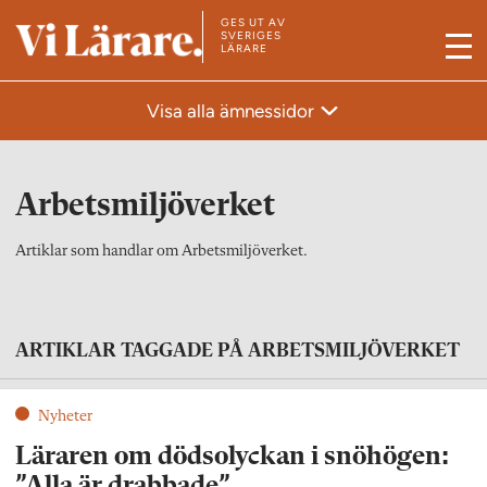
GES UT AV
T
SVERIGES
LÄRARE
M
i
e
l
Visa alla ämnessidor
n
l
y
s
t
Arbetsmiljöverket
a
r
Artiklar som handlar om Arbetsmiljöverket.
t
s
i
ARTIKLAR TAGGADE PÅ ARBETSMILJÖVERKET
d
a
Nyheter
n
Läraren om dödsolyckan i snöhögen:
”Alla är drabbade”