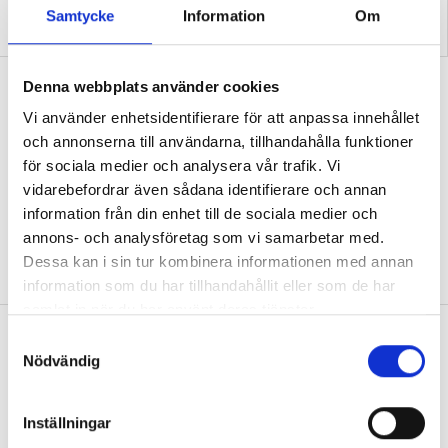
Råden: Så får du hjälp med
Samtycke
Information
Om
Stora brister i skolornas
hörselskadan
kemisalar
Nyheter
Denna webbplats använder cookies
Arbetsmiljöverkets dom: Så brast
Vi använder enhetsidentifierare för att anpassa innehållet
och annonserna till användarna, tillhandahålla funktioner
huvudmännnens smittskydd
för sociala medier och analysera vår trafik. Vi
CORONAVIRUSET
Arbetsgivarna har brustit
vidarebefordrar även sådana identifierare och annan
i kunskap om att smittorisken är en
information från din enhet till de sociala medier och
arbetsmiljörisk. Det är slutsatsen efter
annons- och analysföretag som vi samarbetar med.
Arbetsmiljöverkets inspektion av
Dessa kan i sin tur kombinera informationen med annan
riskbranscher under covid.
information som du har tillhandahållit eller som de har
samlat in när du har använt deras tjänster.
Nyheter
S
Nödvändig
Dålig luft i klassrummet – vad kan jag
a
m
göra?
t
Inställningar
FRÅGA EXPERTEN
Dålig ventilation innebär
y