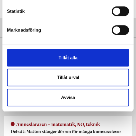
hälsorisker som behöver hanteras – experten
c
svarar.
k
Statistik
e
s
Marknadsföring
v
a
SENAST FRÅN VÅRA TIDNINGAR
l
Tillåt alla
Yrkesläraren
Första kullen yrkeslärare klara med mastern
Tillåt urval
Ämnesläraren – svenska, SO, språk
Avvisa
Debatt: Sluta dalta med oss elever!
Ämnesläraren – matematik, NO, teknik
Debatt: Matten stänger dörren för många komvuxelever