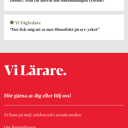
Debatt: Vem tar ansvar när folkbildningen tystnar?
Vi Vägledare
”Det fick mig att se mer filosofiskt på syv-yrket”
Hör gärna av dig eller följ oss!
Vi finns på mejl, telefon och i sociala medier.
Om Ämnesläraren