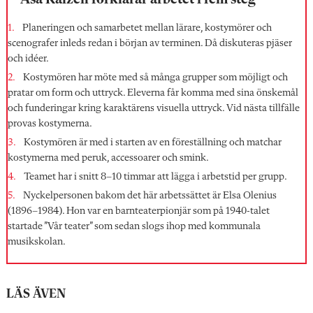
Planeringen och samarbetet mellan lärare, kostymörer och
scenografer inleds redan i början av terminen. Då diskuteras pjäser
och idéer.
Kostymören har möte med så många grupper som möjligt och
pratar om form och uttryck. Eleverna får komma med sina önskemål
och funderingar kring karaktärens visuella uttryck. Vid nästa tillfälle
provas kostymerna.
Kostymören är med i starten av en föreställning och matchar
kostymerna med peruk, accessoarer och smink.
Teamet har i snitt 8–10 timmar att lägga i arbetstid per grupp.
Nyckelpersonen bakom det här ­arbetssättet är Elsa Olenius
(1896–1984). Hon var en barnteater­pionjär som på 1940-talet
startade ”Vår teater” som sedan slogs ihop med kommunala
musikskolan.
LÄS ÄVEN