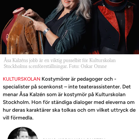
n
Åsa Kalzéns jobb är en viktig pusselbit för Kulturskolan
Stockholms scenföreställningar. Foto: Oskar Omne
Kostymörer är pedagoger och ­
KULTURSKOLAN
specialister på scenkonst – inte teater­assistenter. Det
menar Åsa ­Kalzén som är kostymör på Kulturskolan
Stockholm. Hon för ständiga dialoger med eleverna om
hur deras karaktärer ska tolkas och om vilket uttryck de
vill förmedla.