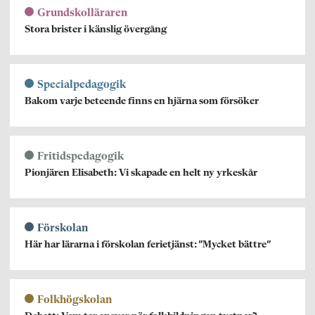
Grundskolläraren
Stora brister i känslig övergång
Specialpedagogik
Bakom varje beteende finns en hjärna som försöker
Fritidspedagogik
Pionjären Elisabeth: Vi skapade en helt ny yrkeskår
Förskolan
Här har lärarna i förskolan ferietjänst: ”Mycket bättre”
Folkhögskolan