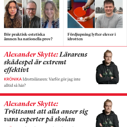
Bör praktisk-estetiska
Fördjupning lyfter elever i
ämnen ha nationella prov?
idrotten
Alexander Skytte:
Lärarens
skådespel är extremt
effektivt
KRÖNIKA
Idrottsläraren: Varför gör jag inte
alltid så här?
Alexander Skytte:
Tröttsamt att alla anser sig
vara experter på skolan