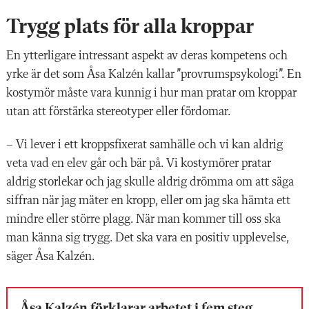
Trygg plats för alla kroppar
En ytterligare
intressant aspekt av deras kompetens och
yrke är det som Åsa Kalzén ­kallar ”provrumspsykologi”. En
kostymör måste vara kunnig i hur man pratar om kroppar
utan att förstärka stereotyper eller fördomar.
– Vi lever i ett kroppsfixerat samhälle och vi kan aldrig
veta vad en elev går och bär på. Vi kostymörer pratar
aldrig storlekar och jag skulle aldrig drömma om att säga
siffran när jag mäter en kropp, eller om jag ska hämta ett
mindre eller större plagg. När man kommer till oss ska
man känna sig trygg. Det ska vara en positiv upplevelse,
säger Åsa Kalzén.
Åsa Kalzén förklarar arbetet i fem steg