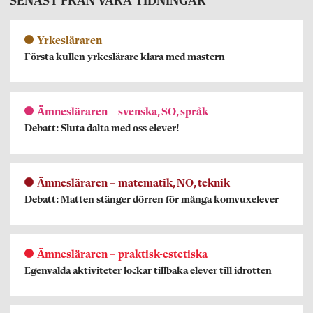
SENAST FRÅN VÅRA TIDNINGAR
Yrkesläraren
Första kullen yrkeslärare klara med mastern
Ämnesläraren – svenska, SO, språk
Debatt: Sluta dalta med oss elever!
Ämnesläraren – matematik, NO, teknik
Debatt: Matten stänger dörren för många komvuxelever
Ämnesläraren – praktisk-estetiska
Egenvalda aktiviteter lockar tillbaka elever till idrotten