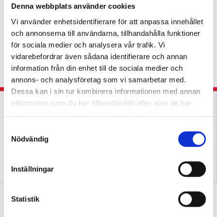
Denna webbplats använder cookies
Återhämtning mellan
Vi använder enhetsidentifierare för att anpassa innehållet
slöjdlektioner är en
och annonserna till användarna, tillhandahålla funktioner
nödvändighet
för sociala medier och analysera vår trafik. Vi
KRÖNIKA
Slöjdläraren: Det går inte att ladda
vidarebefordrar även sådana identifierare och annan
om hur många gånger som helst under en
information från din enhet till de sociala medier och
arbetsdag.
annons- och analysföretag som vi samarbetar med.
Dessa kan i sin tur kombinera informationen med annan
information som du har tillhandahållit eller som de har
samlat in när du har använt deras tjänster.
S
Nödvändig
a
m
Lärarna svetsar samman
Hennes färgkodade slöjdsal
t
Inställningar
slöjd till ett ämne
förenklar för alla
y
c
Därför får tjejer mycket högre betyg
k
Statistik
än killar i bild
e