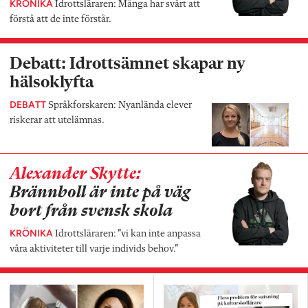
KRÖNIKA
Idrottsläraren: Många har svårt att
förstå att de inte förstår.
Debatt: Idrottsämnet skapar ny
hälsoklyfta
DEBATT
Språkforskaren: Nyanlända elever
riskerar att utelämnas.
Alexander Skytte:
Brännboll är inte på väg
bort från svensk skola
KRÖNIKA
Idrottsläraren: ”vi kan inte anpassa
våra aktiviteter till varje individs behov.”