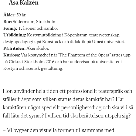
Åsa Kalzén
Ålder:
59 år.
Bor:
Södermalm, Stockholm.
Familj:
Två söner och sambo.
Utbildning:
Kostym­utbildning i Köpenhamn, teatervetenskap,
designpedagogik på Konstfack och didaktik på Umeå universitet.
På fritiden:
Åker skidor.
Kuriosa:
Var kostymchef när ”The Phantom of the Opera” sattes upp
på Cirkus i Stockholm 2016 och har undervisat på universitetet i
Kostym och scenisk gestaltning.
Hon använder hela
tiden ett professionellt teaterspråk och
ställer frågor som vilken status deras karaktär har? Har
karaktären något speciellt personlighetsdrag och ska vi i så
fall låta det synas? I vilken tid ska berättelsen utspela sig?
– Vi bygger den visuella formen tillsammans med