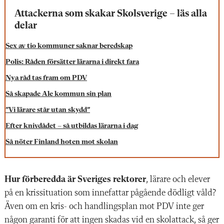
Attackerna som skakar Skolsverige – läs alla
delar
Sex av tio kommuner saknar beredskap
Polis: Råden försätter lärarna i direkt fara
Nya råd tas fram om PDV
Så skapade Ale kommun sin plan
”Vi lärare står utan skydd”
Efter knivdådet – så utbildas lärarna i dag
Så nöter Finland hoten mot skolan
Hur förberedda är Sveriges rektorer
, lärare och elever
på en krissituation som innefattar pågående dödligt våld?
Även om en kris- och handlingsplan mot PDV inte ger
någon garanti för att ingen skadas vid en skolattack, så ger