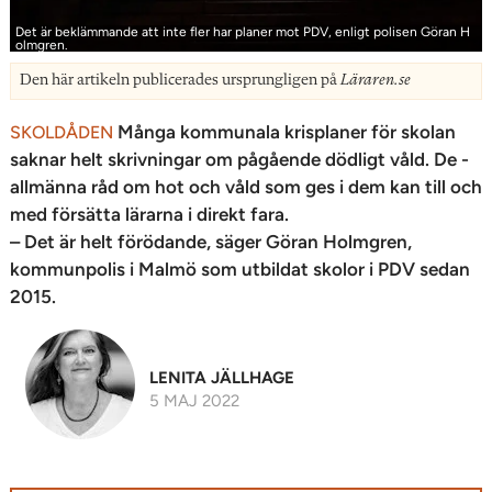
Det är beklämmande att inte fler har planer mot PDV, enligt polisen Göran H
olmgren.
Den här artikeln publicerades ursprungligen på
Läraren.se
Många kommunala krisplaner för skolan
SKOLDÅDEN
saknar helt skrivningar om pågående dödligt våld. De ­
allmänna råd om hot och våld som ges i dem kan till och
med försätta lärarna i direkt fara.
– Det är helt förödande, säger Göran Holmgren,
kommunpolis i Malmö som utbildat skolor i PDV sedan
2015.
LENITA JÄLLHAGE
5 MAJ 2022