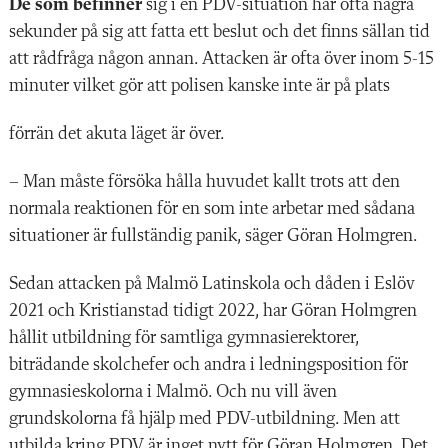
De som befinner
sig i en PDV-situation har ofta några
sekunder på sig att fatta ett beslut och det finns sällan tid
att rådfråga någon annan. Attacken är ofta över inom 5-15
minuter vilket gör att polisen kanske inte är på plats
förrän det akuta läget är över.
– Man måste försöka hålla huvudet kallt trots att den
normala reaktionen för en som inte arbetar med sådana
situationer är fullständig panik, säger Göran Holmgren.
Sedan attacken på Malmö Latinskola och dåden i Eslöv
2021 och Kristianstad tidigt 2022, har Göran Holmgren
hållit utbildning för samtliga gymnasierektorer,
biträdande skolchefer och andra i ledningsposition för
gymnasieskolorna i Malmö. Och nu vill även
grundskolorna få hjälp med PDV-utbildning. Men att
utbilda kring PDV är inget nytt för Göran Holmgren. Det