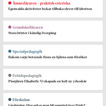
Ämnesläraren – praktisk-estetiska
Egenvalda aktiviteter lockar tillbaka elever till idrotten
Grundskolläraren
Stora brister i känslig övergång
Specialpedagogik
Bakom varje beteende finns en hjärna som försöker
Fritidspedagogik
Pionjären Elisabeth: Vi skapade en helt ny yrkeskår
Förskolan
Lindström: Hur orkar man bli upprörd över Pride?