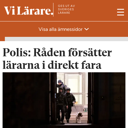
GES UT AV
T
SVERIGES
LÄRARE
M
i
e
l
Visa alla ämnessidor
n
l
y
s
t
Polis: Råden försätter
a
lärarna i direkt fara
r
t
s
i
d
a
n