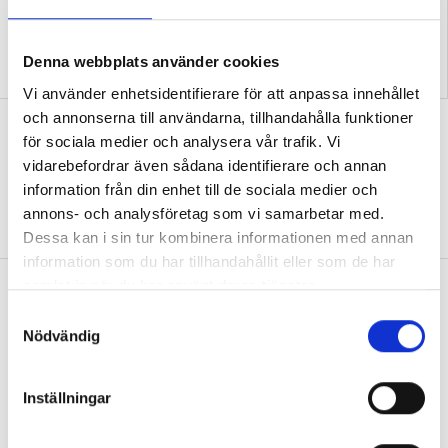
”Vi lovar behöriga lärare i
”Så bryter vi hatpratets
Denna webbplats använder cookies
varje klassrum”
pyramid i skolan”
Vi använder enhetsidentifierare för att anpassa innehållet
och annonserna till användarna, tillhandahålla funktioner
”Hur skolan fungerar blir tydligt i
för sociala medier och analysera vår trafik. Vi
trappan”
vidarebefordrar även sådana identifierare och annan
DEBATT
information från din enhet till de sociala medier och
Nedsliten sten och snusprydda
logotyper avslöjar mer än man kan ana.
annons- och analysföretag som vi samarbetar med.
Dessa kan i sin tur kombinera informationen med annan
information som du har tillhandahållit eller som de har
”Vad ska vår tid räcka till på
samlat in när du har använt deras tjänster.
förskolan?”
S
Nödvändig
a
DEBATT
”Ska jag som förskollärare duka,
m
damma, snygga upp i hallen, svara i telefon
t
eller ska jag vara närvarande tillsammans
Inställningar
y
med barnen?”
c