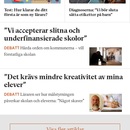
Test: Hur klarar du ditt
Diagnoserna: ”Vi bör sluta
första år som ny lärare?
sätta etiketter på barn”
”Vi accepterar slitna och
underfinansierade skolor”
DEBATT
Hårda orden om kommunerna – vill
förstatliga skolan
”Det krävs mindre kreativitet av mina
elever”
DEBATT
Läraren ser hur målstyrningen
påverkar skolan och eleverna: ”Något skaver”
Visa fler artiklar