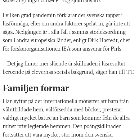
skolstängningar och/eller hög sjukfrånvaro.
I vilken grad pandemin förklarar det svenska tappet i
läsförmåga, eller om andra faktorer spelat in, går inte att
säga. Nedgången är i alla fall i samma storleksordning
som i andra europeiska länder, enligt Dirk Hastedt, chef
för forskarorganisationen IEA som ansvarar för Pirls.
– Det jag finner mer slående är skillnaden i läsresultat
beroende på elevernas sociala bakgrund, säger han till TT.
Familjen formar
Han syftar på det internationella mönstret att barn från
välutbildade hem, välförsedda med böcker, presterar
väldigt mycket bättre än barn som kommer från de allra
minst privilegierade hemmen. Den poängskillnaden
fortsätter att vara mycket stor inom den svenska