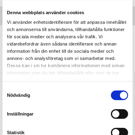
Denna webbplats använder cookies
Vi använder enhetsidentifierare för att anpassa innehållet
och annonserna till användarna, tillhandahålla funktioner
”Vi lovar behöriga lärare i varje
för sociala medier och analysera vår trafik. Vi
klassrum”
vidarebefordrar även sådana identifierare och annan
information från din enhet till de sociala medier och
VALDEBATT
Centerpartiets tioåriga plan:
annons- och analysföretag som vi samarbetar med.
Inga fler obehöriga lärare.
Dessa kan i sin tur kombinera informationen med annan
information som du har tillhandahållit eller som de har
samlat in när du har använt deras tjänster.
S
Nödvändig
a
m
t
Inställningar
y
”Så bryter vi hatpratets
”Hur skolan fungerar blir
pyramid i skolan”
tydligt i trappan”
c
k
Statistik