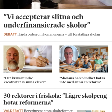
”Vi accepterar slitna och
underfinansierade skolor”
DEBATT
Hårda orden om kommunerna – vill förstatliga skolan
”Det krävs mindre
”Skolans halvblindhet botas
kreativitet av mina elever”
inte med ännu en reform”
30 rektorer i friskola: ”Lägre skolpeng
hotar reformerna”
VALDEBATT
Regeringens stora skolreformer