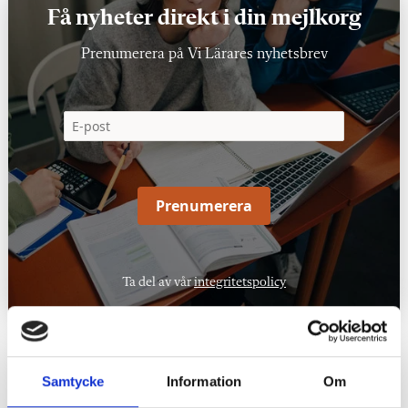
Få nyheter direkt i din mejlkorg
Prenumerera på Vi Lärares nyhetsbrev
Prenumerera
Ta del av vår
integritetspolicy
Taggar:
Läsning
Samtycke
Information
Om