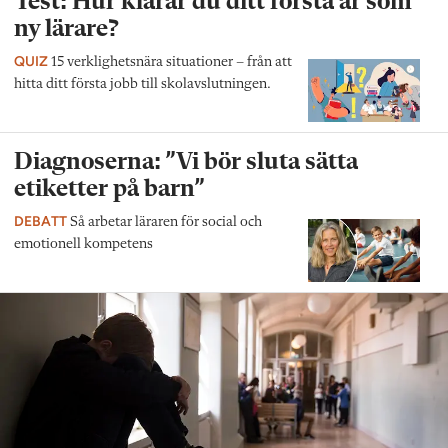
Test: Hur klarar du ditt första år som
ny lärare?
QUIZ
15 verklighetsnära situationer – från att
hitta ditt första jobb till skolavslutningen.
Diagnoserna: ”Vi bör sluta sätta
etiketter på barn”
DEBATT
Så arbetar läraren för social och
emotionell kompetens