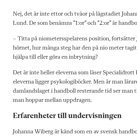
Nej, det är inte ettor och tvåor på lågstadiet Joh
Lund. De som benämns ”1:or” och ”2:or” är handbol
– Titta på niometersspelarens position, fortsätte
hörnet, hur många steg har den på nio meter tagit, ä
hjälpa till eller göra en inbrytning?
Det är inte heller eleverna som läser Specialidrott
eleverna ligger psykologiböcker. Men är man lärar
damlandslaget i handboll resterande tid ser man t
man hoppar mellan uppdragen.
Erfarenheter till undervisningen
Johanna Wiberg är känd som en av svensk handboll