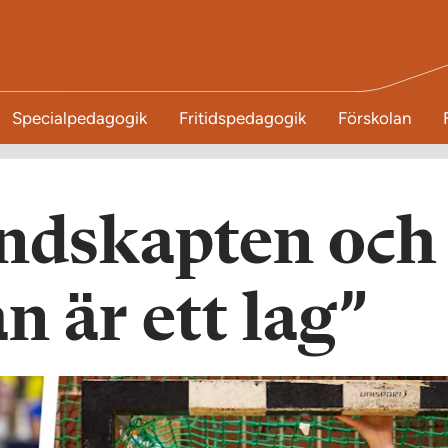
Specialpedagogik
Fritidspedagogik
Förskolan
ndskapten och
n är ett lag”