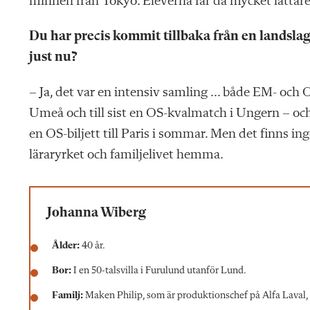
minnen från Tokyo. Eleverna får då mycket lättare
Du har precis kommit tillbaka från en landslag
just nu?
– Ja, det var en intensiv samling … både EM- och OS
Umeå och till sist en OS-kvalmatch i Ungern – och
en OS-biljett till Paris i sommar. Men det finns inge
läraryrket och familjelivet hemma.
Johanna Wiberg
Ålder:
40 år.
Bor:
I en 50-talsvilla i Furulund utanför Lund.
Familj:
Maken Philip, som är produktionschef på Alfa Laval, 