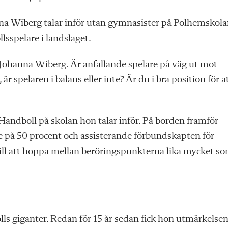
anna Wiberg talar inför utan gymnasister på Polhemskola
lsspelare i landslaget.
r Johanna Wiberg. Är anfallande spelare på väg ut mot
r spelaren i balans eller inte? Är du i bra position för a
 Handboll på skolan hon talar inför. På borden framför
e på 50 procent och assisterande förbundskapten för
ill att ­hoppa mellan beröringspunkterna lika mycket s
s giganter. Redan för 15 år sedan fick hon utmärkelse