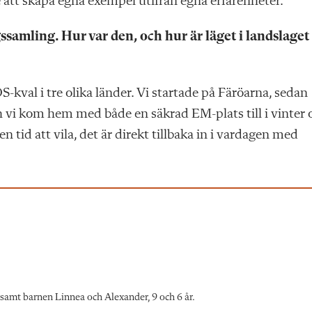
 att skapa egna exempel utifrån egna erfarenheter.
ssamling. Hur var den, och hur är läget i landslaget
-kval i tre olika länder. Vi startade på Färöarna, sedan
 vi kom hem med både en säkrad EM-plats till i vinter 
n tid att vila, det är direkt tillbaka in i vardagen med
samt barnen Linnea och Alexander, 9 och 6 år.