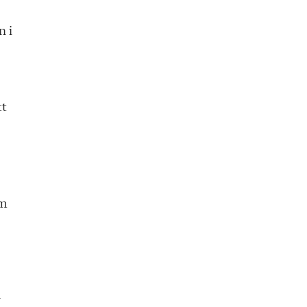
n i
tt
om
n