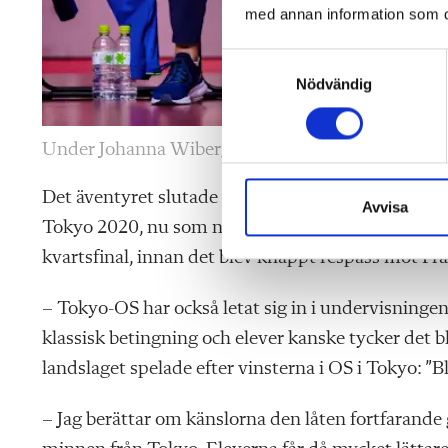
med annan information som du 
S
Nödvändig
a
m
t
Under Johanna Wibergs andra OS, i Tokyo 2020, h
y
c
Det äventyret slutade med fem raka förluster. Så d
k
Avvisa
Tokyo 2020, nu som nybliven assisterande förbund
e
s
kvartsfinal, innan det blev knappt respass mot Fra
v
a
– Tokyo-OS har också letat sig in i undervisninge
l
klassisk betingning och elever kanske tycker det bli
landslaget spelade efter vinsterna i OS i Tokyo: ”
– Jag berättar om känslorna den låten fortfarande 