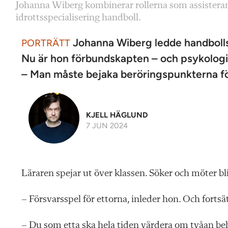
Johanna Wiberg kombinerar rollerna som assisteran
idrottsspecialisering handboll.
Johanna Wiberg ledde handbolls
PORTRÄTT
Nu är hon förbundskapten – och psykologi
– Man måste bejaka beröringspunkterna för 
KJELL HÄGLUND
7 JUN 2024
L
äraren spejar ut
över klassen. Söker och möter b
– Försvarsspel för ettorna, inleder hon. Och fortsät
– Du som etta ska hela tiden värdera om tvåan behö