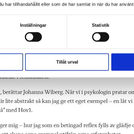
har tillhandahållit eller som de har samlat in när du har använt 
Inställningar
Statistik
Foto: Peter Westrup och Bildb
ade hon fått rollen som assisterande förbundskapten.
et var med en känsla av revansch hon anlände till OS i
Tillåt urval
skapten. Sverige vann sin grupp och slog ut Sydkorea 
nkrike i semifinalen.
n, berättar Johanna Wiberg. När vi i psykologin pratar o
r lite abstrakt så kan jag ge ett eget exempel – en låt vi 
Blå” med Hov1.
ger mig – hur jag som en betingad reflex fylls av glädje 