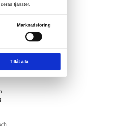
deras tjänster.
Marknadsföring
yrån
Tillåt alla
i
m
i
och