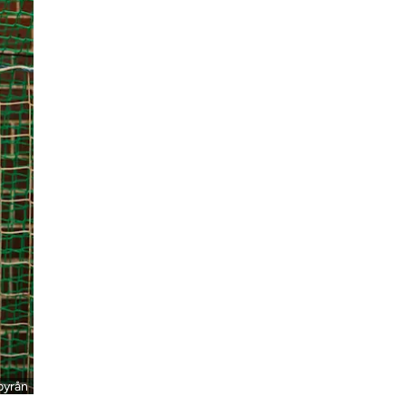
byrån