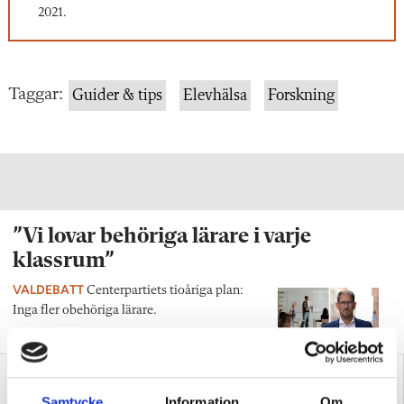
2021.
Taggar:
Guider & tips
Elevhälsa
Forskning
”Vi lovar behöriga lärare i varje
klassrum”
VALDEBATT
Centerpartiets tioåriga plan:
Inga fler obehöriga lärare.
Samtycke
Information
Om