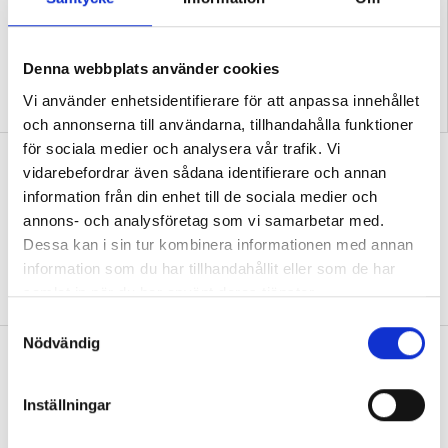
Denna webbplats använder cookies
”Så bryter vi hatpratets
”Hur skolan fungerar blir
Vi använder enhetsidentifierare för att anpassa innehållet
pyramid i skolan”
tydligt i trappan”
och annonserna till användarna, tillhandahålla funktioner
för sociala medier och analysera vår trafik. Vi
”Vad ska vår tid räcka till på
vidarebefordrar även sådana identifierare och annan
förskolan?”
information från din enhet till de sociala medier och
annons- och analysföretag som vi samarbetar med.
DEBATT
”Ska jag som förskollärare duka,
Dessa kan i sin tur kombinera informationen med annan
damma, snygga upp i hallen, svara i telefon
eller ska jag vara närvarande tillsammans
information som du har tillhandahållit eller som de har
med barnen?”
samlat in när du har använt deras tjänster.
S
Nödvändig
a
”Vad säger det om skolan när allt fler
m
barn behöver anpassas?”
t
Inställningar
DEBATT
”Frågan är hur skolan kan ge plats åt
y
fler barn från början – inte hur de ska
c