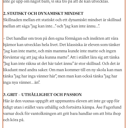
inte ge upp om något barn, vi ska tro på att de kan utvecklas.
2. STATISKT OCH DYNAMISKT MINDSET
Skillnaden mellan ett statiskt och ett dynamiskt mindset är skillnad
mellan att säga ”jag kan inte…” och ”jag kan inte ännu…”.
– Det handlar om tron på den egna förmågan och insikten att våra
hjärnor kan utvecklas hela livet. Det klassiska är eleven som tänker
”jag kan inte matte, och min mamma kunde inte matte och ingen
förväntar sig att jag ska kunna matte”. Att i stället lära sig att tänka
”Jag kan inte räkna ut det här talet ännu” är stor skillnad. Och det är
likadant med andra saker. Om man kommer till en ny skola kan man
tänka ”jag har inga vänner här”, men man kan också tänka ”jag har
inga nya vänner… än”.
3. GRIT – UTHÅLLIGHET OCH PASSION
Här är den vuxnas uppgift att uppmuntra eleven att inte ge upp för
tidigt utan i stället vara uthållig och fortsätta kämpa. Åse Fagerlund
varnar dock för vantolkningen att grit bara handlar om att bita ihop
och köra på.