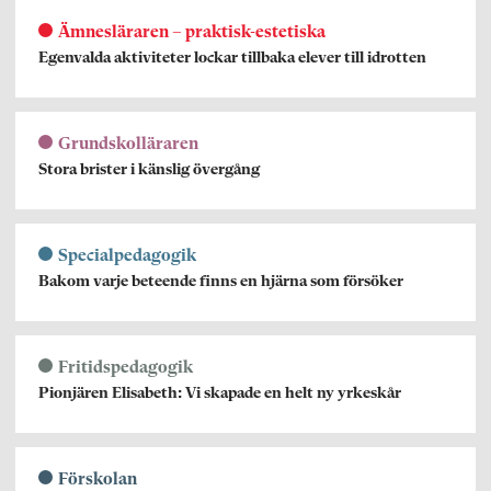
Ämnesläraren – praktisk-estetiska
Egenvalda aktiviteter lockar tillbaka elever till idrotten
Grundskolläraren
Stora brister i känslig övergång
Specialpedagogik
Bakom varje beteende finns en hjärna som försöker
Fritidspedagogik
Pionjären Elisabeth: Vi skapade en helt ny yrkeskår
Förskolan