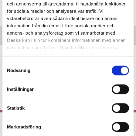
och annonserna till användarna, tillhandahålla funktioner
Taggar:
Läsinlärning
för sociala medier och analysera vår trafik. Vi
vidarebefordrar även sådana identifierare och annan
information från din enhet till de sociala medier och
annons- och analysföretag som vi samarbetar med.
Dessa kan i sin tur kombinera informationen med annan
information som du har tillhandahållit eller som de har
Tobias Israelsson:
samlat in när du har använt deras tjänster.
Återkommande tester
S
driver undervisningen
Nödvändig
a
framåt
m
t
KRÖNIKA
Läraren om hur man redan på
Inställningar
y
lågstadiet kan arbeta för att göra det
c
odramatiskt för eleverna.
k
Statistik
e
s
Marknadsföring
v