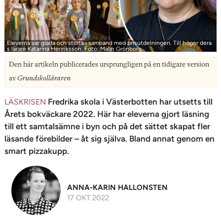
n
Eleverna var glada och stolta i samband med prisutdelningen. Till höger dera
s lärare Katarina Henriksson. Foto: Malin Grönborg
Den här artikeln publicerades ursprungligen på en tidigare version
av
Grundskolläraren
Fredrika skola i Västerbotten har utsetts till
LÄSKRISEN
Årets bokväckare 2022. Här har eleverna gjort läsning
till ett samtalsämne i byn och på det sättet skapat fler
läsande förebilder – åt sig själva. Bland annat genom en
smart pizzakupp.
ANNA-KARIN HALLONSTEN
17 OKT 2022