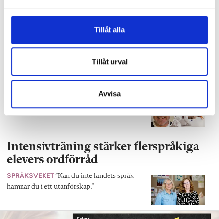
a
l
Tillåt alla
Prisade lärarens metod ger
Tre lärare om hur de
läsningen ny mening
använder bildstöd
Tillåt urval
Därför väcker skrivuppgifter motvilja
hos elever
Avvisa
FORSKNING
Forskaren: Bekymmersamt
eftersom de då inte heller lär sig så mycket.
Intensivträning stärker flerspråkiga
elevers ordförråd
SPRÅKSVEKET
”Kan du inte landets språk
hamnar du i ett utanförskap.”