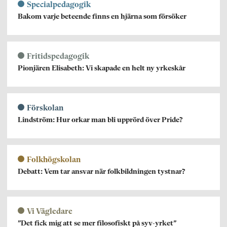
Specialpedagogik
Bakom varje beteende finns en hjärna som försöker
Fritidspedagogik
Pionjären Elisabeth: Vi skapade en helt ny yrkeskår
Förskolan
Lindström: Hur orkar man bli upprörd över Pride?
Folkhögskolan
Debatt: Vem tar ansvar när folkbildningen tystnar?
Vi Vägledare
”Det fick mig att se mer filosofiskt på syv-yrket”