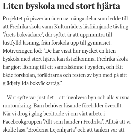
Liten byskola med stort hjärta
Projektet på pizzerian
är en av många delar som ledde till
att Fredrika skola vann Kulturrådets läsfrämjande tävling
”Årets bokväckare”, där syftet är att uppmuntra till
lustfylld läsning, från förskola upp till gymnasiet.
Motiveringen löd: ”De har visat hur mycket en liten
byskola med stort hjärta kan åstadkomma. Fredrika skola
har gjort läsning till ett samtalsämne i bygden, och fått
både förskolan, föräldrarna och resten av byn med på sitt
glädjefyllda bokväckartåg.”
– Vårt syfte var just det – att involvera byn och alla vuxna
runtomkring. Barn behöver läsande förebilder överallt.
När vi drog i gång berättade vi om vårt arbete i
Facebookgruppen ”Allt som händer i Fredrika”. Alltså att vi
skulle läsa ”Bröderna Lejonhjärta” och att tanken var att