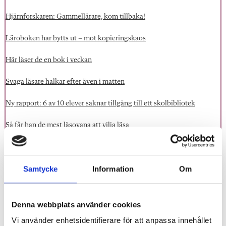
Hjärnforskaren: Gammellärare, kom tillbaka!
Läroboken har bytts ut – mot kopieringskaos
Här läser de en bok i veckan
Svaga läsare halkar efter även i matten
Ny rapport: 6 av 10 elever saknar tillgång till ett skolbibliotek
Så får han de mest läsovana att vilja läsa
Skolan som får hela byn att läsa
Samtycke
Information
Om
Noveller tar plats i hkk-ämnet
Jarnlo: Vi får aldrig bli klara med läsningen
Denna webbplats använder cookies
Vi använder enhetsidentifierare för att anpassa innehållet