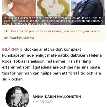
n
Att lära sig klockan är en stor utmaning för små barn, enligt Helena Roos, for
skare, och Tobias Israelsson, lärare och skolutvecklare i Jönköpings kommun.
Foto: Emelie Helldén och Sofia Beijer
Den här artikeln publicerades ursprungligen på en tidigare version
av
Grundskolläraren
Klockan är ett väldigt komplext
INLÄRNING
kunskapsområde, enligt matematikdidaktikern Helena
Roos. Tobias Israelsson instämmer. Han har lång
erfarenhet som lågstadielärare och ger här sina bästa
tips för hur man kan hjälpa barn att förstå tid och lära
sig klockan.
ANNA-KARIN HALLONSTEN
11 MAR 2021