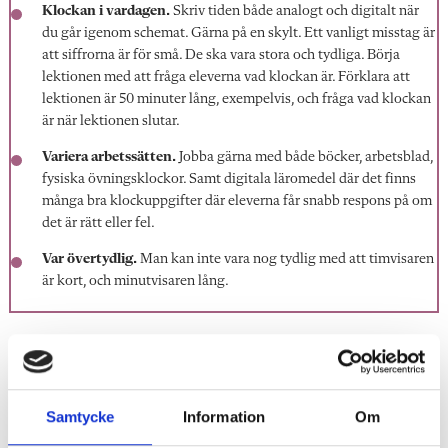
Klockan i vardagen.
Skriv tiden både analogt och digitalt när
du går igenom schemat. Gärna på en skylt. Ett vanligt misstag är
att siffrorna är för små. De ska vara stora och tydliga. Börja
lektionen med att fråga eleverna vad klockan är. Förklara att
lektionen är 50 minuter lång, exempelvis, och fråga vad klockan
är när lektionen slutar.
Variera arbetssätten.
Jobba gärna med både böcker, arbetsblad,
fysiska övningsklockor. Samt digitala läromedel där det finns
många bra klockuppgifter där eleverna får snabb respons på om
det är rätt eller fel.
Var övertydlig.
Man kan inte vara nog tydlig med att timvisaren
är kort, och minutvisaren lång.
Tid är väldigt abstrakt för ett barn och vetenskapen om när
barn utvecklar en tidsuppfattning är inte helt samstämmig.
Vad säger din erfarenhet om det? Hör gärna av dig till
Samtycke
Information
Om
hampus.jarnlo@lararen.se
och berätta om dina erfarenheter