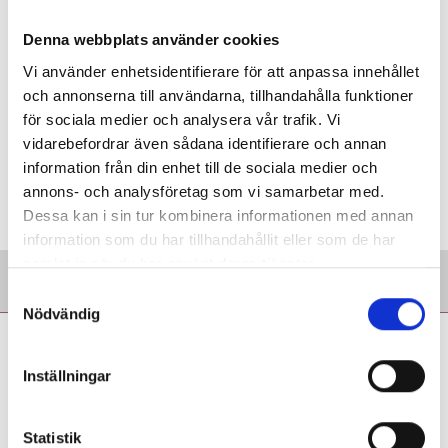
kring barns tidsuppfattning.
Denna webbplats använder cookies
LÄS MER
Vi använder enhetsidentifierare för att anpassa innehållet
och annonserna till användarna, tillhandahålla funktioner
Alla kan bli mattemänniskor
för sociala medier och analysera vår trafik. Vi
vidarebefordrar även sådana identifierare och annan
information från din enhet till de sociala medier och
Taggar:
Inlärning
annons- och analysföretag som vi samarbetar med.
Dessa kan i sin tur kombinera informationen med annan
information som du har tillhandahållit eller som de har
samlat in när du har använt deras tjänster.
S
Nödvändig
a
Tobias Israelsson:
m
Återkommande tester
t
Inställningar
y
driver undervisningen
c
framåt
k
Statistik