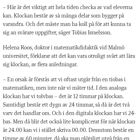
– Här är det viktigt att hela tiden checka av vad eleverna
kan. Klockan består av så många delar som bygger på
varandra. Och det måste man ha koll på för att kunna ta
sig an svårare uppgifter, säger Tobias Israelsson.
Helena Roos, doktor i matematikdidaktik vid Malmö
universitet, förklarar att det kan vara otroligt svårt att lära
sig klockan, av flera anledningar.
– En orsak är förstås att vi oftast utgår från en tiobas i
matematiken, men inte när vi mäter tid. I den analoga
klockan har vi tolvbas – det är 12 timmar på klockan.
Samtidigt består ett dygn av 24 timmar, så då är det två
varv det handlar om. Och i den digitala klockan har vi 24-
bas. Men då blir det också lite komplicerat för när klockan
är 24.00 kan vi i stället skriva 00.00. Dessutom består en
timme av 60 minuter, då ska man plötsligt utgå från en