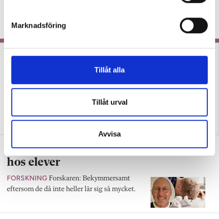
KRÖNIKA
Läraren om hur man redan på
e
lågstadiet kan arbeta för att göra det
s
Marknadsföring
odramatiskt för eleverna.
v
a
l
Tillåt alla
Tillåt urval
Prisade lärarens metod ger
Tre lärare om hur de
läsningen ny mening
använder bildstöd
Avvisa
Därför väcker skrivuppgifter motvilja
hos elever
FORSKNING
Forskaren: Bekymmersamt
eftersom de då inte heller lär sig så mycket.