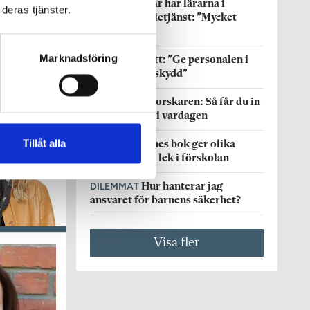
ARBETSTID
Här har lärarna i
deras tjänster.
förskolan ferietjänst: ”Mycket
bättre”
Marknadsföring
DEBATT
Debatt: ”Ge personalen i
förskolan solskydd”
FORSKNING
Forskaren: Så får du in
språkträning i vardagen
Tillåt alla
BOKTIPS
Hennes bok ger olika
perspektiv på lek i förskolan
DILEMMAT
Hur hanterar jag
ansvaret för barnens säkerhet?
Visa fler