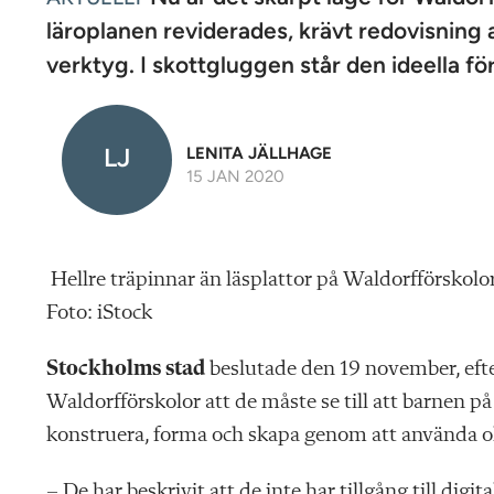
n
läro­planen reviderades, krävt redovisning 
verktyg. I skottgluggen står den ideella f
LJ
LENITA JÄLLHAGE
15 JAN 2020
Hellre träpinnar än läsplattor på Waldorfförskolor
Foto: iStock
Stockholms stad
beslutade den 19 november, efte
Waldorf­förskolor att de måste se till att barnen på
konstruera, forma och skapa genom att använda oli
– De har beskrivit att de inte har tillgång till digi