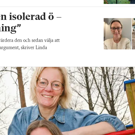
n isolerad ö –
ning”
värdera den och sedan välja att
a argument, skriver Linda