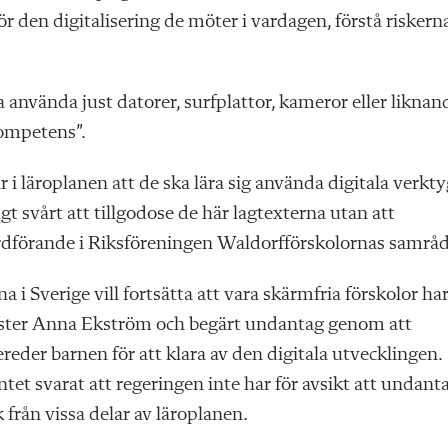
ör den digitalisering de möter i vardagen, förstå riskern
 använda just datorer, surf­plattor, kameror eller liknan
kompetens”.
 i läroplanen att de ska lära sig använda digitala verktyg
gt svårt att tillgodose de här lagtexterna utan att
rdförande i Riksföreningen Waldorfförskolornas samråd
 i Sverige vill fortsätta att vara skärmfria förskolor ha
nister Anna Ekström och begärt undantag genom att
der barnen för att klara av den digitala utvecklingen.
 svarat att regeringen inte har för avsikt att undant
 från vissa delar av läroplanen.