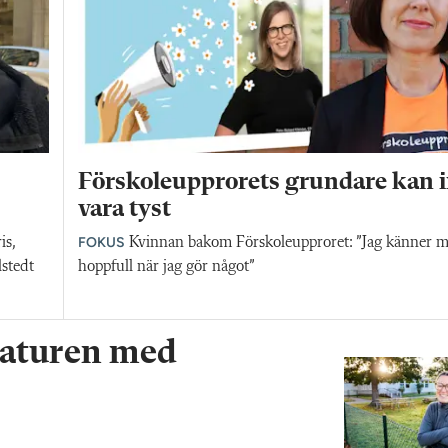
Förskoleupprorets grundare kan i
vara tyst
FOKUS
is,
Kvinnan bakom Förskoleupproret: ”Jag känner 
lstedt
hoppfull när jag gör något”
 naturen med