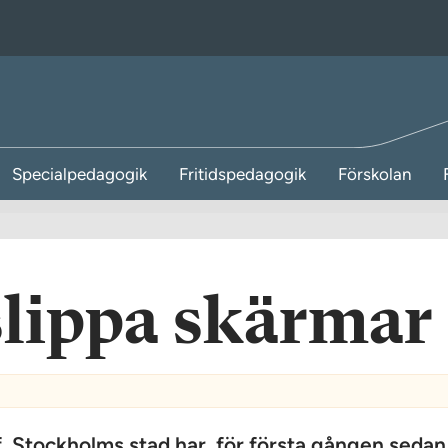
Specialpedagogik
Fritidspedagogik
Förskolan
slippa skärmar
f. Stockholms stad har, för första gången sedan