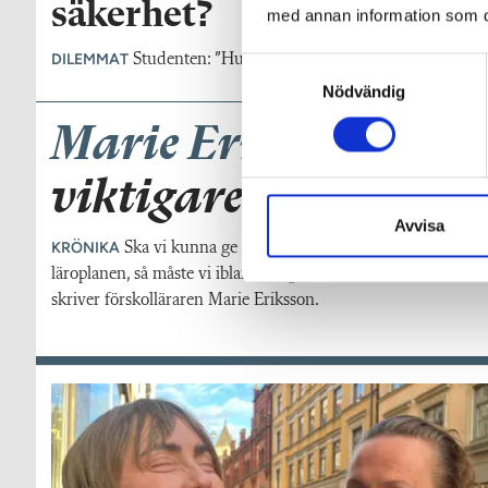
säkerhet?
med annan information som du 
DILEMMAT
Studenten: ”Hur ska jag förhålla mig till allt otä
S
Nödvändig
a
m
Marie Eriksson:
Ibla
t
y
viktigare än att göra
c
k
Avvisa
KRÖNIKA
e
Ska vi kunna ge barnen tid, rum och ro att hitta på 
s
läroplanen, så måste vi ibland fånga stunden när den kommer 
v
skriver förskolläraren Marie Eriksson.
a
l