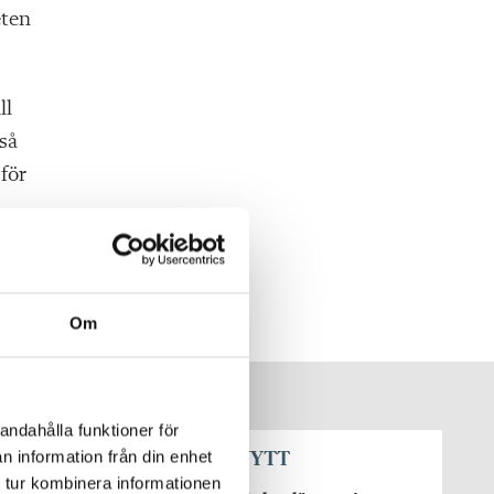
eten
ll
 så
 för
Om
andahålla funktioner för
n information från din enhet
SENASTE NYTT
 tur kombinera informationen