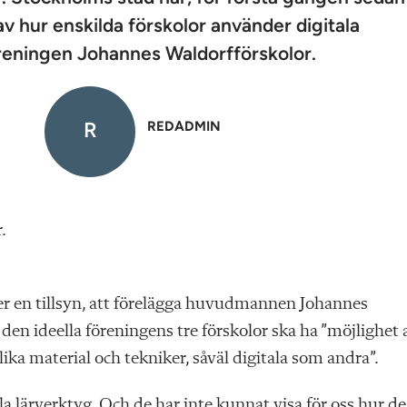
av hur enskilda förskolor använder digitala
öreningen Johannes Waldorfförskolor.
R
REDADMIN
.
r en tillsyn, att förelägga huvudmannen Johannes
 den ideella föreningens tre förskolor ska ha ”möjlighet 
ka material och tekniker, såväl digitala som andra”.
tala lärverktyg. Och de har inte kunnat visa för oss hur de