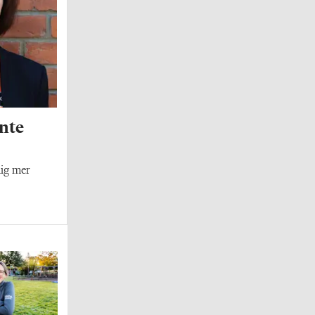
nte
mig mer