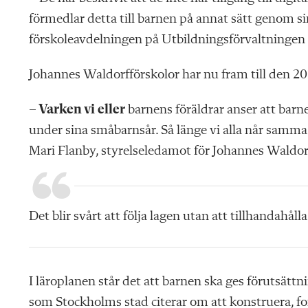
förmedlar detta till barnen på annat sätt genom s
förskoleavdelningen på Utbild­ningsförvaltningen 
Johannes Waldorfförskolor har nu fram till den 20 fe
– Varken vi eller
barnens föräldrar anser att bar
under sina småbarnsår. Så länge vi alla når samma må
Mari Flanby, styrelseledamot för Johannes Waldor
Det blir svårt att följa lagen utan att tillhandahåll
I läroplanen står det att barnen ska ges förutsätt
som Stockholms stad citerar om att konstruera, f