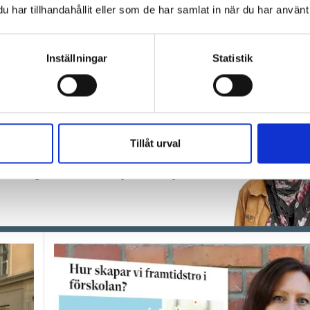
har tillhandahållit eller som de har samlat in när du har använt 
ckt som kan hända?”
Inställningar
Statistik
nd är leken
 det vi planerat
Tillåt urval
lekar, experimentera och uppleva, i linje med
och våga vika av från det planerade spåret,