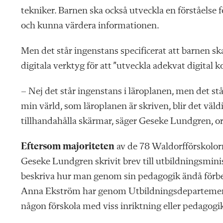
tekniker. Barnen ska också utveckla en förståelse f
och kunna värdera informationen.
Men det står ingenstans specificerat att barnen ska
digitala verktyg för att ”utveckla adekvat digital 
– Nej det står ingenstans i läroplanen, men det står
min värld, som läroplanen är skriven, blir det väldi
tillhandahålla skärmar, säger Geseke Lundgren, o
Eftersom majoriteten
av de 78 Waldorfförskolorna
Geseke Lundgren skrivit brev till utbildningsmi
beskriva hur man genom sin pedagogik ändå förbere
Anna Ekström har genom Utbildningsdepartementet
någon förskola med viss inriktning eller pedagogik