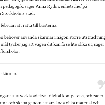
in pedagogik, säger Anna Rydin, enhetschef på
i Stockholms stad.
bruari att rätta till bristerna.
nen behöver använda skärmar i någon större utsträcknin
l tycker jag att vägen dit kan få se lite olika ut, säger
fförskolor.
a skärmar.
ningar att utveckla adekvat digital kompetens, och rader
orma och skapa genom att använda olika material och