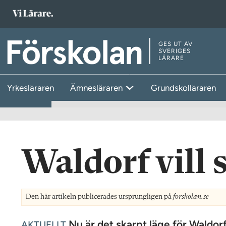
T
i
l
GES UT AV
T
SVERIGES
l
LÄRARE
i
s
l
t
Yrkesläraren
Ämnesläraren
Grundskolläraren
l
a
s
r
t
t
a
s
r
Waldorf vill 
i
t
d
s
a
i
n
Den här artikeln publicerades ursprungligen på
forskolan.se
d
a
Nu är det skarpt läge för Waldor
AKTUELLT