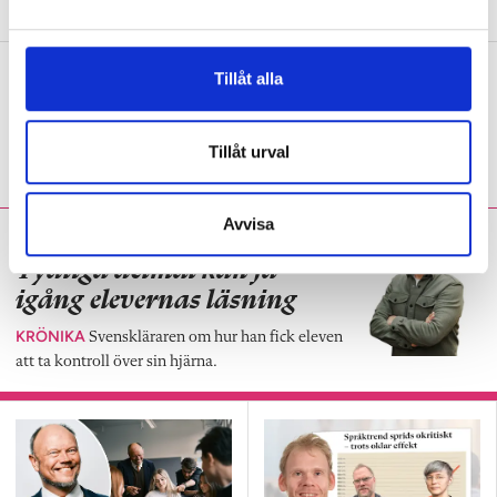
a
l
Tre språklärare om diktamen
Tillåt alla
PANELEN
”I engelska är den uppenbara
vinsten att de både lyssnar och antecknar.”
Tillåt urval
Avvisa
Fredrik Sandström:
Tydliga delmål kan få
igång elevernas läsning
KRÖNIKA
Svenskläraren om hur han fick eleven
att ta kontroll över sin hjärna.