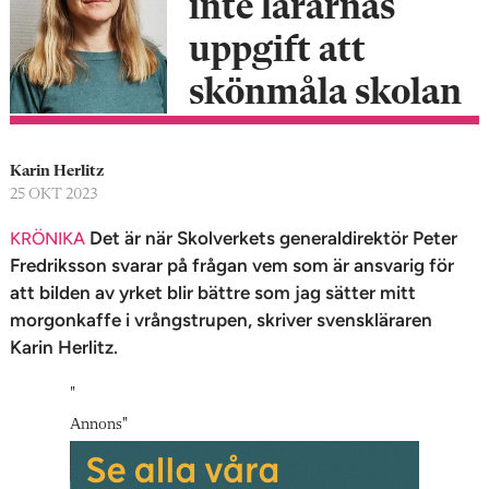
inte lärarnas
n
uppgift att
skönmåla skolan
Karin Herlitz
25 OKT 2023
Det är när Skolverkets generaldirektör Peter
KRÖNIKA
Fredriksson svarar på frågan vem som är ansvarig för
att bilden av yrket blir bättre som jag sätter mitt
morgonkaffe i vrångstrupen, skriver svenskläraren
Karin Herlitz.
"
Annons
"