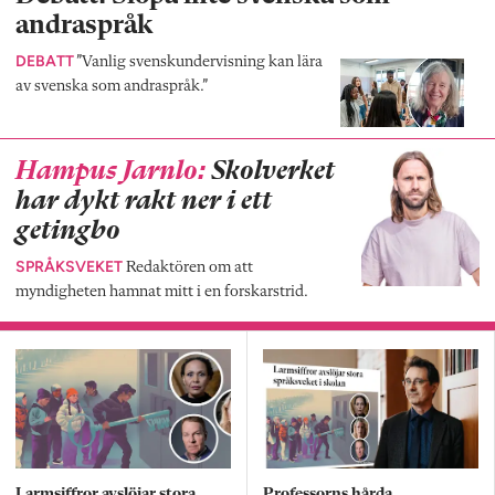
andraspråk
DEBATT
”Vanlig svenskundervisning kan lära
av svenska som andraspråk.”
Hampus Jarnlo:
Skolverket
har dykt rakt ner i ett
getingbo
SPRÅKSVEKET
Redaktören om att
myndigheten hamnat mitt i en forskarstrid.
Larmsiffror avslöjar stora
Professorns hårda