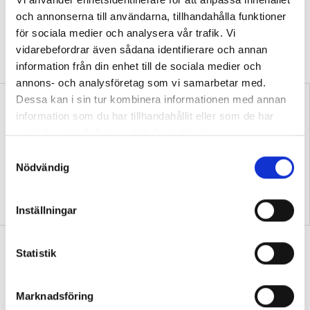
av en anledning”
och annonserna till användarna, tillhandahålla funktioner
DEBATT
Professorn: Problematiskt att
för sociala medier och analysera vår trafik. Vi
stämpla transspråkande som en ”trend” eller
vidarebefordrar även sådana identifierare och annan
”slogan”.
information från din enhet till de sociala medier och
annons- och analysföretag som vi samarbetar med.
Dessa kan i sin tur kombinera informationen med annan
information som du har tillhandahållit eller som de har
samlat in när du har använt deras tjänster.
S
Nödvändig
a
m
Samtida konflikter kan
Replik: Transspråkande
fördjupa kunskaper i
uppfattas ofta som en
t
historia
slogan
Inställningar
y
c
Debatt: Mardröm att många elever
k
Statistik
aldrig läst en bok
e
s
DEBATT
Svenskläraren: ”Låter i mina öron
Marknadsföring
v
som ett livslångt straff.”