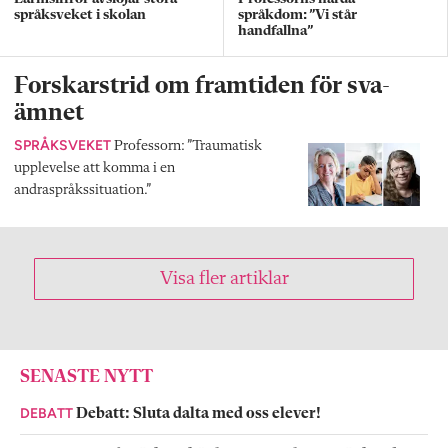
språksveket i skolan
språkdom: ”Vi står
handfallna”
Forskarstrid om framtiden för sva-
ämnet
SPRÅKSVEKET
Professorn: ”Traumatisk
upplevelse att komma i en
andraspråkssituation.”
Visa fler artiklar
SENASTE NYTT
DEBATT
Debatt: Sluta dalta med oss elever!