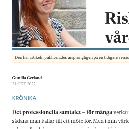
n
Ris
vå
Den här artikeln publicerades ursprungligen på en tidigare versi
Gunilla Gerland
24 OKT 2022
KRÖNIKA
Det professionella samtalet – för många
verkar
sådana man kallar till ett möte för. Men i min värld 