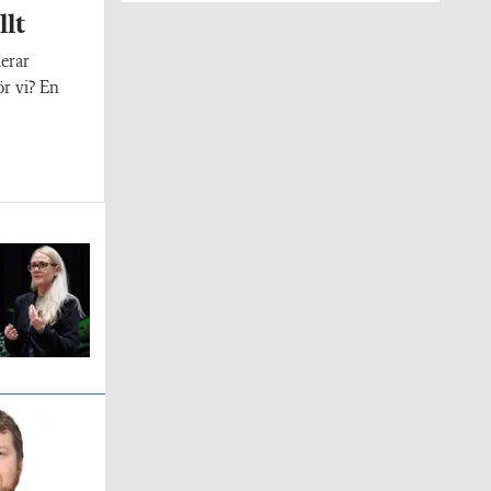
llt
erar
ör vi? En