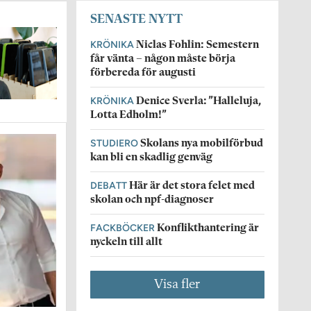
SENASTE NYTT
KRÖNIKA
Niclas Fohlin: Semestern
får vänta – någon måste börja
förbereda för augusti
KRÖNIKA
Denice Sverla: ”Halleluja,
Lotta Edholm!”
STUDIERO
Skolans nya mobilförbud
kan bli en skadlig genväg
DEBATT
Här är det stora felet med
skolan och npf-diagnoser
FACKBÖCKER
Konflikthantering är
nyckeln till allt
Visa fler