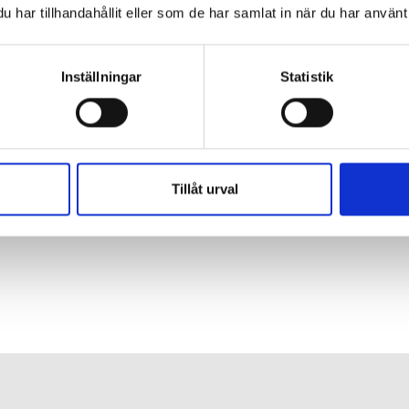
som är nödvändiga för miljön och klimatet.
har tillhandahållit eller som de har samlat in när du har använt 
Inställningar
Statistik
gik
tar om sin bok
Tillåt urval
 adhd-stöd kommit