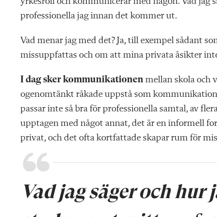
yrkesroll och kommunicerar med någon. Vad jag sä
professionella jag innan det kommer ut.
Vad menar jag med det? Ja, till exempel sådant s
missuppfattas och om att mina privata åsikter in
I dag sker kommunikationen
mellan skola och vå
ogenomtänkt råkade uppstå som kommunikationsme
passar inte så bra för professionella samtal, av fle
upptagen med något annat, det är en informell f
privat, och det ofta kortfattade skapar rum för mi
Vad jag säger och hur 