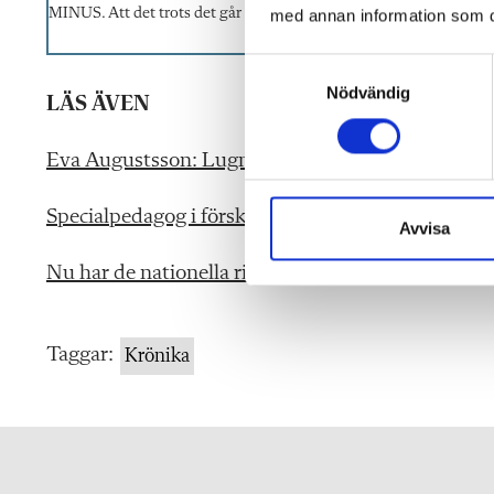
MINUS. Att det trots det går så trögt att genomföra förändringar 
med annan information som du 
S
Nödvändig
a
LÄS ÄVEN
m
t
Eva Augustsson: Lugnets och tålamodets pedago
y
c
Specialpedagog i förskolan – Maria Ohlsson berät
k
Avvisa
e
Nu har de nationella riktlinjerna för autism- och
s
v
a
Taggar:
Krönika
l