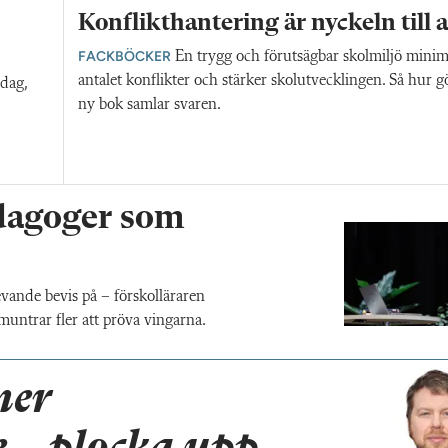
Konflikthantering är nyckeln till a
FACKBÖCKER
En trygg och förutsägbar skolmiljö minim
antalet konflikter och stärker skolutvecklingen. Så hur g
dag,
ny bok samlar svaren.
edagoger som
evande bevis på – förskolläraren
untrar fler att pröva vingarna.
ner