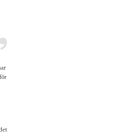
har
för
det