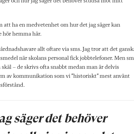
ger och hur jag säger det behöver studsa mot mitt
om att ha en medvetenhet om hur det jag säger kan
te hör hemma här.
rdnadshavare allt oftare via sms. Jag tror att det gansk
del när skolans personal fick jobbtelefoner. Men sm
ra skäl – de skrivs ofta snabbt medan man är delvis
orm av kommunikation som vi ”historiskt” mest använt
ssförstånd.
jag säger det behöver