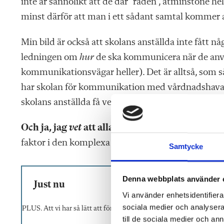
inte är sannolikt att de där ”råden”, åtminstone he
minst därför att man i ett sådant samtal kommer a
Min bild är också att skolans anställda inte fått 
ledningen om
hur
de ska kommunicera när de använ
kommunikationsvägar heller). Det är alltså, som s
har skolan för kommunikation med vårdnadshavare
skolans anställda få veta men som vanligt när ledni
Och ja, jag
vet
att alla,
även ledningen, är stressa
faktor i den komplexa situation som leder till att allt
Samtycke
Denna webbplats använder 
Just nu
Vi använder enhetsidentifierar
sociala medier och analysera 
PLUS. Att vi har så lätt att förändra saker, är det någon som saknar
till de sociala medier och a