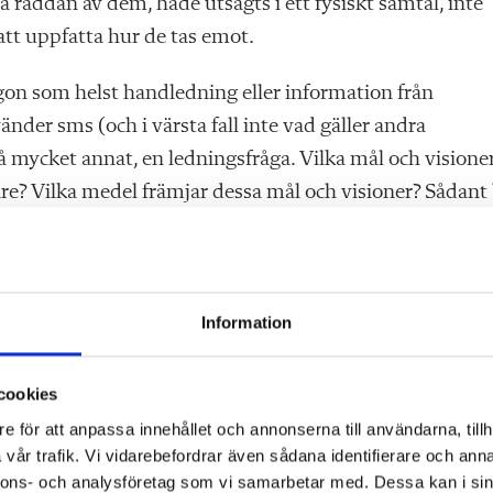
la raddan av dem, hade utsagts i ett fysiskt samtal, inte
tt uppfatta hur de tas emot.
någon som helst handledning eller information från
der sms (och i värsta fall inte vad gäller andra
å mycket annat, en ledningsfråga. Vilka mål och visione
? Vilka medel främjar dessa mål och visioner? Sådant
ngen brister får personalen själva göra så gott de kan.
de och inte hinner med – vilket faktiskt kanske är en vi
fler barn inte vill, inte orkar, inte kan gå till skolan, all
Information
cookies
e för att anpassa innehållet och annonserna till användarna, tillh
vår trafik. Vi vidarebefordrar även sådana identifierare och anna
 sugrör i plast eller att inte få röka inomhus?
nnons- och analysföretag som vi samarbetar med. Dessa kan i sin