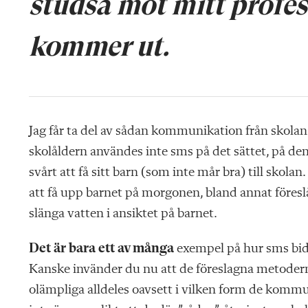
studsa mot mitt profes
kommer ut.
Jag får ta del av sådan kommunikation från skolan (
skolåldern användes inte sms på det sättet, på de
svårt att få sitt barn (som inte mår bra) till skolan
att få upp barnet på morgonen, bland annat föreslå
slänga vatten i ansiktet på barnet.
Det är bara ett av många
exempel på hur sms bidr
Kanske invänder du nu att de föreslagna metoderna
olämpliga alldeles oavsett i vilken form de kommun