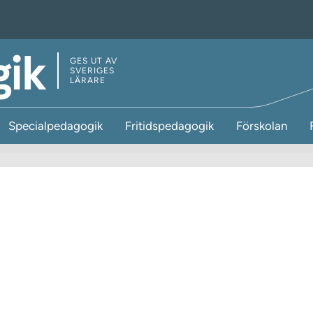
GES UT AV
SVERIGES
LÄRARE
Specialpedagogik
Fritidspedagogik
Förskolan