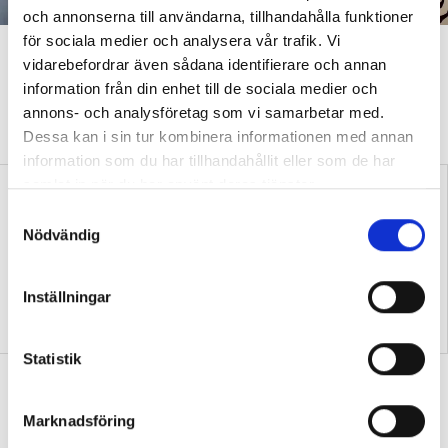
och annonserna till användarna, tillhandahålla funktioner
för sociala medier och analysera vår trafik. Vi
”Att ställa krav är inte elakt”
vidarebefordrar även sådana identifierare och annan
information från din enhet till de sociala medier och
DEBATT
”Att ställa krav är inte elakt. Att vara schysst är inte alltid
annons- och analysföretag som vi samarbetar med.
snällt. Många gånger är det bara ett svek”, skriver Ulrica Björkblom
Dessa kan i sin tur kombinera informationen med annan
Agah om stöket i klassrummen.
information som du har tillhandahållit eller som de har
samlat in när du har använt deras tjänster.
S
Nödvändig
a
m
t
Inställningar
y
Replik: ”Vi vet hur man
Nya skolan: ”Lärarhjärtat
skapar effektiv inlärning”
hoppas på bättre villkor"
c
k
Statistik
Test: Hur klarar du ditt första år som
e
ny lärare?
s
Marknadsföring
v
QUIZ
15 verklighetsnära situationer – från att