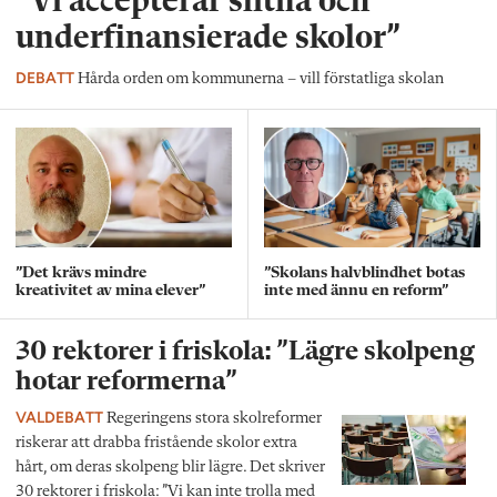
”Vi accepterar slitna och
underfinansierade skolor”
DEBATT
Hårda orden om kommunerna – vill förstatliga skolan
”Det krävs mindre
”Skolans halvblindhet botas
kreativitet av mina elever”
inte med ännu en reform”
30 rektorer i friskola: ”Lägre skolpeng
hotar reformerna”
VALDEBATT
Regeringens stora skolreformer
riskerar att drabba fristående skolor extra
hårt, om deras skolpeng blir lägre. Det skriver
30 rektorer i friskola: ”Vi kan inte trolla med