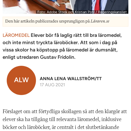
Foto: Adobe Stock och Kristian Pohl / Regeringskansliet
Den här artikeln publicerades ursprungligen på
Läraren.se
Elever bör få laglig rätt till bra läromedel,
LÄROMEDEL
och inte minst tryckta läroböcker. Att som i dag på
vissa skolor ha köpstopp på läromedel är dumsnålt,
enligt utredaren Gustav Fridolin.
ALW
ANNA LENA WALLSTRÖM/TT
17 AUG 2021
Förslaget om att förtydliga skollagen så att den klargör att
elever ska ha tillgång till relevanta läromedel, inklusive
böcker och läroböcker, är centralt i det slutbetänkande