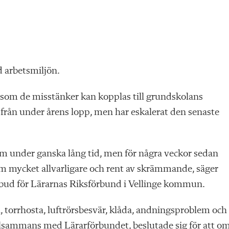
d arbetsmiljön.
som de misstänker kan kopplas till grundskolans
från under årens lopp, men har eskalerat den senaste
em under ganska lång tid, men för några veckor sedan
m mycket allvarligare och rent av skrämmande, säger
d för Lärarnas Riksförbund i Vellinge kommun.
torrhosta, luftrörsbesvär, klåda, andningsproblem och
illsammans med Lärarförbundet, beslutade sig för att o