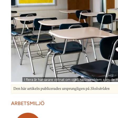
I flera år har lärare vittnat om olika hälsoproblem som de
Den här artikeln publicerades ursprungligen på
Skolvärlden
ARBETSMILJÖ