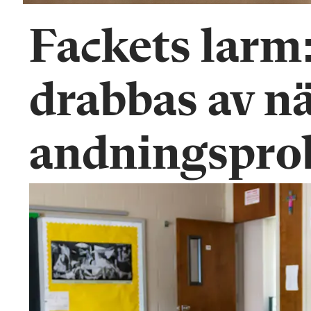
Fackets larm
drabbas av n
andningspro