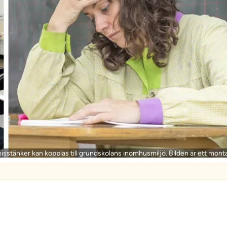
 misstänker kan kopplas till grundskolans inomhusmiljö. Bilden är ett mont