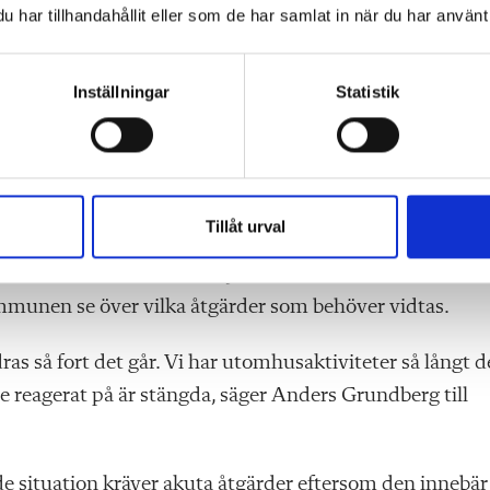
har tillhandahållit eller som de har samlat in när du har använt 
n har inte kunnat säkerställa att det beror på
åpekar att det finns goda skäl till att tro att så är
Inställningar
Statistik
e mår bättre under helger, lov och när det arbetar
n och skolmiljön, säger hon.
Tillåt urval
a nya mätningar av både luft och material på skolan.
dsvenskan
att det kan dröja sex till åtta veckor innan
ommunen se över vilka åtgärder som behöver vidtas.
as så fort det går. Vi har utomhusaktiviteter så långt d
 reagerat på är stängda, säger Anders Grundberg till
e situation kräver akuta åtgärder eftersom den innebär