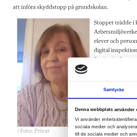
att införa skyddstopp på grundskolan.
Stoppet trädde i
Arbetsmiljöverket,
elever och person
digital inspektion
Rosita Andersso
– Personalen är 
kommunen priorit
Samtycke
moderna skolmiljö
är såklart fina i
Denna webbplats använder 
bör åtgärdas i fö
Vi använder enhetsidentifierar
sociala medier och analysera 
Även om Vellinge
| Foto: Privat
till de sociala medier och a
handlingsplan se