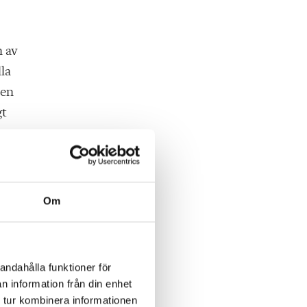
n av
lla
 en
gt
Om
et
lan
andahålla funktioner för
n information från din enhet
 tur kombinera informationen
n