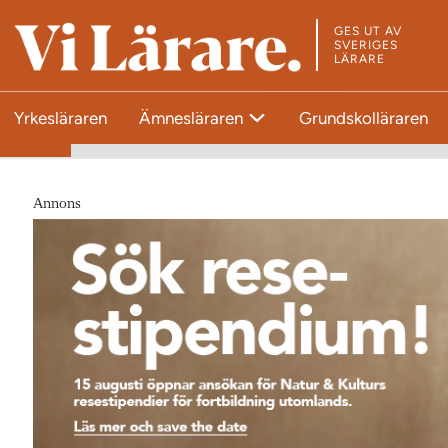
GES UT AV
T
SVERIGES
LÄRARE
i
l
Yrkesläraren
Ämnesläraren
Grundskolläraren
l
s
t
a
Annons
r
t
s
i
d
a
n