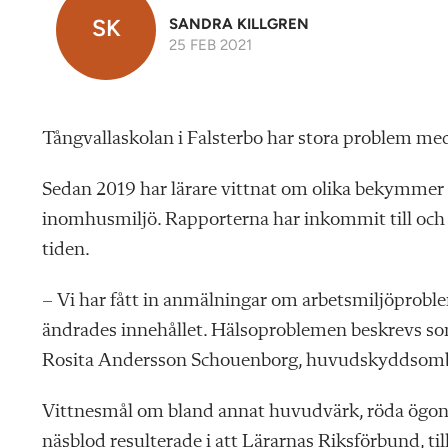
SK
SANDRA KILLGREN
25 FEB 2021
Tångvallaskolan i Falsterbo har stora problem me
Sedan 2019 har lärare vittnat om olika bekymmer 
inomhusmiljö. Rapporterna har inkommit till och 
tiden.
– Vi har fått in anmälningar om arbetsmiljöprobl
ändrades innehållet. Hälsoproblemen beskrevs so
Rosita Andersson Schouenborg, huvudskyddsombu
Vittnesmål om bland annat huvudvärk, röda ögon, 
näsblod resulterade i att Lärarnas Riksförbund, t