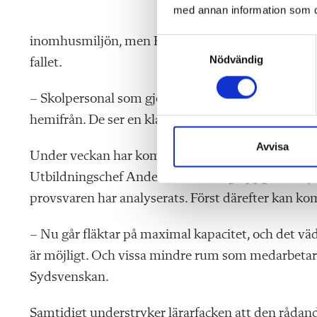
med annan information som du 
fortsatt. Kommune
inomhusmiljön, men Rosita Andersson Schouenborg p
S
Nödvändig
a
fallet.
m
t
– Skolpersonal som gjort anmälningar uppger att d
y
hemifrån. De ser en klar koppling mellan symtome
c
k
Avvisa
Under veckan har kommunen beslutat att genomför
e
Utbildningschef Anders Grundberg uppger till
Sy
s
v
provsvaren har analyserats. Först därefter kan k
a
l
– Nu går fläktar på maximal kapacitet, och det vädr
är möjligt. Och vissa mindre rum som medarbetare
Sydsvenskan.
Samtidigt understryker lärarfacken att den rådand