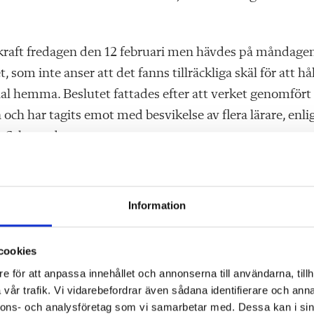
 kraft fredagen den 12 februari men hävdes på måndage
 som inte anser att det fanns tillräckliga skäl för att hå
al hemma. Beslutet fattades efter att verket genomfört
 och har tagits emot med besvikelse av flera lärare, enli
n Schouenborg.
trött på den långsamma processen. De tycker att
erar fel när de planerar att bygga en ny skola med
Information
er, samtidigt som en annan skola får en ny lekplats. D
nsatser men den oacceptabla arbetsmiljön på Tågvallasko
cookies
rsta hand.
e för att anpassa innehållet och annonserna till användarna, tillh
vår trafik. Vi vidarebefordrar även sådana identifierare och anna
 kommun vidtagit en rad åtgärder och upprättat en
nnons- och analysföretag som vi samarbetar med. Dessa kan i sin
dan hälsoproblemen först uppdagades så har bekymre