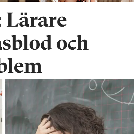
: Lärare
äsblod och
blem