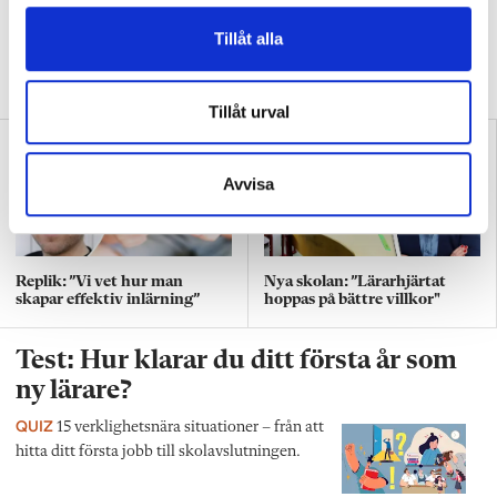
l
Tillåt alla
DEBATT
”Att ställa krav är inte elakt. Att vara schysst är inte alltid
snällt. Många gånger är det bara ett svek”, skriver Ulrica Björkblom
Agah om stöket i klassrummen.
Tillåt urval
Avvisa
Replik: ”Vi vet hur man
Nya skolan: ”Lärarhjärtat
skapar effektiv inlärning”
hoppas på bättre villkor"
Test: Hur klarar du ditt första år som
ny lärare?
QUIZ
15 verklighetsnära situationer – från att
hitta ditt första jobb till skolavslutningen.