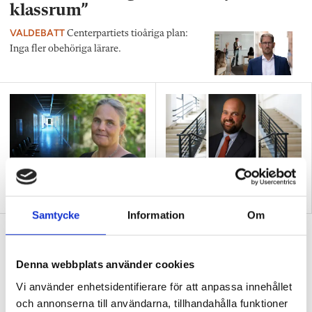
klassrum”
VALDEBATT
Centerpartiets tioåriga plan:
Inga fler obehöriga lärare.
”Så bryter vi hatpratets
”Hur skolan fungerar blir
pyramid i skolan”
tydligt i trappan”
Samtycke
Information
Om
”Vad ska vår tid räcka till på
förskolan?”
Denna webbplats använder cookies
DEBATT
”Ska jag som förskollärare duka,
Vi använder enhetsidentifierare för att anpassa innehållet
damma, snygga upp i hallen, svara i telefon
och annonserna till användarna, tillhandahålla funktioner
eller ska jag vara närvarande tillsammans