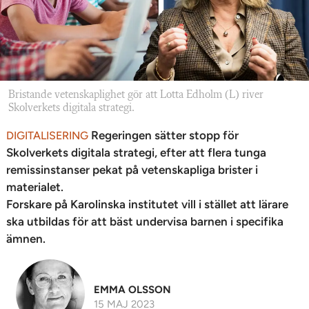
Bristande vetenskaplighet gör att Lotta Edholm (L) river
Skolverkets digitala strategi.
Regeringen sätter stopp för
DIGITALISERING
Skolverkets digitala strategi, efter att flera tunga
remissinstanser pekat på vetenskapliga brister i
materialet.
Forskare på Karolinska institutet vill i stället att lärare
ska utbildas för att bäst undervisa barnen i specifika
ämnen.
EMMA OLSSON
15 MAJ 2023