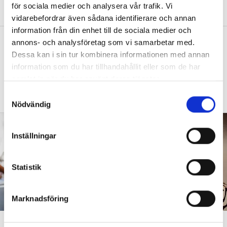
för sociala medier och analysera vår trafik. Vi
med barnen?”
vidarebefordrar även sådana identifierare och annan
information från din enhet till de sociala medier och
”Vad säger det om skolan när allt fler
annons- och analysföretag som vi samarbetar med.
barn behöver anpassas?”
Dessa kan i sin tur kombinera informationen med annan
information som du har tillhandahållit eller som de har
DEBATT
”Frågan är hur skolan kan ge plats åt
samlat in när du har använt deras tjänster.
fler barn från början – inte hur de ska
S
anpassas till skolan”.
Nödvändig
a
m
t
Inställningar
y
c
k
Statistik
e
s
Marknadsföring
v
a
”Att ställa krav är inte elakt”