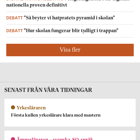
nationella proven definitivt
DEBATT
”Så bryter vi hatpratets pyramid i skolan”
DEBATT
”Hur skolan fungerar blir tydligt i trappan”
Visa fler
SENAST FRÅN VÅRA TIDNINGAR
Yrkesläraren
Första kullen yrkeslärare klara med mastern
Ämnesläraren – svenska, SO, språk