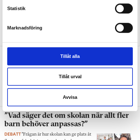
c
k
Statistik
e
s
Marknadsföring
v
”Så bryter vi hatpratets
”Hur skolan fungerar blir
a
pyramid i skolan”
tydligt i trappan”
l
”Vad ska vår tid räcka till på
Tillåt alla
förskolan?”
DEBATT
”Ska jag som förskollärare duka,
Tillåt urval
damma, snygga upp i hallen, svara i telefon
eller ska jag vara närvarande tillsammans
med barnen?”
Avvisa
”Vad säger det om skolan när allt fler
barn behöver anpassas?”
DEBATT
”Frågan är hur skolan kan ge plats åt