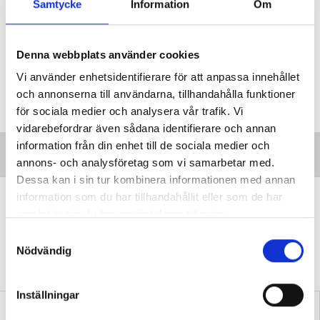
Samtycke
Information
Om
ICCS 2022 Kunskaper, attityder och engagemang i demokrati- och
samhällsfrågor elever åk 8 i ett internationellt perspektiv.
Denna webbplats använder cookies
Vi använder enhetsidentifierare för att anpassa innehållet
Taggar:
Demokratiuppdraget
och annonserna till användarna, tillhandahålla funktioner
för sociala medier och analysera vår trafik. Vi
vidarebefordrar även sådana identifierare och annan
information från din enhet till de sociala medier och
annons- och analysföretag som vi samarbetar med.
Dessa kan i sin tur kombinera informationen med annan
”Vi lovar behöriga lärare i varje
information som du har tillhandahållit eller som de har
samlat in när du har använt deras tjänster.
klassrum”
S
VALDEBATT
Centerpartiets tioåriga plan:
Nödvändig
a
Inga fler obehöriga lärare.
m
t
Inställningar
y