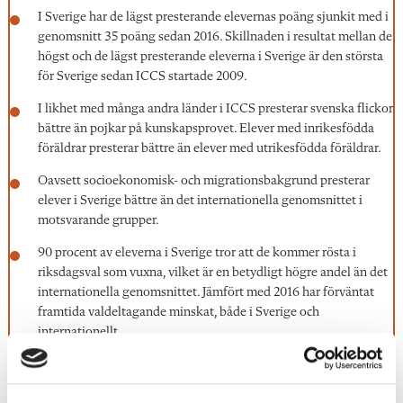
I Sverige har de lägst presterande elevernas poäng sjunkit med i
genomsnitt 35 poäng sedan 2016. Skillnaden i resultat mellan de
högst och de lägst presterande eleverna i Sverige är den största
för Sverige sedan ICCS startade 2009.
I likhet med många andra länder i ICCS presterar svenska flickor
bättre än pojkar på kunskapsprovet. Elever med inrikesfödda
föräldrar presterar bättre än elever med utrikesfödda föräldrar.
Oavsett socioekonomisk- och migrationsbakgrund presterar
elever i Sverige bättre än det internationella genomsnittet i
motsvarande grupper.
90 procent av eleverna i Sverige tror att de kommer rösta i
riksdagsval som vuxna, vilket är en betydligt högre andel än det
internationella genomsnittet. Jämfört med 2016 har förväntat
framtida valdeltagande minskat, både i Sverige och
internationellt.
Länk till rapporten och fakta om ICCS