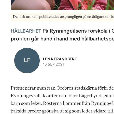
Den här artikeln publicerades ursprungligen på en tidigare versi
På Rynningeåsens förskola i Ö
HÅLLBARHET
profilen går hand i hand med ­hållbarhets
LF
LENA FRÄNDBERG
15 SEP 2021
Promenerar man från Örebros stadskärna förbi de
Rynninges villakvarter och följer Lägerhyddsgatan
barn som leker. Rösterna kommer från Rynningeåsen
baksida breder grönska ut sig som leder vidare t