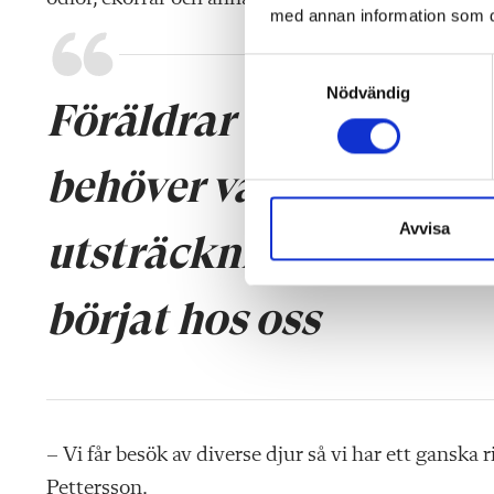
med annan information som du 
S
Nödvändig
a
Föräldrar berättar ocks
m
t
behöver vara hemma fö
y
c
k
Avvisa
utsträckning som tidi
e
s
börjat hos oss
v
a
l
– Vi får besök av diverse djur så vi har ett ganska
Pettersson.