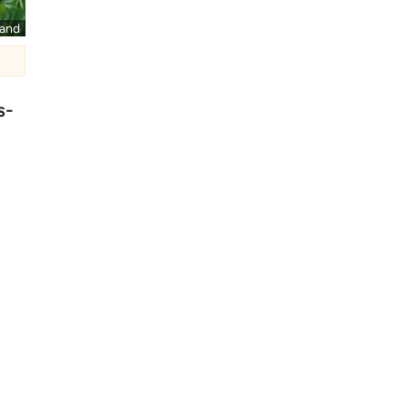
rand
s­