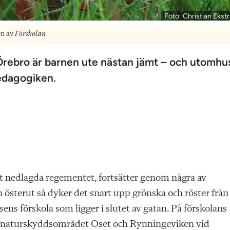
Foto: Christian Ekst
on av
Förskolan
rebro­ är ­barnen ute nästan jämt – och utomhu
pedagogiken.
t nedlagda regementet, fortsätter genom några av
 österut så dyker det snart upp grönska och röster från
s förskola som ligger i slutet av gatan. På förskolans
ill naturskyddsområdet Oset och Rynningeviken vid