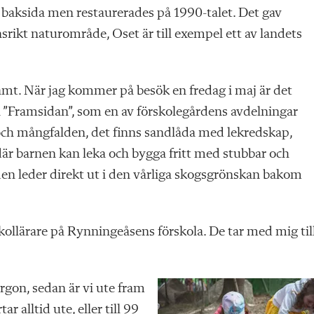
 baksida men restaurerades på 1990-talet. Det gav
nsrikt naturområde, Oset är till exempel ett av landets
ämt. När jag kommer på besök en fredag i maj är det
på ”Framsidan”, som en av förskolegårdens avdelningar
n och mångfalden, det finns sandlåda med lekredskap,
där barnen kan leka och bygga fritt med stubbar och
ården leder direkt ut i den vårliga skogsgrönskan bakom
kollärare på Rynningeåsens förskola. De tar med mig til
rgon, sedan är vi ute fram
ar alltid ute, eller till 99