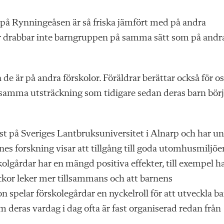
 på Rynningeåsen är så friska jämfört med på andra
er drabbar inte barngruppen på samma sätt som på andr
än de är på andra förskolor. Föräldrar berättar också för o
 samma utsträckning som tidigare sedan deras barn börj
t på Sveriges Lantbruksuniversitet i Alnarp och har u
es forskning visar att tillgång till goda utomhusmiljöer
kolgårdar har en mängd positiva effekter, till exempel h
lickor leker mer tillsammans och att barnens
spelar förskolegårdar en nyckelroll för att utveckla b
m deras vardag i dag ofta är fast organiserad redan från