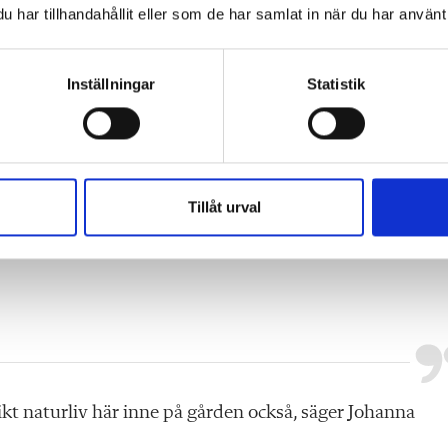
har tillhandahållit eller som de har samlat in när du har använt 
Inställningar
Statistik
å för oss att de inte
r vård av barn i samma
Tillåt urval
gare sedan deras barn
 rikt naturliv här inne på gården också, säger Johanna