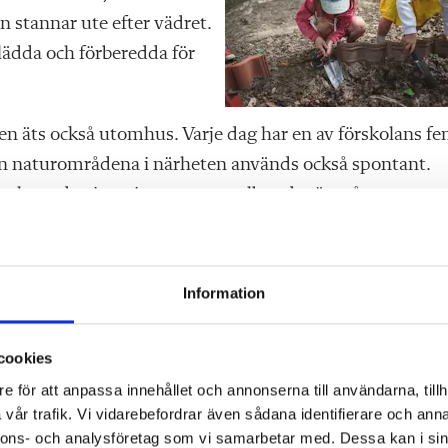
 stannar ute efter vädret.
lädda och förberedda för
len äts också utomhus. Varje dag har en av förskolans f
en naturområdena i närheten används också spontant.
ch att de vistas i naturen regelbundet är många.
er Christine Forslund. Hur grundmotoriken utvecklas är 
klättrar de snart obehindrat, det är fantastiskt att se.
Information
 utrymme att vistas på vilket gör att de får större frih
t.
cookies
 fågelunge dyker upp, springer runt lite kring vårt bord 
e för att anpassa innehållet och annonserna till användarna, tillh
vår trafik. Vi vidarebefordrar även sådana identifierare och anna
igt att smådjur dyker upp inne på gården, det kan vara
nnons- och analysföretag som vi samarbetar med. Dessa kan i sin