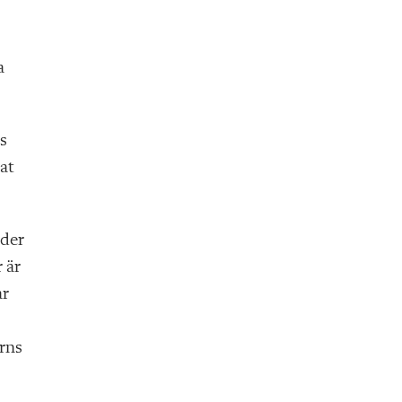
a
ss
at
nder
 är
ar
arns