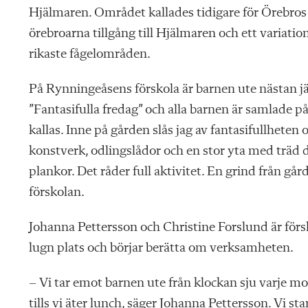
Hjälmaren. Området kallades tidigare för Örebros
örebroarna tillgång till Hjälmaren och ett variatio
rikaste fågelområden.
På Rynningeåsens förskola är barnen ute nästan j
”Fantasifulla fredag” och alla barnen är samlade 
kallas. Inne på gården slås jag av fantasifullhete
konstverk, odlingslådor och en stor yta med träd 
plankor. Det råder full aktivitet. En grind från g
förskolan.
Johanna Pettersson och Christine Forslund är förs
lugn plats och börjar berätta om verksamheten.
– Vi tar emot barnen ute från klockan sju varje mo
tills vi äter lunch, säger Johanna Pettersson. Vi start