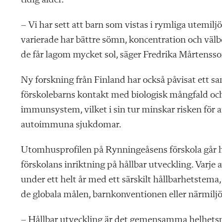
tidig ålder.
– Vi har sett att barn som vistas i rymliga utemilj
varierade har bättre sömn, koncentration och väl
de får lagom mycket sol, säger Fredrika Mårtensso
Ny forskning från Finland har också påvisat ett 
förskolebarns kontakt med biologisk mångfald och
immunsystem, vilket i sin tur minskar risken för a
autoimmuna sjukdomar.
Utomhusprofilen på Rynningeåsens förskola går 
förskolans inriktning på hållbar utveckling. Varje 
under ett helt år med ett särskilt hållbarhetstema,
de globala målen, barnkonventionen eller närmiljö
– Hållbar utveckling är det gemensamma helhetspro