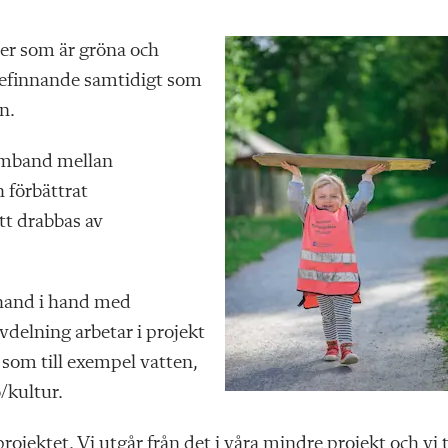
öer som är gröna och
befinnande samtidigt som
n.
samband mellan
 förbättrat
tt drabbas av
hand i hand med
avdelning arbetar i projekt
 som till exempel vatten,
/kultur.
jektet. Vi utgår från det i våra mindre projekt och vi 