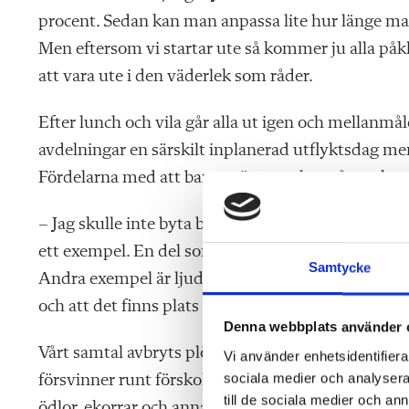
procent. Sedan kan man anpassa lite hur länge man
Men eftersom vi startar ute så kommer ju alla påk
att vara ute i den väderlek som råder.
Efter lunch och vila går alla ut igen och mellanmå
avdelningar en särskilt inplanerad utflyktsdag m
Fördelarna med att barnen är utomhus så mycket o
– Jag skulle inte byta bort det för en sekund, säg
ett exempel. En del som börjar här kan inte gå. Sen 
Samtycke
Andra exempel är ljudnivån och att barnen har stort
och att det finns plats att gå undan om man vill de
Denna webbplats använder 
Vårt samtal avbryts plötsligt av att en liten dunig
Vi använder enhetsidentifierar
sociala medier och analysera 
försvinner runt förskolans knut. Det är inte ovanl
till de sociala medier och a
ödlor, ekorrar och annat.