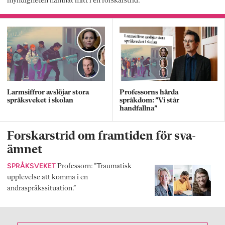
myndigheten hamnat mitt i en forskarstrid.
Larmsiffror avslöjar stora
Professorns hårda
språksveket i skolan
språkdom: ”Vi står
handfallna”
Forskarstrid om framtiden för sva-
ämnet
SPRÅKSVEKET
Professorn: ”Traumatisk
upplevelse att komma i en
andraspråkssituation.”