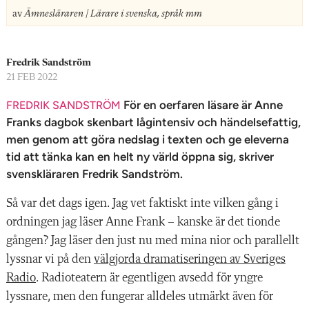
n
av
Ämnesläraren | Lärare i svenska, språk mm
Fredrik Sandström
21 FEB 2022
För en oerfaren läsare är Anne
FREDRIK SANDSTRÖM
Franks dagbok skenbart lågintensiv och händelsefattig,
men genom att göra nedslag i texten och ge eleverna
tid att tänka kan en helt ny värld öppna sig, skriver
svenskläraren Fredrik Sandström.
Så var det dags igen. Jag vet faktiskt inte vilken gång i
ordningen jag läser Anne Frank – kanske är det tionde
gången? Jag läser den just nu med mina nior och parallellt
lyssnar vi på den
välgjorda dramatiseringen av Sveriges
Radio
.
Radioteatern är egentligen avsedd för yngre
lyssnare, men den fungerar alldeles utmärkt även för