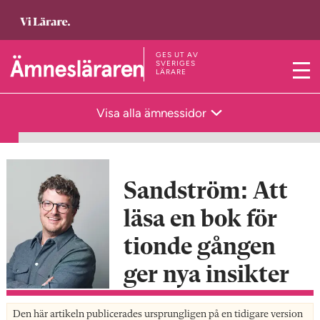
T
i
l
GES UT AV
T
SVERIGES
LÄRARE
l
M
i
s
e
l
Visa alla ämnessidor
t
n
l
a
y
s
r
t
t
a
Sandström: Att
s
r
läsa en bok för
i
t
d
s
tionde gången
a
i
ger nya insikter
n
d
a
Den här artikeln publicerades ursprungligen på en tidigare version