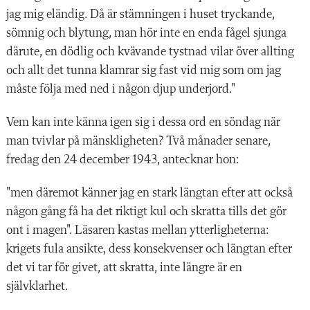
jag mig eländig. Då är stämningen i huset tryckande,
sömnig och blytung, man hör inte en enda fågel sjunga
därute, en dödlig och kvävande tystnad vilar över allting
och allt det tunna klamrar sig fast vid mig som om jag
måste följa med ned i någon djup underjord."
Vem kan inte känna igen sig i dessa ord en söndag när
man tvivlar på mänskligheten? Två månader senare,
fredag den 24 december 1943, antecknar hon:
"men däremot känner jag en stark längtan efter att också
någon gång få ha det riktigt kul och skratta tills det gör
ont i magen". Läsaren kastas mellan ytterligheterna:
krigets fula ansikte, dess konsekvenser och längtan efter
det vi tar för givet, att skratta, inte längre är en
självklarhet.