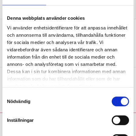
Samtida konflikter kan
Replik: Transspråkande
fördjupa kunskaper i
uppfattas ofta som en
historia
slogan
Denna webbplats använder cookies
Debatt: Mardröm att många elever
Vi använder enhetsidentifierare för att anpassa innehållet
aldrig läst en bok
och annonserna till användarna, tillhandahålla funktioner
för sociala medier och analysera vår trafik. Vi
DEBATT
Svenskläraren: ”Låter i mina öron
vidarebefordrar även sådana identifierare och annan
som ett livslångt straff.”
information från din enhet till de sociala medier och
annons- och analysföretag som vi samarbetar med.
Dessa kan i sin tur kombinera informationen med annan
Tre språklärare om diktamen
information som du har tillhandahållit eller som de har
samlat in när du har använt deras tjänster.
PANELEN
”I engelska är den uppenbara
vinsten att de både lyssnar och antecknar.”
S
Nödvändig
a
m
t
Inställningar
Fredrik Sandström:
y
Tydliga delmål kan få
c