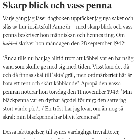
Skarp blick och vass penna
Varje gång jag läser dagboken upptäcker jag nya saker och
slås av hur insiktsfull Anne är – med skarp blick och vass
penna beskriver hon människan och hennes ting. Om
käbbel
skriver hon måndagen den 28 september 1942:
"Ända tills nu har jag alltid trott att käbbel var en barnslig
vana som skulle ge med sig med tiden. Visst kan det då
och då finnas skäl till 'äkta' gräl, men ordmärkeriet här är
bara ett rent och skärt käbblande". Apropå den vassa
pennan noterar hon torsdag den 11 november 1943: "Min
bläckpenna var en dyrbar ägodel för mig; den satte jag
stort värde på. /…/ En tröst har jag kvar, om än nog så
skral: min bläckpenna har blivit kremerad".
Dessa iakttagelser, till synes vardagliga trivialiteter,