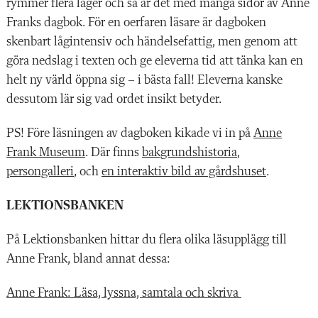
rymmer flera lager och så är det med många sidor av Anne
Franks dagbok. För en oerfaren läsare är dagboken
skenbart lågintensiv och händelsefattig, men genom att
göra nedslag i texten och ge eleverna tid att tänka kan en
helt ny värld öppna sig – i bästa fall! Eleverna kanske
dessutom lär sig vad ordet insikt betyder.
PS! Före läsningen av dagboken kikade vi in på
Anne
Frank Museum
.
Där finns
bakgrundshistoria
,
persongalleri
,
och
en interaktiv bild av gårdshuset
.
LEKTIONSBANKEN
På Lektionsbanken hittar du flera olika läsupplägg till
Anne Frank, bland annat dessa:
Anne Frank: Läsa, lyssna, samtala och skriva