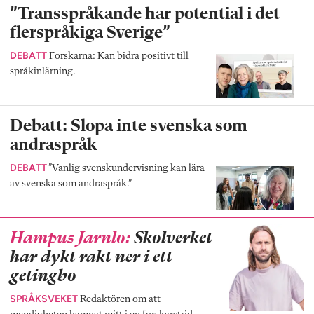
”Transspråkande har potential i det
flerspråkiga Sverige”
DEBATT
Forskarna: Kan bidra positivt till
språkinlärning.
Debatt: Slopa inte svenska som
andraspråk
DEBATT
”Vanlig svenskundervisning kan lära
av svenska som andraspråk.”
Hampus Jarnlo:
Skolverket
har dykt rakt ner i ett
getingbo
SPRÅKSVEKET
Redaktören om att