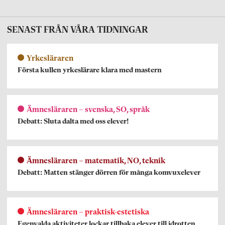
SENAST FRÅN VÅRA TIDNINGAR
Yrkesläraren
Första kullen yrkeslärare klara med mastern
Ämnesläraren – svenska, SO, språk
Debatt: Sluta dalta med oss elever!
Ämnesläraren – matematik, NO, teknik
Debatt: Matten stänger dörren för många komvuxelever
Ämnesläraren – praktisk-estetiska
Egenvalda aktiviteter lockar tillbaka elever till idrotten