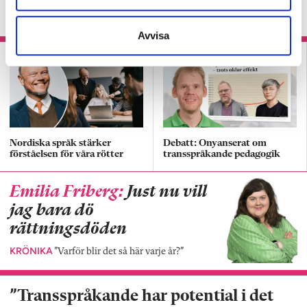
KRÖNIKA
Svenskläraren om hur han fick eleven
att ta kontroll över sin hjärna.
Avvisa
Nordiska språk stärker
Debatt: Onyanserat om
förståelsen för våra rötter
transspråkande pedagogik
Emilia Friberg:
Just nu vill
jag bara dö
rättningsdöden
KRÖNIKA
”Varför blir det så här varje år?”
”Transspråkande har potential i det