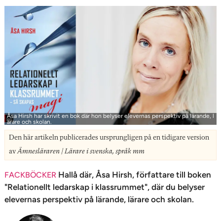
n
Åsa Hirsh har skrivit en bok där hon belyser elevernas perspektiv på lärande, l
ärare och skolan.
Den här artikeln publicerades ursprungligen på en tidigare version
av
Ämnesläraren | Lärare i svenska, språk mm
Hallå där, Åsa Hirsh, författare till boken
FACKBÖCKER
"Relationellt ledarskap i klassrummet", där du belyser
elevernas perspektiv på lärande, lärare och skolan.