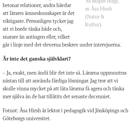
så skapas magi,
betonar relationer, andra hävdar
av Åsa Hirsh
att lärares ämneskunskaper är det
(Natur &
viktigaste. Personligen tycker jag
Kultur).
att vi borde tänka både och,
snarare än antingen eller, vilket
går i linje med det eleverna beskrev under intervjuerna.
Är inte det ganska självklart?
– Ja, exakt, men ändå blir det inte så. Lärarna uppmuntras
nästan till att använda färdiga lösningar. Jag tror att vi
skulle vinna mycket på att låta lärarna få agera och tänka
mer själva än de har tillåtits det senaste decenniet.
Fotnot: Åsa Hirsh är lektor i pedagogik vid Jönköpings och
Göteborgs universitet.