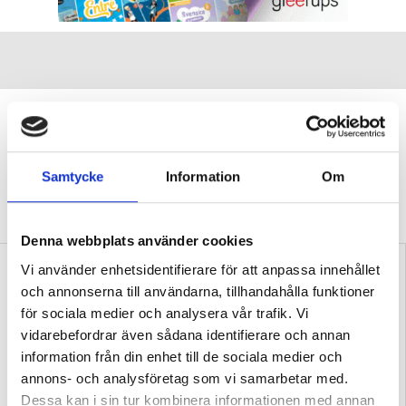
”Transspråkande har fått genomslag
av en anledning”
DEBATT
Professorn: Problematiskt att
Samtycke
Information
Om
stämpla transspråkande som en ”trend” eller
”slogan”.
Denna webbplats använder cookies
Vi använder enhetsidentifierare för att anpassa innehållet
och annonserna till användarna, tillhandahålla funktioner
för sociala medier och analysera vår trafik. Vi
vidarebefordrar även sådana identifierare och annan
information från din enhet till de sociala medier och
annons- och analysföretag som vi samarbetar med.
Samtida konflikter kan
Replik: Transspråkande
fördjupa kunskaper i
uppfattas ofta som en
Dessa kan i sin tur kombinera informationen med annan