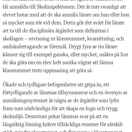
bli anmälda till Skolinspektionen. Det är inte ovanligt att
elever hotar med att de ska anmäla lärare om han eller hon
så mycket som rör vid dem. Detta gör det svårt för lärare
att ta till de disciplinära åtgärder som definieras i
skollagen – utvisning ur klassrummet, kvarsittning, och
omhändertagande av föremål. Drygt fyra av tio lärare
känner sig till exempel ganska, eller mycket, osäkra på hur
de ska göra om en elev helt sonika vägrar att lämna
klassrummet trots uppmaning att göra så.
Ökade och tydligare befogenheter att gripa in, ett
förtydligande av lärarnas tillsynsansvar och en översyn av
anmälningssystemet är några av de åtgärder som lyfts
fram som nödvändiga för att skapa en lugn och trygg
skolmiljö. Dessutom pekar lärarnas svar på att en
långsiktig lösning kräver tillräckliga resurser för särskilt