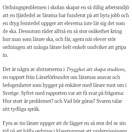
O
rdningsproblemen i skolan skapar en så dålig arbetsmiljö
att en fjärdedel av lärarna har funderat på att byta jobb och
en dryg femtedel uppger att eleverna inte lär sig det som
de ska. Dessutom råder alltså en så stor osäkerhet kring
hur man som lärare ska, och får, agera när elever stör
ordningen att många lärare helt enkelt undviker att gripa
in.
Det är några av slutsatserna i
Trygghet att skapa studiero
,
en rapport från Lärarförbundet om lärarnas ansvar och
befogenheter som bygger på enkäter med lärare runt om i
Sverige. Syftet med rapporten var att få svar på frågorna:
Hur stort är problemet? och Vad bör göras? Svaren talar
sitt tydliga språk.
Fyra av tio lärare uppger att de lägger en så stor del av sin
tid på att hålla ordning i klassrummet att undervisningen