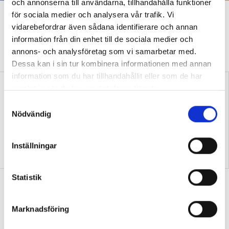
och annonserna till användarna, tillhandahålla funktioner
”Att ställa krav är inte elakt”
för sociala medier och analysera vår trafik. Vi
vidarebefordrar även sådana identifierare och annan
DEBATT
”Att ställa krav är inte elakt. Att vara schysst är inte alltid
information från din enhet till de sociala medier och
snällt. Många gånger är det bara ett svek”, skriver Ulrica Björkblom
annons- och analysföretag som vi samarbetar med.
Agah om stöket i klassrummen.
Dessa kan i sin tur kombinera informationen med annan
information som du har tillhandahållit eller som de har
samlat in när du har använt deras tjänster.
S
Nödvändig
a
m
t
Inställningar
Replik: ”Vi vet hur man
Nya skolan: ”Lärarhjärtat
y
skapar effektiv inlärning”
hoppas på bättre villkor"
c
k
Statistik
Test: Hur klarar du ditt första år som
e
ny lärare?
s
Marknadsföring
QUIZ
v
15 verklighetsnära situationer – från att
hitta ditt första jobb till skolavslutningen.
a