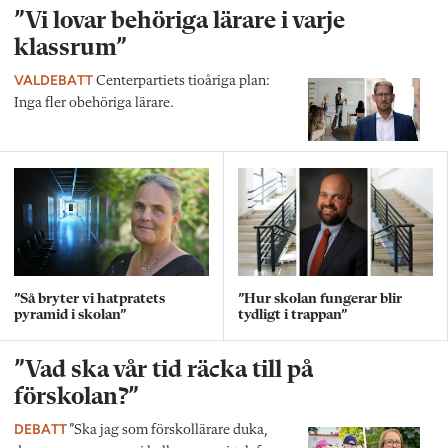
”Vi lovar behöriga lärare i varje
klassrum”
VALDEBATT
Centerpartiets tioåriga plan:
Inga fler obehöriga lärare.
”Så bryter vi hatpratets
”Hur skolan fungerar blir
pyramid i skolan”
tydligt i trappan”
”Vad ska vår tid räcka till på
förskolan?”
DEBATT
”Ska jag som förskollärare duka,