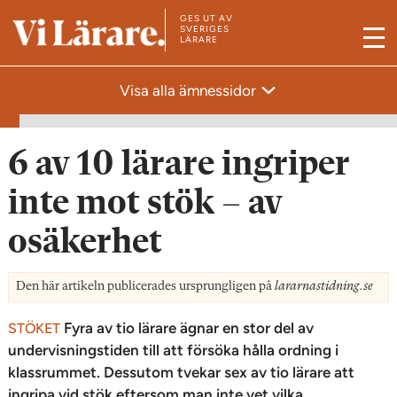
GES UT AV
T
SVERIGES
LÄRARE
M
i
e
l
Visa alla ämnessidor
n
l
y
s
t
6 av 10 lärare ingriper
a
inte mot stök – av
r
t
osäkerhet
s
i
Den här artikeln publicerades ursprungligen på
lararnastidning.se
d
a
Fyra av tio lärare ägnar en stor del av
STÖKET
undervisningstiden till att försöka hålla ordning i
n
klassrummet. Dessutom tvekar sex av tio lärare att
ingripa vid stök eftersom man inte vet vilka