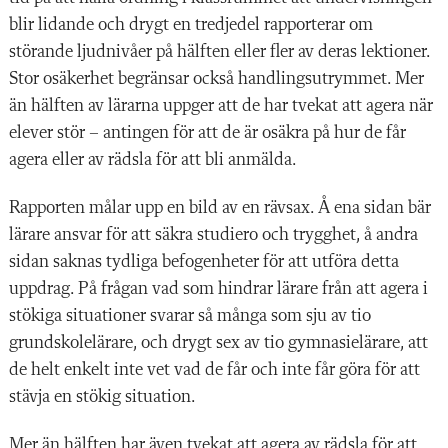
blir lidande och drygt en tredjedel rapporterar om
störande ljudnivåer på hälften eller fler av deras lektioner.
Stor osäkerhet begränsar också handlingsutrymmet. Mer
än hälften av lärarna uppger att de har tvekat att agera när
elever stör – antingen för att de är osäkra på hur de får
agera eller av rädsla för att bli anmälda.
Rapporten målar upp en bild av en rävsax. Å ena sidan bär
lärare ansvar för att säkra studiero och trygghet, å andra
sidan saknas tydliga befogenheter för att utföra detta
uppdrag. På frågan vad som hindrar lärare från att agera i
stökiga situationer svarar så många som sju av tio
grundskolelärare, och drygt sex av tio gymnasielärare, att
de helt enkelt inte vet vad de får och inte får göra för att
stävja en stökig situation.
Mer än hälften har även tvekat att agera av rädsla för att