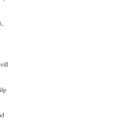
t,
vill
älp
öd