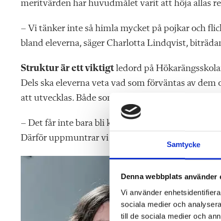
meritvärden har huvudmålet varit att höja allas re
– Vi tänker inte så himla mycket på pojkar och fli
bland eleverna, säger Charlotta Lindqvist, biträda
Struktur är ett viktigt
ledord på Hökarängsskolan.
Dels ska eleverna veta vad som förväntas av dem o
att utvecklas. Både som elev och som människor.
– Det får inte bara bli korvstoppning, det handlar 
Därför uppmuntrar vi till eget tänkande och kreat
Samtycke
Denna webbplats använder 
Vi använder enhetsidentifierar
sociala medier och analysera 
till de sociala medier och a