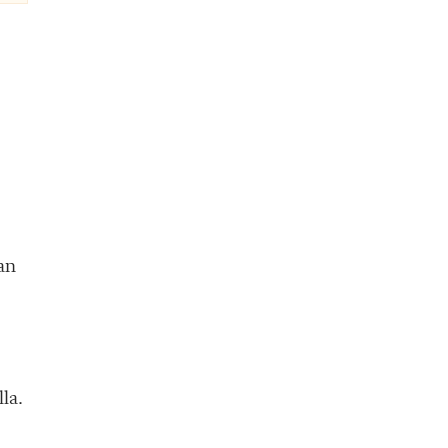
an
la.