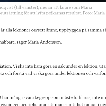
qvist (till vänster), menar att lärare som Maria
utsättning för att lyfta pojkarnas resultat. Foto: Maria
 är alla lektioner oavsett ämne, uppbyggda på samma sä
nabbare, säger Maria Andersson.
ation. Vi ska inte bara göra en sak under en lektion, ut
ta och förstå vad vi ska göra under lektionen och varför
O har många svåra begrepp som måste förklaras, inte m
rvisningen begriplig utan att man samtidigt tappar i niv