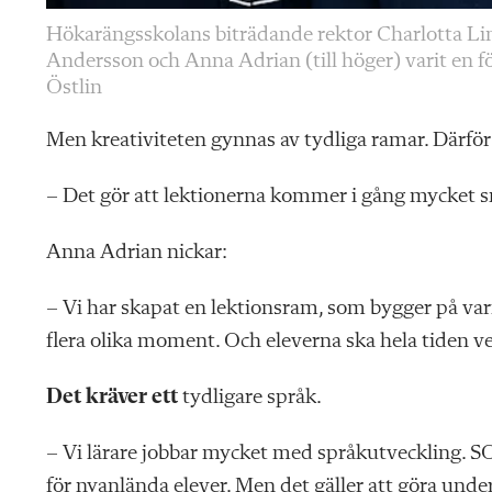
Hökarängsskolans biträdande rektor Charlotta Lind
Andersson och Anna Adrian (till höger) varit en för
Östlin
Men kreativiteten gynnas av tydliga ramar. Därför
– Det gör att lektionerna kommer i gång mycket s
Anna Adrian nickar:
– Vi har skapat en lektionsram, som bygger på vari
flera olika moment. Och eleverna ska hela tiden ve
Det kräver ett
tydligare språk.
– Vi lärare jobbar mycket med språkutveckling. S
för nyanlända elever. Men det gäller att göra unde