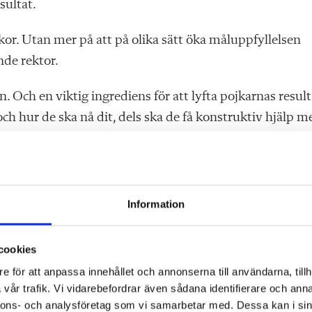
sultat.
ckor. Utan mer på att på olika sätt öka måluppfyllelsen
nde rektor.
 Och en viktig ingrediens för att lyfta pojkarnas result
ch hur de ska nå dit, dels ska de få konstruktiv hjälp m
också om en personlig ­utveckling under tre viktiga tonå
ivitet, säger Maria Andersson, musiklärare.
Information
cookies
e för att anpassa innehållet och annonserna till användarna, tillh
vår trafik. Vi vidarebefordrar även sådana identifierare och anna
nnons- och analysföretag som vi samarbetar med. Dessa kan i sin