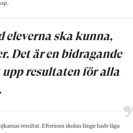
kap.
ad eleverna ska kunna,
er. Det är en bidragande
t upp resultaten för alla
.
ojkarnas resultat. Eftersom skolan länge hade låga