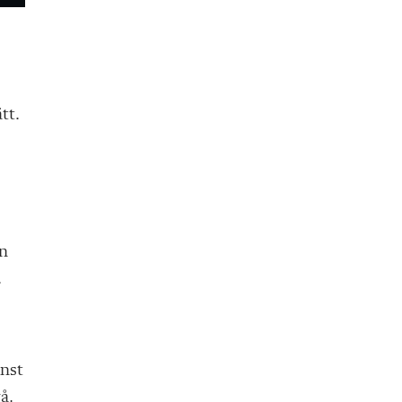
tt.
an
.
inst
å,