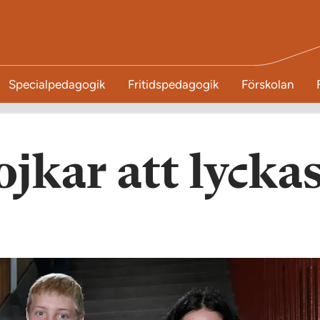
Specialpedagogik
Fritidspedagogik
Förskolan
ojkar att lycka