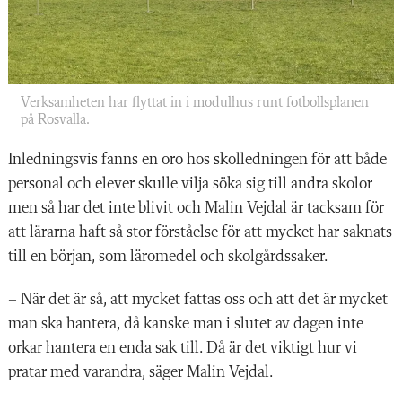
Verksamheten har flyttat in i modulhus runt fotbollsplanen
på Rosvalla.
Inledningsvis fanns en oro hos skolledningen för att både
personal och elever skulle vilja söka sig till andra skolor
men så har det inte blivit och Malin Vejdal är tacksam för
att lärarna haft så stor förståelse för att mycket har saknats
till en början, som läromedel och skolgårdssaker.
– När det är så, att mycket fattas oss och att det är mycket
man ska hantera, då kanske man i slutet av dagen inte
orkar hantera en enda sak till. Då är det viktigt hur vi
pratar med varandra, säger Malin Vejdal.