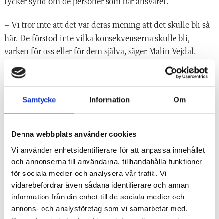
tycker synd om de personer som bär ansvaret.
– Vi tror inte att det var deras mening att det skulle bli så
här. De förstod inte vilka konsekvenserna skulle bli,
varken för oss eller för dem själva, säger Malin Vejdal.
– Kanske kan det vara ett avskräckande exempel, att man
ser att det faktiskt kan gå fel. Det är klart att det är tråkigt
Samtycke
Information
Om
att det finns folk som gör sånt här medvetet. Sen är det
förstås skönt att ingen skadades. Det hade kunnat bli så
mycket värre, konstaterar Johan Skeppstedt.
Denna webbplats använder cookies
Vi använder enhetsidentifierare för att anpassa innehållet
och annonserna till användarna, tillhandahålla funktioner
Polisutredningen
för sociala medier och analysera vår trafik. Vi
vidarebefordrar även sådana identifierare och annan
Två tonåringar är misstänkta för att ha anlagt branden som förstörde
Vittra Kungshagen. Enligt uppgift har de ingen koppling till skolan.
information från din enhet till de sociala medier och
annons- och analysföretag som vi samarbetar med.