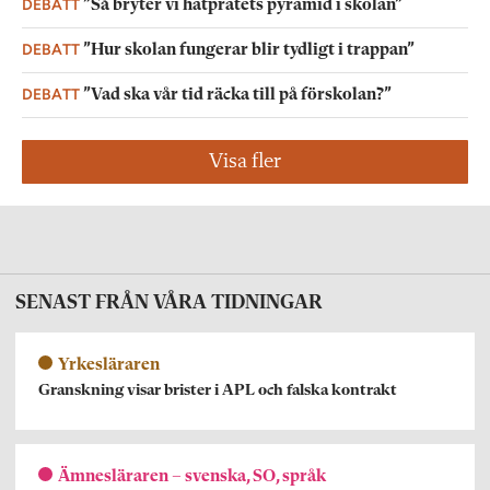
DEBATT
”Så bryter vi hatpratets pyramid i skolan”
DEBATT
”Hur skolan fungerar blir tydligt i trappan”
DEBATT
”Vad ska vår tid räcka till på förskolan?”
Visa fler
SENAST FRÅN VÅRA TIDNINGAR
Yrkesläraren
Granskning visar brister i APL och falska kontrakt
Ämnesläraren – svenska, SO, språk