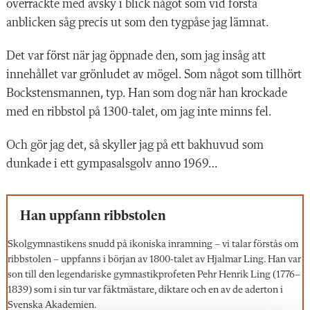
överräckte med avsky i blick något som vid första
anblicken såg precis ut som den tygpåse jag lämnat.
Det var först när jag öppnade den, som jag insåg att
innehållet var grönludet av mögel. Som något som tillhört
Bockstensmannen, typ. Han som dog när han krockade
med en ribbstol på 1300-talet, om jag inte minns fel.
Och gör jag det, så skyller jag på ett bakhuvud som
dunkade i ett gympasalsgolv anno 1969…
Han uppfann ribbstolen
Skolgymnastikens snudd på ikoniska inramning – vi talar förstås om
ribbstolen – uppfanns i början av 1800-talet av Hjalmar Ling. Han var
son till den legendariske gymnastikprofeten Pehr Henrik Ling (1776–
1839) som i sin tur var fäktmästare, diktare och en av de aderton i
Svenska Akademien.