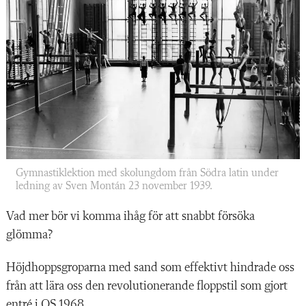
Gymnastiklektion med skolungdom från Södra latin under
ledning av Sven Montán 23 november 1939.
Vad mer bör vi komma ihåg för att snabbt försöka
glömma?
Höjdhoppsgroparna med sand som effektivt hindrade oss
från att lära oss den revolutionerande floppstil som gjort
entré i OS 1968.