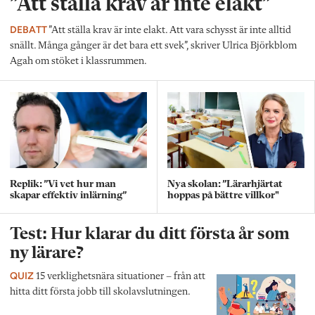
”Att ställa krav är inte elakt”
DEBATT
”Att ställa krav är inte elakt. Att vara schysst är inte alltid
snällt. Många gånger är det bara ett svek”, skriver Ulrica Björkblom
Agah om stöket i klassrummen.
Replik: ”Vi vet hur man
Nya skolan: ”Lärarhjärtat
skapar effektiv inlärning”
hoppas på bättre villkor"
Test: Hur klarar du ditt första år som
ny lärare?
QUIZ
15 verklighetsnära situationer – från att
hitta ditt första jobb till skolavslutningen.