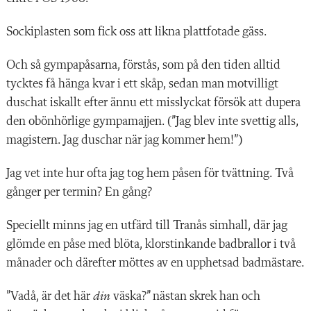
Sockiplasten som fick oss att likna plattfotade gäss.
Och så gympapåsarna, förstås, som på den tiden alltid
tycktes få hänga kvar i ett skåp, sedan man motvilligt
duschat iskallt efter ännu ett misslyckat försök att dupera
den obönhörlige gympamajjen. (”Jag blev inte svettig alls,
magistern. Jag duschar när jag kommer hem!”)
Jag vet inte hur ofta jag tog hem påsen för tvättning. Två
gånger per termin? En gång?
Speciellt minns jag en utfärd till Tranås simhall, där jag
glömde en påse med blöta, klorstinkande badbrallor i två
månader och därefter möttes av en upphetsad badmästare.
”Vadå, är det här
din
väska?” nästan skrek han och