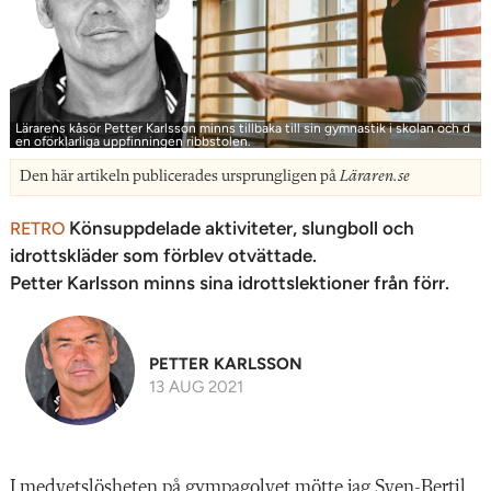
Lärarens kåsör Petter Karlsson minns tillbaka till sin gymnastik i skolan och d
en oförklarliga uppfinningen ribbstolen.
Den här artikeln publicerades ursprungligen på
Läraren.se
Könsuppdelade aktiviteter, slungboll och
RETRO
idrotts­kläder som förblev otvättade.
Petter Karlsson minns sina idrottslektioner från förr.
PETTER KARLSSON
13 AUG 2021
I medvetslösheten på gympagolvet mötte jag Sven-Bertil