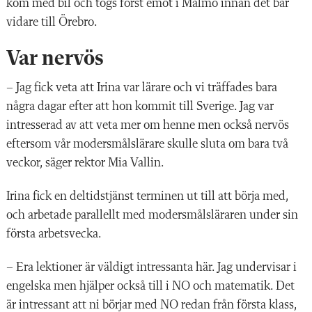
kom med bil och togs först emot i Malmö innan det bar
vidare till Örebro.
Var nervös
– Jag fick veta att Irina var lärare och vi träffades bara
några dagar efter att hon kommit till Sverige. Jag var
intresserad av att veta mer om henne men också nervös
eftersom vår modersmålslärare skulle sluta om bara två
veckor, säger rektor Mia Vallin.
Irina fick en deltidstjänst terminen ut till att börja med,
och arbetade parallellt med modersmålsläraren under sin
första arbetsvecka.
– Era lektioner är väldigt intressanta här. Jag undervisar i
engelska men hjälper också till i NO och matematik. Det
är intressant att ni börjar med NO redan från första klass,