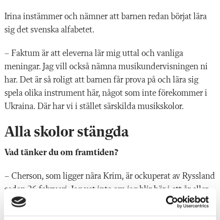
Irina instämmer och nämner att barnen redan börjat lära
sig det svenska alfabetet.
­– Faktum är att eleverna lär mig uttal och vanliga
meningar. Jag vill också nämna musikundervisningen ni
har. Det är så roligt att barnen får prova på och lära sig
spela olika instrument här, något som inte förekommer i
Ukraina. Där har vi i stället särskilda musikskolor.
Alla skolor stängda
Vad tänker du om framtiden?
– Cherson, som ligger nära Krim, är ockuperat av Ryssland
sedan 26 februari. Jag vet inte om jag blir här i ett år eller
två, eller... Alla skolor och universitet i Cherson är stängda
nu. Det pågår en del undervisning på distans men man