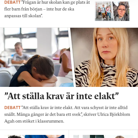
DEBATT
”Frågan är hur skolan kan ge plats åt
fler barn från början – inte hur de ska
anpassas till skolan”.
”Att ställa krav är inte elakt”
DEBATT
”Att ställa krav är inte elakt. Att vara schysst är inte alltid
snällt. Många gånger är det bara ett svek”, skriver Ulrica Björkblom
Agah om stöket i klassrummen.