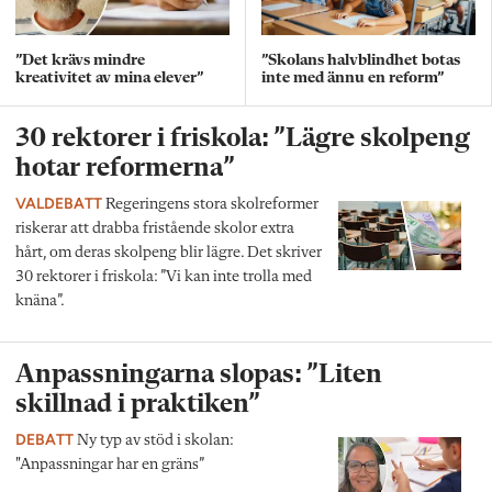
”Det krävs mindre
”Skolans halvblindhet botas
kreativitet av mina elever”
inte med ännu en reform”
30 rektorer i friskola: ”Lägre skolpeng
hotar reformerna”
VALDEBATT
Regeringens stora skolreformer
riskerar att drabba fristående skolor extra
hårt, om deras skolpeng blir lägre. Det skriver
30 rektorer i friskola: ”Vi kan inte trolla med
knäna”.
Anpassningarna slopas: ”Liten
skillnad i praktiken”
DEBATT
Ny typ av stöd i skolan:
"Anpassningar har en gräns”