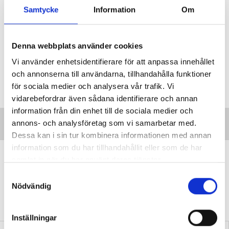
har inte så många lektioner, och en del har inte internet
Samtycke
Information
Om
hemma. Man vet inte alls hur det kommer bli men jag
hoppas kunna återvända till Ukraina en dag.
Denna webbplats använder cookies
Vi använder enhetsidentifierare för att anpassa innehållet
Taggar:
och annonserna till användarna, tillhandahålla funktioner
I skolan
för sociala medier och analysera vår trafik. Vi
vidarebefordrar även sådana identifierare och annan
information från din enhet till de sociala medier och
annons- och analysföretag som vi samarbetar med.
Dessa kan i sin tur kombinera informationen med annan
information som du har tillhandahållit eller som de har
”Vi lovar behöriga lärare i varje
samlat in när du har använt deras tjänster.
klassrum”
S
VALDEBATT
Nödvändig
Centerpartiets tioåriga plan:
a
Inga fler obehöriga lärare.
m
t
Inställningar
y