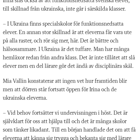
Irina slås också av att funktionsnedsatta svenska elever,
till skillnad från ukrainska, inte går i särskilda klasser.
– I Ukraina finns specialskolor för funktionsnedsatta
elever. En annan stor skillnad är att eleverna får vara ute
på alla raster, och rör sig mer, här. Det är bättre och
hälsosammare. I Ukraina är det tuffare. Man har många
hemläxor redan från andra klass. Det är inte tillåtet att slå
elever men en del lärare gör det ändå av disciplinära skäl.
Mia Vallin konstaterar att ingen vet hur framtiden blir
men att dörren står fortsatt öppen för Irina och de
ukrainska eleverna.
– Vid behov fortsätter vi undervisningen i höst. Det är
självklart för oss att hjälpa till och det är många skolor
som tänker likadant. Till en början handlade det om att få
eleverna att känna sig trygga och bekanta sig med lärare