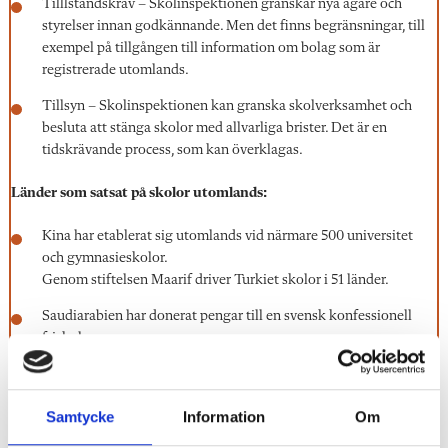
Tilllståndskrav – Skolinspektionen granskar nya ägare och
styrelser innan godkännande. Men det finns begränsningar, till
exempel på tillgången till information om bolag som är
registrerade utomlands.
Tillsyn – Skolinspektionen kan granska skolverksamhet och
besluta att stänga skolor med allvarliga brister. Det är en
tidskrävande process, som kan överklagas.
Länder som satsat på skolor utomlands:
Kina har etablerat sig utomlands vid närmare 500 universitet
och gymnasieskolor.
Genom stiftelsen Maarif driver Turkiet skolor i 51 länder.
Saudiarabien har donerat pengar till en svensk konfessionell
friskola.
Källa:
FOI:s rapport
”Utländska investeringar och ägande i svensk
grund- och gymnasieskola”.
Samtycke
Information
Om