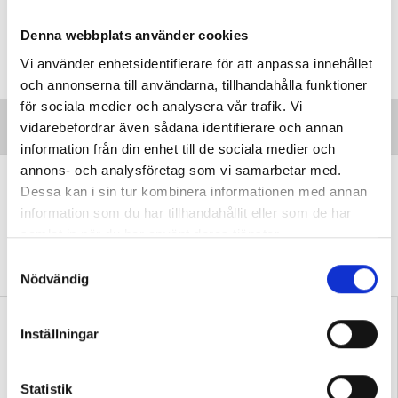
Denna webbplats använder cookies
Taggar:
Friskolor
Vi använder enhetsidentifierare för att anpassa innehållet
och annonserna till användarna, tillhandahålla funktioner
för sociala medier och analysera vår trafik. Vi
vidarebefordrar även sådana identifierare och annan
information från din enhet till de sociala medier och
annons- och analysföretag som vi samarbetar med.
”Vi lovar behöriga lärare i varje
Dessa kan i sin tur kombinera informationen med annan
klassrum”
information som du har tillhandahållit eller som de har
VALDEBATT
samlat in när du har använt deras tjänster.
Centerpartiets tioåriga plan:
Inga fler obehöriga lärare.
S
Nödvändig
a
m
t
Inställningar
y
c
k
Statistik