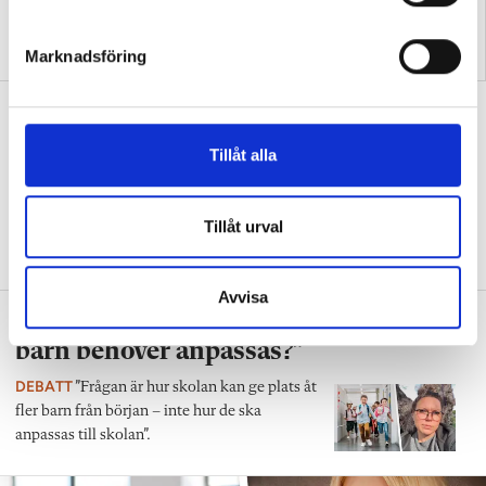
e
”Så bryter vi hatpratets
”Hur skolan fungerar blir
s
pyramid i skolan”
tydligt i trappan”
Marknadsföring
v
a
”Vad ska vår tid räcka till på
l
förskolan?”
Tillåt alla
DEBATT
”Ska jag som förskollärare duka,
damma, snygga upp i hallen, svara i telefon
Tillåt urval
eller ska jag vara närvarande tillsammans
med barnen?”
Avvisa
”Vad säger det om skolan när allt fler
barn behöver anpassas?”
DEBATT
”Frågan är hur skolan kan ge plats åt
fler barn från början – inte hur de ska
anpassas till skolan”.