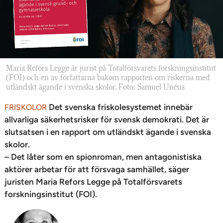
Maria Refors Legge är jurist på Totalförsvarets forskningsinstitut
(FOI) och en av författarna bakom rapporten om riskerna med
utländskt ägande i svenska skolor. Foto: Samuel Unéus
Det svenska friskolesystemet innebär
FRISKOLOR
allvarliga säkerhetsrisker för svensk demokrati. Det är
slutsatsen i en rapport om utländskt ägande i svenska
skolor.
– Det låter som en spionroman, men antagonistiska
aktörer arbetar för att försvaga samhället, säger
juristen Maria Refors Legge på Totalförsvarets
forskningsinstitut (FOI).