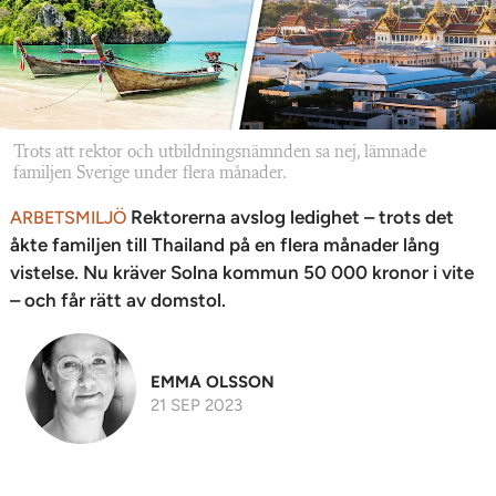
Trots att rektor och utbildningsnämnden sa nej, lämnade
familjen Sverige under flera månader.
Rektorerna avslog ledighet – trots det
ARBETSMILJÖ
åkte familjen till Thailand på en flera månader lång
vistelse. Nu kräver Solna kommun 50 000 kronor i vite
– och får rätt av domstol.
EMMA OLSSON
21 SEP 2023