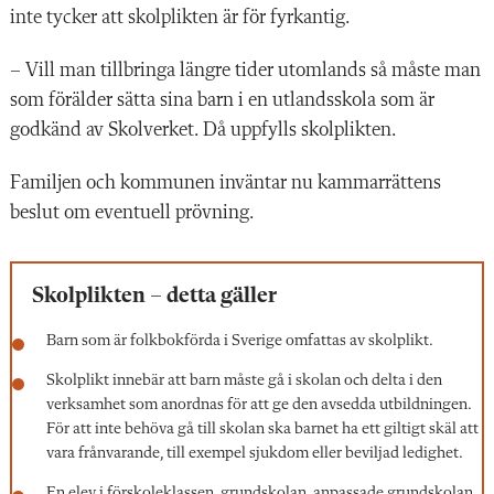
inte tycker att skolplikten är för fyrkantig.
– Vill man tillbringa längre tider utomlands så måste man
som förälder sätta sina barn i en utlandsskola som är
godkänd av Skolverket. Då uppfylls skolplikten.
Familjen och kommunen inväntar nu kammarrättens
beslut om eventuell prövning.
Skolplikten – detta gäller
Barn som är folkbokförda i Sverige omfattas av skolplikt.
Skolplikt innebär att barn måste gå i skolan och delta i den
verksamhet som anordnas för att ge den avsedda utbildningen.
För att inte behöva gå till skolan ska barnet ha ett giltigt skäl att
vara frånvarande, till exempel sjukdom eller beviljad ledighet.
En elev i förskoleklassen, grundskolan, anpassade grundskolan,