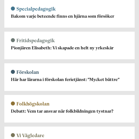
Specialpedagogik
Bakom varje beteende finns en hjärna som försöker
Fritidspedagogik
Pionjären Elisabeth: Vi skapade en helt ny yrkeskår
Förskolan
Här har lärarna i förskolan ferietjänst: ”Mycket bättre”
Folkhögskolan
Debatt: Vem tar ansvar när folkbildningen tystnar?
Vi Vägledare