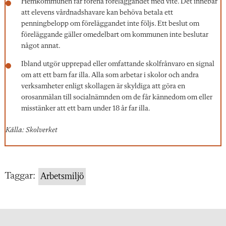
Hemkommunen får förena föreläggandet med vite. Det innebär
att elevens vårdnadshavare kan behöva betala ett
penningbelopp om föreläggandet inte följs. Ett beslut om
föreläggande gäller omedelbart om kommunen inte beslutar
något annat.
Ibland utgör upprepad eller omfattande skolfrånvaro en signal
om att ett barn far illa. Alla som arbetar i skolor och andra
verksamheter enligt skollagen är skyldiga att göra en
orosanmälan till socialnämnden om de får kännedom om eller
misstänker att ett barn under 18 år far illa.
Källa: Skolverket
Taggar:
Arbetsmiljö