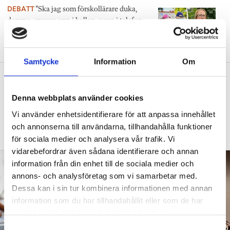
DEBATT
”Ska jag som förskollärare duka,
damma, snygga upp i hallen, svara i telefon
eller ska jag vara närvarande tillsammans
med barnen?”
Samtycke
Information
Om
”Vad säger det om skolan när allt fler
barn behöver anpassas?”
Denna webbplats använder cookies
DEBATT
”Frågan är hur skolan kan ge plats åt
Vi använder enhetsidentifierare för att anpassa innehållet
fler barn från början – inte hur de ska
och annonserna till användarna, tillhandahålla funktioner
anpassas till skolan”.
för sociala medier och analysera vår trafik. Vi
vidarebefordrar även sådana identifierare och annan
information från din enhet till de sociala medier och
annons- och analysföretag som vi samarbetar med.
Dessa kan i sin tur kombinera informationen med annan
information som du har tillhandahållit eller som de har
samlat in när du har använt deras tjänster.
S