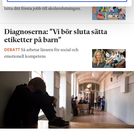
QUIZ
15 verklighetsnära situationer – från att
hitta ditt första jobb till skolavslutningen.
Diagnoserna: ”Vi bör sluta sätta
etiketter på barn”
DEBATT
Så arbetar läraren för social och
emotionell kompetens