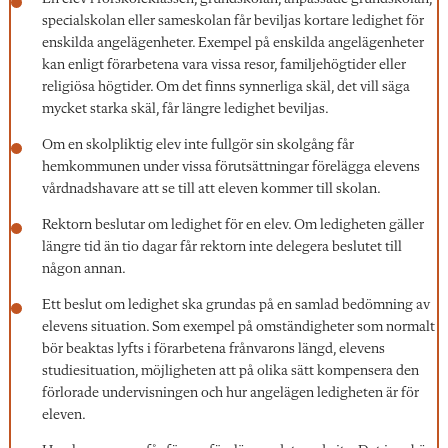
specialskolan eller sameskolan får beviljas kortare ledighet för
enskilda angelägenheter. Exempel på enskilda angelägenheter
kan enligt förarbetena vara vissa resor, familjehögtider eller
religiösa högtider. Om det finns synnerliga skäl, det vill säga
mycket starka skäl, får längre ledighet beviljas.
Om en skolpliktig elev inte fullgör sin skolgång får
hemkommunen under vissa förutsättningar förelägga elevens
vårdnadshavare att se till att eleven kommer till skolan.
Rektorn beslutar om ledighet för en elev. Om ledigheten gäller
längre tid än tio dagar får rektorn inte delegera beslutet till
någon annan.
Ett beslut om ledighet ska grundas på en samlad bedömning av
elevens situation. Som exempel på omständigheter som normalt
bör beaktas lyfts i förarbetena frånvarons längd, elevens
studiesituation, möjligheten att på olika sätt kompensera den
förlorade undervisningen och hur angelägen ledigheten är för
eleven.