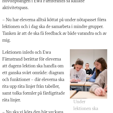
huvudpoängen i Ewa Färnstrands så kallade
aktivitetspass.
– Nu har eleverna alltså köttat på under nötapasset förra
lektionen och i dag ska de
samarbeta i mindre grupper.
Tanken är att de ska få feedback av både varandra och av
mig.
Lektionen inleds
och Ewa
Färnstrand berättar för eleverna
att dagens lektion ska handla om
ett ganska svårt område: diagram
och funktioner – där eleverna ska
rita upp räta linjer från tabeller,
samt tolka formler på färdigritade
räta linjer.
Under
lektionen ska
– Nu ska vi köra den här veckans