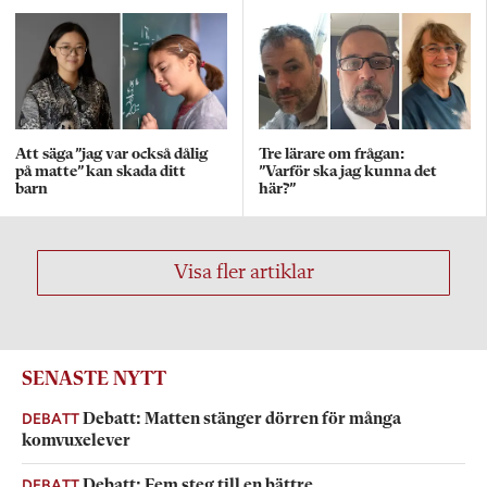
Att säga ”jag var också dålig
Tre lärare om frågan:
på matte” kan skada ditt
”Varför ska jag kunna det
barn
här?”
Visa fler artiklar
SENASTE NYTT
DEBATT
Debatt: Matten stänger dörren för många
komvuxelever
DEBATT
Debatt: Fem steg till en bättre