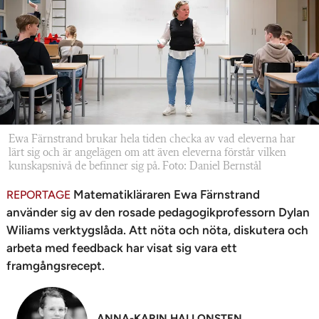
n
Ewa Färnstrand brukar hela tiden checka av vad eleverna har
lärt sig och är angelägen om att även eleverna förstår vilken
kunskapsnivå de befinner sig på. Foto: Daniel Bernstål
Matematikläraren Ewa Färnstrand
REPORTAGE
använder sig av den rosade pedagogikprofessorn Dylan
Wiliams verktygslåda. Att nöta och nöta, diskutera och
arbeta med feedback har visat sig vara ett
framgångsrecept.
ANNA-KARIN HALLONSTEN