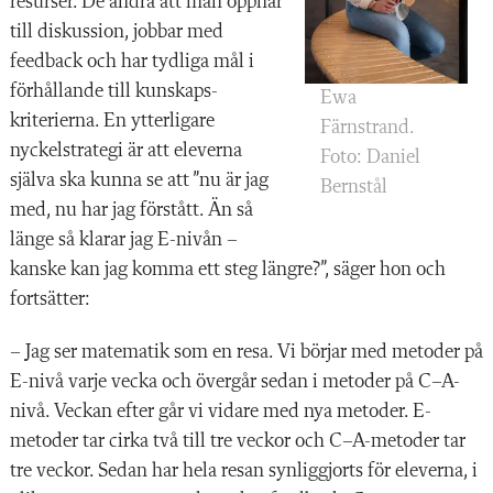
resurser. De andra att man öppnar
till diskussion, jobbar med
feedback och har tydliga mål i
förhållande till kunskaps­
Ewa
kriterierna. En yt
ter­ligare
Färnstrand.
nyckelstrategi är att eleverna
Foto: Daniel
själva ska kunna se att ”nu är jag
Bernstål
med, nu har jag förstått. Än så
länge så klarar jag E-nivån –
kanske kan jag komma ett steg längre?”, säger hon och
fortsätter:
– Jag ser matematik som en resa. Vi börjar med metoder på
E-nivå varje vecka och övergår sedan i metoder på C–A-
nivå. Veckan efter går vi vidare med nya metoder. E-
metoder tar cirka två till tre veckor och C–A-metoder tar
tre veckor. Sedan har hela resan synliggjorts för eleverna, i