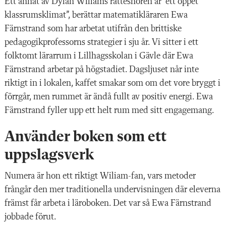
Ett annat av Dylan Wiliams rättesnören är ”ett öppet
klassrumsklimat”, berättar matematikläraren Ewa
Färnstrand som har arbetat utifrån den brittiske
pedagogikprofessorns strategier i sju år. Vi sitter i ett
folktomt lärarrum i Lillhagsskolan i Gävle där Ewa
Färnstrand arbetar på högstadiet. Dagsljuset når inte
riktigt in i lokalen, kaffet smakar som om det vore bryggt i
förrgår, men rummet är ändå fullt av positiv energi. Ewa
Färnstrand fyller upp ett helt rum med sitt engagemang.
Använder boken som ett
uppslagsverk
Numera är hon
ett riktigt Wiliam-fan, vars metoder
frångår den mer traditionella undervisningen där eleverna
främst får arbeta i läroboken. Det var så Ewa Färnstrand
jobbade förut.