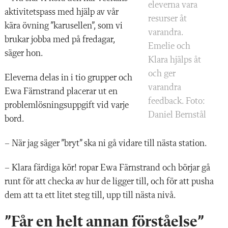
eleverna vara
aktivitetspass med hjälp av vår
resurser åt
kära övning ”karusellen”, som vi
varandra.
brukar jobba med på fredagar,
Emelie och
säger hon.
Klara hjälps åt
och ger
Eleverna delas in i tio grupper och
varandra
Ewa Färnstrand placerar ut en
feedback. Foto:
problemlösningsuppgift vid varje
Daniel Bernstål
bord.
– När jag säger ”bryt” ska ni gå vidare till nästa station.
– Klara färdiga kör! ropar Ewa Färnstrand och börjar gå
runt för att checka av hur de ligger till, och för att pusha
dem att ta ett litet steg till, upp till nästa nivå.
”Får en helt annan förståelse”