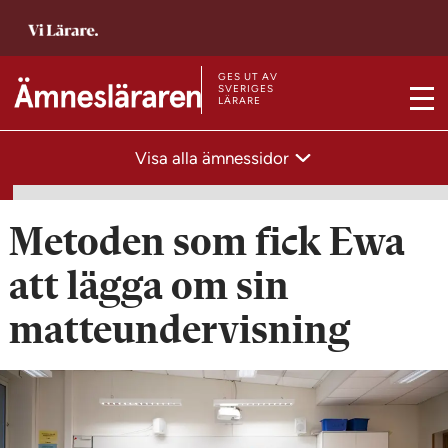
T
i
l
GES UT AV
T
SVERIGES
LÄRARE
l
M
i
s
e
l
Visa alla ämnessidor
t
n
l
a
y
s
r
t
Metoden som fick Ewa
t
a
s
att lägga om sin
r
i
t
matteundervisning
d
s
a
i
n
d
a