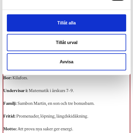
utvecklas genom att hjälpa varandra.
a
l
Källa:
Dylan Wiliam och Siobhán Leahy. ”Handbok i formativ
Tillåt alla
bedömning – strategier och praktiska tekniker”.
Tillåt urval
Ewa Färnstrand
Avvisa
Ålder:
47 år.
Bor:
Kilafors.
Undervisar i:
Matematik i årskurs 7–9.
Familj:
Sambon Martin, en son och tre bonusbarn.
Fritid:
Promenader, löpning, längdskidåkning.
Motto:
Att prova nya saker ger energi.