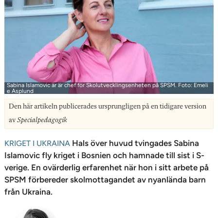
n
Sabina Islamovic är är chef för Skolutvecklingsenheten på SPSM. Foto: Emeli
e Asplund
Den här artikeln publicerades ursprungligen på en tidigare version
av
Specialpedagogik
Hals över huvud tvingades Sabina
KRIGET I UKRAINA
Islamovic fly ­kriget i Bosnien och hamnade till sist i S­
verige. En ovärderlig erfarenhet när hon i sitt arbete på
SPSM förbereder skolmottagandet av nyanlända barn
från Ukraina.