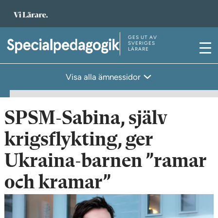
T
i
l
GES UT AV
T
SVERIGES
LÄRARE
l
M
i
s
e
l
Visa alla ämnessidor
t
n
l
a
y
s
r
t
SPSM-Sabina, själv
t
a
s
krigsflykting, ger
r
i
t
Ukraina-barnen ”ramar
d
s
a
och kramar”
i
n
d
a