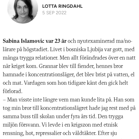
LOTTA RINGDAHL
5 SEP 2022
Sabina Islamovic var 23 år
och nyutexaminerad ma/no-
lärare på högstadiet. Livet i bosniska Ljubija var gott, med
många trygga relationer. Men allt förändrades över en natt
när kriget kom. Grannar blev till fiender, hennes bror
hamnade i koncentrationsläger, det blev brist på vatten, el
och mat. Vardagen som hon tidigare känt den gick helt
förlorad.
– Man visste inte längre vem man kunde lita på. Han som
tog min bror till koncentrationslägret hade jag rest med på
samma buss till skolan under fyra års tid. Den trygga
miljön försvann. Vi levde i en krigszon med etnisk
rensning, hot, repressalier och våldtäkter. Efter sju