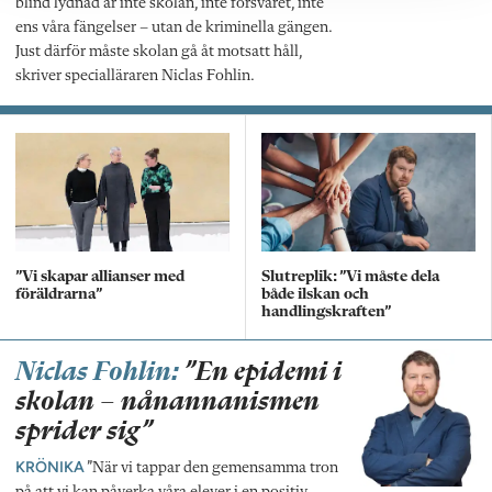
blind lydnad är inte skolan, inte försvaret, inte
ens våra fängelser – utan de kriminella gängen.
Just därför måste skolan gå åt motsatt håll,
skriver specialläraren Niclas Fohlin.
”Vi skapar allianser med
Slutreplik: ”Vi måste dela
föräldrarna”
både ilskan och
handlingskraften”
Niclas Fohlin:
”En epidemi i
skolan – nånannanismen
sprider sig”
KRÖNIKA
”När vi tappar den gemensamma tron