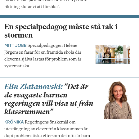
på att vi kan påverka våra elever i en positiv
riktning slutar vi att försöka”.
En specialpedagog måste stå rak i
stormen
MITT JOBB
Specialpedagogen Heléne
Jörgensen fasar för en framtida skola där
eleverna själva lastas för problem som är
systematiska.
Elin Zlatanovski:
”Det är
de svagaste barnen
regeringen vill visa ut från
klassrummen”
KRÖNIKA
Regeringens önskemål om
utestängning av elever från klassrummen är
dupt problematiska eftersom det ofta är barn