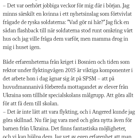
– Det var oerhört jobbiga veckor för mig där i början. Jag
minns särskilt en kvinna i ett nyhetsinslag som förtvivlat
frågade de ryska soldaterna: ”Vad gör ni här?” Jag fick en
sådan flashback till när soldaterna stod runt omkring vårt
hus och jag ville fråga dem varför, men mamma drog in
mig i huset igen.
Både erfarenheterna från kriget i Bosnien och tiden som
rektor under flyktingvågen 2015 är viktiga komponenter i
det arbete hon i dag ägnar sig åt på SPSM – att på
huvudmannanivå förbereda mottagandet av elever från
Ukraina som tillhör specialskolans målgrupp. Att göra allt
för att få dem till skolan.
– Det är inte lätt att vara flykting, och i Angered kunde jag
göra skillnad. Nu får jag vara med och göra nytta även för
barnen från Ukraina. Det finns fantastiska möjligheter,
och vi kan hjälpa dem. Jag vet av egen erfarenhet att man