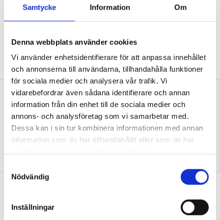
Samtycke
Information
Om
skadlig genväg
STUDIERO
Alla vill ha lugn och studiero i
klassrummet. Men forskaren Martin
Denna webbplats använder cookies
Holmgren varnar för riskerna med det nya
Vi använder enhetsidentifierare för att anpassa innehållet
mobilförbudet.
och annonserna till användarna, tillhandahålla funktioner
för sociala medier och analysera vår trafik. Vi
vidarebefordrar även sådana identifierare och annan
information från din enhet till de sociala medier och
annons- och analysföretag som vi samarbetar med.
Dessa kan i sin tur kombinera informationen med annan
information som du har tillhandahållit eller som de har
samlat in när du har använt deras tjänster.
Här är det stora felet med
Konflikthantering är
skolan och npf-diagnoser
nyckeln till allt
S
Nödvändig
a
”Vi behöver fler specialpedagoger som
m
forskar”
t
Inställningar
y
MITT JOBB
Att utbildning kan leda långt är