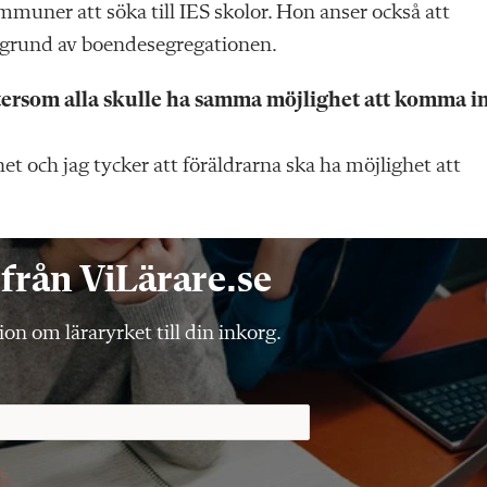
muner att söka till IES skolor. Hon anser också att
å grund av boendesegregationen.
eftersom alla skulle ha samma möjlighet att komma i
het och jag tycker att föräldrarna ska ha möjlighet att
från ViLärare.se
on om läraryrket till din inkorg.