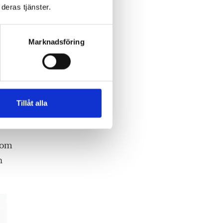
ret
deras tjänster.
t
Marknadsföring
 en
ev
Tillåt alla
h om
n