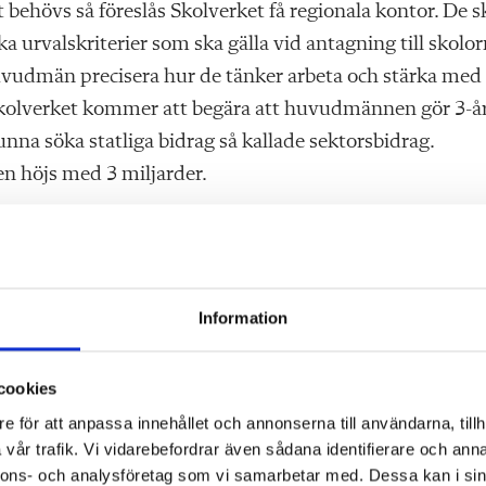
 behövs så föreslås Skolverket få regionala kontor. De sk
rvalskriterier som ska gälla vid antagning till skolor
vudmän precisera hur de tänker arbeta och stärka med
Skolverket kommer att begära att huvudmännen gör 3-å
unna söka statliga bidrag så kallade sektorsbidrag.
en höjs med 3 miljarder.
 inte längre kunna ha köer till sina skolor och man kan
en gått i en förskola som ”tillhör” eller ingått samarbete
la sina barn i kö som nyfödd till en skola utan alla lediga
Information
från de urval som Skolverket godkänt. Utredare föreslår 
aserat urval, en kvot för att främja en allsidig social
skolenhet med högre kurser. Skolor kan också välja att t
cookies
 i de fall fler elever söker än skolan har plats för.
e för att anpassa innehållet och annonserna till användarna, tillh
vår trafik. Vi vidarebefordrar även sådana identifierare och anna
räkna bort de faktiska merkostnader som de har för d
nnons- och analysföretag som vi samarbetar med. Dessa kan i sin