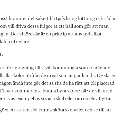
 visst kommer det säkert bli tjafs kring lottning och såd
om vill driva dessa frågor åt ett håll som gör att man
n. Det vi föreslår är en princip att använda lika
kilda utredare.
t:
ret för antagning till såväl kommunala som fristående
ill alla skolor utifrån de urval som är godkända. De ska g
någon ändå inte gör det så ska de ha rätt att bli placerad
lever kommer inte kunna byta skolor när de vill utan
öras av exempelvis sociala skäl eller om en elev flyttar.
ggöra ett staten ska kunna sköta skolvalet och se till att