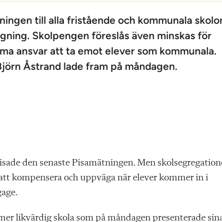
ningen till alla fristående och kommunala skolor
tagning. Skolpengen föreslås även minskas för
amma ansvar att ta emot elever som kommunala.
 Björn Åstrand lade fram på måndagen.
 visade den senaste Pisamätningen. Men skolsegregatio
på att kompensera och uppväga när elever kommer in i
gage.
 mer likvärdig skola som på måndagen presenterade sin