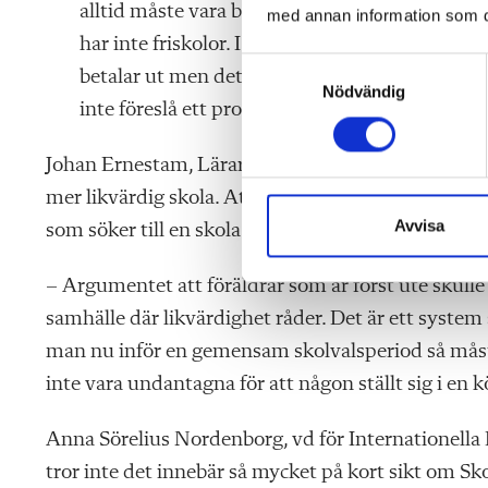
alltid måste vara beredda på att erbjuda en el
med annan information som du 
har inte friskolor. I snitt beräknas det ligg
S
betalar ut men det finns stora variationer båd
Nödvändig
a
inte föreslå ett procentuellt schablonbelopp u
m
t
Johan Ernestam, Lärarförbundets ekonomiska expert,
y
c
mer likvärdig skola. Att fristående skolor har haft 
k
Avvisa
som söker till en skola anser han vara ett exempe
e
s
– Argumentet att föräldrar som är först ute skulle pr
v
samhälle där likvärdighet råder. Det är ett syste
a
man nu inför en gemensam skolvalsperiod så måste s
l
inte vara undantagna för att någon ställt sig i en kö
Anna Sörelius Nordenborg, vd för Internationella 
tror inte det innebär så mycket på kort sikt om Sk