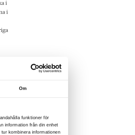
a i
na i
riga
Om
att
a in
andahålla funktioner för
n information från din enhet
e
 tur kombinera informationen