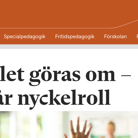
Specialpedagogik
Fritidspedagogik
Förskolan
let göras om –
r nyckelroll