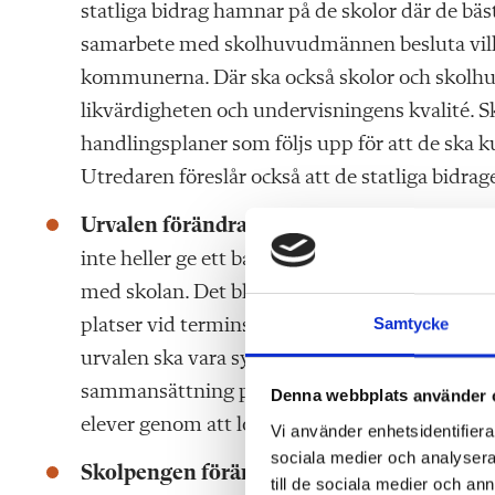
statliga bidrag hamnar på de skolor där de bäst
samarbete med skolhuvudmännen besluta vilka u
kommunerna. Där ska också skolor och skolhu
likvärdigheten och undervisningens kvalité. 
handlingsplaner som följs upp för att de ska k
Utredaren föreslår också att de statliga bidrag
Urvalen förändras
. Fristående skolor kommer
inte heller ge ett barn förtur till en skola om d
med skolan. Det blir alltså inte möjligt att stäl
Samtycke
platser vid terminsstart är öppna att söka uti
urvalen ska vara syskonförtur, ett geografiskt b
sammansättning på skolan, eller förtur till en 
Denna webbplats använder 
elever genom att lotta in dem antingen helt eller
Vi använder enhetsidentifierar
sociala medier och analysera 
Skolpengen förändras
. Kommuner ska kunna 
till de sociala medier och a