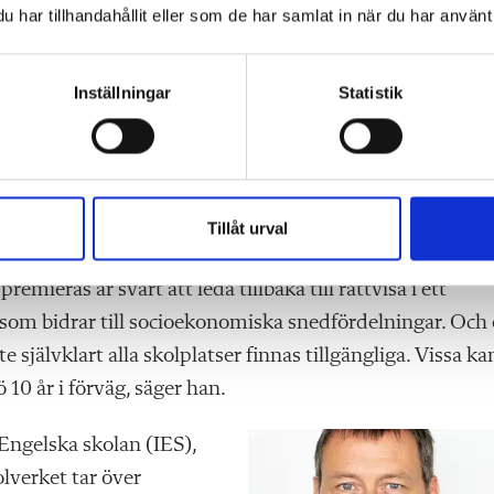
ev i kommunen en plats i en närbelägen skola. Det ansva
har tillhandahållit eller som de har samlat in när du har använt 
a kring 8-10 procent av det grundbelopp som kommunerna
e över tid och mellan kommuner så utredaren har valt at
Inställningar
Statistik
tan att det får räknas fram i varje kommun.
 ser att flera av förslagen har en god potential att ge
möjligheter att ha kötid som urval för att ta in en skolel
Tillåt urval
l på de skevheter som finns i antagningssystemet.
emieras är svårt att leda tillbaka till rättvisa i ett
m som bidrar till socioekonomiska snedfördelningar. Oc
jälvklart alla skolplatser finnas tillgängliga. Vissa ka
 10 år i förväg, säger han.
Engelska skolan (IES),
olverket tar över