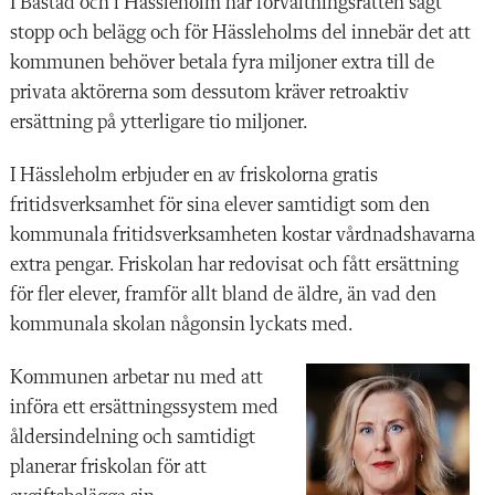
I Båstad och i Hässleholm har förvaltningsrätten sagt
stopp och belägg och för Hässleholms del innebär det att
kommunen behöver betala fyra miljoner extra till de
privata aktörerna som dessutom kräver retroaktiv
ersättning på ytterligare tio miljoner.
I Hässleholm erbjuder en av friskolorna gratis
fritidsverksamhet för sina elever samtidigt som den
kommunala fritidsverksamheten kostar vårdnadshavarna
extra pengar. Friskolan har redovisat och fått ersättning
för fler elever, framför allt bland de äldre, än vad den
kommunala skolan någonsin lyckats med.
Kommunen arbetar nu med att
införa ett ersättningssystem med
åldersindelning och samtidigt
planerar friskolan för att