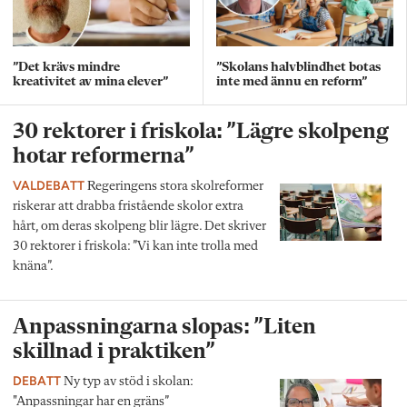
”Det krävs mindre
”Skolans halvblindhet botas
kreativitet av mina elever”
inte med ännu en reform”
30 rektorer i friskola: ”Lägre skolpeng
hotar reformerna”
VALDEBATT
Regeringens stora skolreformer
riskerar att drabba fristående skolor extra
hårt, om deras skolpeng blir lägre. Det skriver
30 rektorer i friskola: ”Vi kan inte trolla med
knäna”.
Anpassningarna slopas: ”Liten
skillnad i praktiken”
DEBATT
Ny typ av stöd i skolan:
"Anpassningar har en gräns”