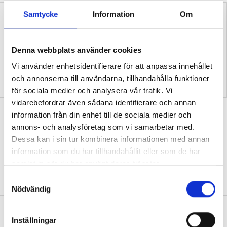
Samtycke
Information
Om
Denna webbplats använder cookies
Vi använder enhetsidentifierare för att anpassa innehållet
”Så bryter vi hatpratets
”Hur skolan fungerar blir
och annonserna till användarna, tillhandahålla funktioner
pyramid i skolan”
tydligt i trappan”
för sociala medier och analysera vår trafik. Vi
vidarebefordrar även sådana identifierare och annan
”Vad ska vår tid räcka till på
information från din enhet till de sociala medier och
förskolan?”
annons- och analysföretag som vi samarbetar med.
Dessa kan i sin tur kombinera informationen med annan
DEBATT
”Ska jag som förskollärare duka,
information som du har tillhandahållit eller som de har
damma, snygga upp i hallen, svara i telefon
samlat in när du har använt deras tjänster.
eller ska jag vara närvarande tillsammans
med barnen?”
S
Nödvändig
a
m
”Vad säger det om skolan när allt fler
t
Inställningar
barn behöver anpassas?”