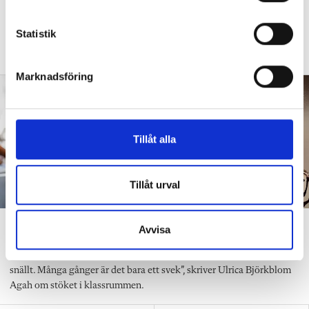
y
c
DEBATT
”Frågan är hur skolan kan ge plats åt
k
Statistik
fler barn från början – inte hur de ska
e
anpassas till skolan”.
s
Marknadsföring
v
a
l
Tillåt alla
Tillåt urval
”Att ställa krav är inte elakt”
Avvisa
DEBATT
”Att ställa krav är inte elakt. Att vara schysst är inte alltid
snällt. Många gånger är det bara ett svek”, skriver Ulrica Björkblom
Agah om stöket i klassrummen.