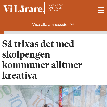
GES UT AV
T
SVERIGES
LÄRARE
M
i
e
l
Visa alla ämnessidor
n
l
y
s
t
Så trixas det med
a
skolpengen –
r
t
kommuner alltmer
s
kreativa
i
d
a
n