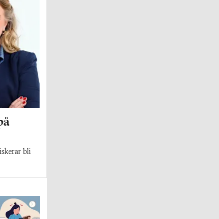
på
skerar bli