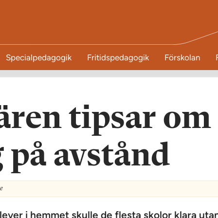
Specialpedagogik
Fritidspedagogik
Förskolan
ären tipsar om
 på avstånd
e
lever i hemmet skulle de flesta skolor klara uta