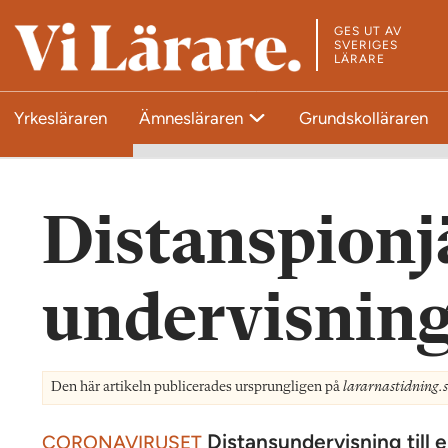
GES UT AV
T
SVERIGES
LÄRARE
i
l
Yrkesläraren
Ämnesläraren
Grundskolläraren
l
s
t
a
Distanspionj
r
t
s
undervisning
i
d
a
Den här artikeln publicerades ursprungligen på
lararnastidning.s
n
Distansundervisning till e
CORONAVIRUSET