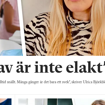
av är inte elakt
e alltid snällt. Många gånger är det bara ett svek”, skriver Ulrica Björ