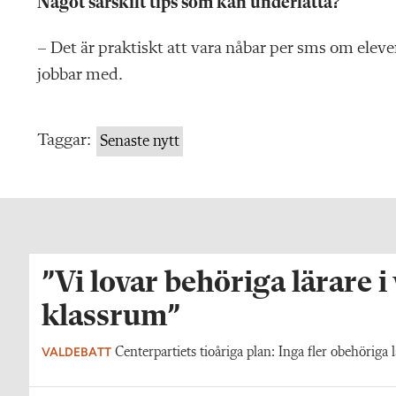
Något särskilt tips som kan underlätta?
– Det är praktiskt att vara nåbar per sms om eleve
jobbar med.
Taggar:
Senaste nytt
”Vi lovar behöriga lärare i
klassrum”
VALDEBATT
Centerpartiets tioåriga plan: Inga fler obehöriga l