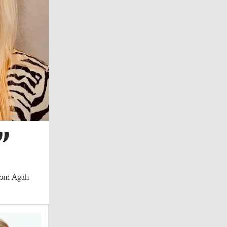
”
kblom Agah