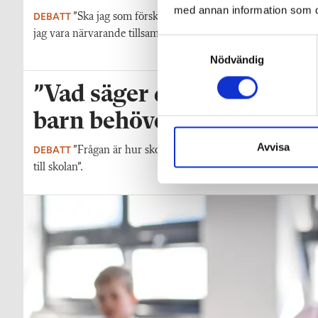
med annan information som du 
DEBATT
”Ska jag som förskollärare duka, damma, snygga upp i h
jag vara närvarande tillsammans med barnen?”
S
Nödvändig
a
m
”Vad säger det om skolan nä
t
y
barn behöver anpassas?”
c
k
Avvisa
DEBATT
”Frågan är hur skolan kan ge plats åt fler barn från 
e
till skolan”.
s
v
a
l