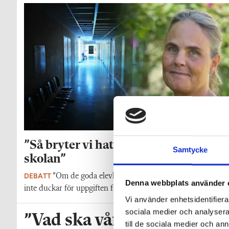
”Så bryter vi hatpratets pyramid i
Samtycke
skolan”
DEBATT
”Om de goda elevkrafterna uppmärksammar att vux
Denna webbplats använder 
inte duckar för uppgiften får de kraft att säga ifrån”.
Vi använder enhetsidentifierar
sociala medier och analysera 
”Vad ska vår tid räcka till
till de sociala medier och a