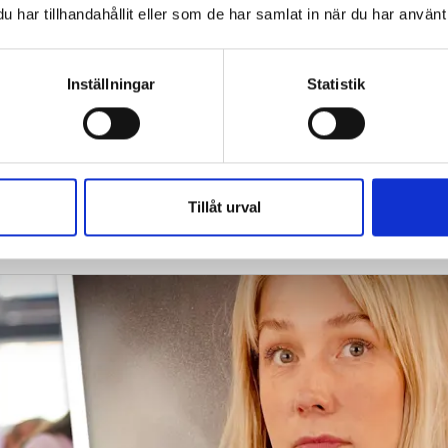
har tillhandahållit eller som de har samlat in när du har använt 
allen, svara i telefon eller ska
Inställningar
Statistik
r allt fler
Tillåt urval
början – inte hur de ska anpassas