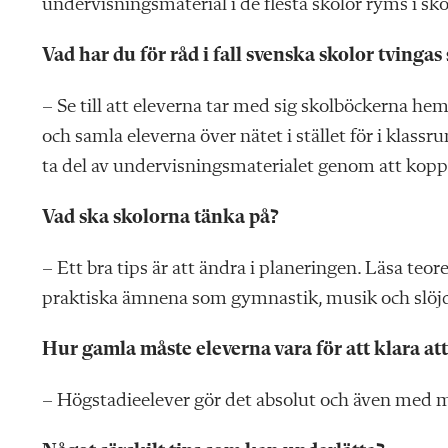
undervisningsmaterial i de flesta skolor ryms i sko
Vad har du för råd i fall svenska skolor tvingas
– Se till att eleverna tar med sig skolböckerna he
och samla eleverna över nätet i stället för i klas
ta del av undervisningsmaterialet genom att kopp
Vad ska skolorna tänka på?
– Ett bra tips är att ändra i planeringen. Läsa teoret
praktiska ämnena som gymnastik, musik och slöjd,
Hur gamla måste eleverna vara för att klara at
– Högstadieelever gör det absolut och även med m