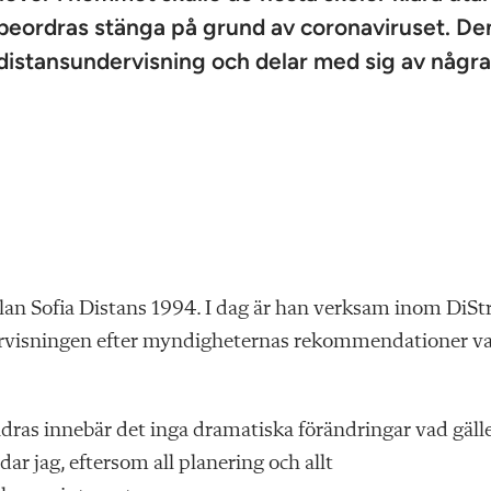
e beordras stänga på grund av coronaviruset. De
distansundervisning och delar med sig av några
lan Sofia Distans 1994. I dag är han verksam inom DiSt
ervisningen efter myndigheternas rekommendationer v
ändras innebär det inga dramatiska förändringar vad gäll
ar jag, eftersom all planering och allt