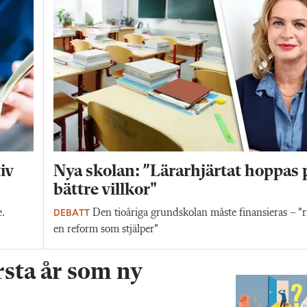
iv
Nya skolan: ”Lärarhjärtat hoppas 
bättre villkor"
DEBATT
e.
Den tioåriga grundskolan måste finansieras – ”ri
en reform som stjälper”
rsta år som ny