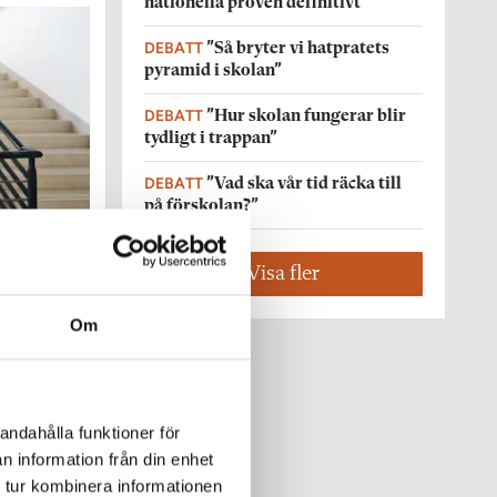
nationella proven definitivt
DEBATT
”Så bryter vi hatpratets
pyramid i skolan”
DEBATT
”Hur skolan fungerar blir
tydligt i trappan”
DEBATT
”Vad ska vår tid räcka till
på förskolan?”
Visa fler
Om
ar mer än
andahålla funktioner för
n information från din enhet
 tur kombinera informationen