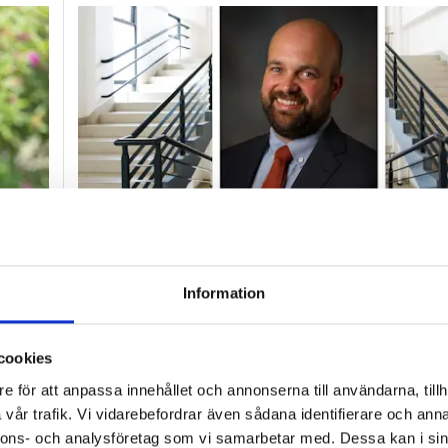
”Hur skolan fungerar blir tydligt i
Information
trappan”
DEBATT
na
Nedsliten sten och snusprydda logotyper avslöj
cookies
man kan ana.
e för att anpassa innehållet och annonserna till användarna, tillh
vår trafik. Vi vidarebefordrar även sådana identifierare och anna
 på förskolan?”
nnons- och analysföretag som vi samarbetar med. Dessa kan i sin