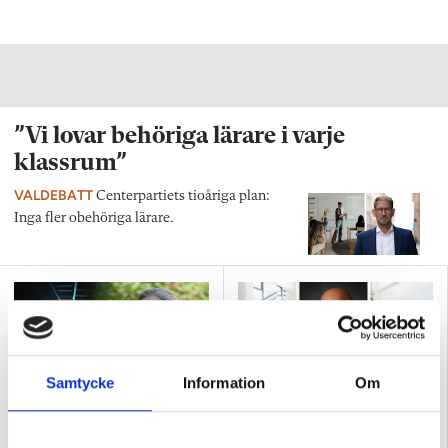
”Vi lovar behöriga lärare i varje
klassrum”
VALDEBATT
Centerpartiets tioåriga plan:
Inga fler obehöriga lärare.
Samtycke
Information
Om
”Så bryter vi hatpratets
”Hur skolan fungerar blir
pyramid i skolan”
tydligt i trappan”