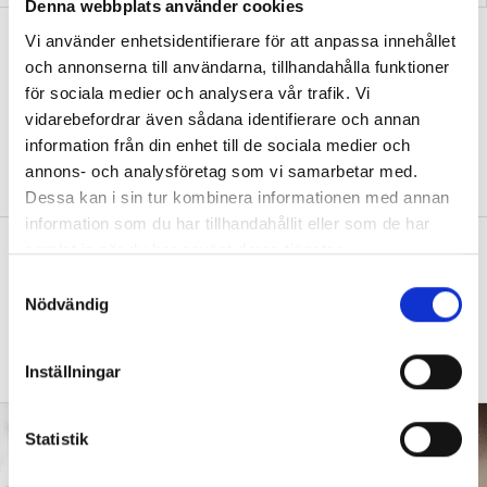
Denna webbplats använder cookies
”Vad ska vår tid räcka till på
Vi använder enhetsidentifierare för att anpassa innehållet
förskolan?”
och annonserna till användarna, tillhandahålla funktioner
för sociala medier och analysera vår trafik. Vi
DEBATT
”Ska jag som förskollärare duka,
vidarebefordrar även sådana identifierare och annan
damma, snygga upp i hallen, svara i telefon
information från din enhet till de sociala medier och
eller ska jag vara närvarande tillsammans
annons- och analysföretag som vi samarbetar med.
med barnen?”
Dessa kan i sin tur kombinera informationen med annan
information som du har tillhandahållit eller som de har
”Vad säger det om skolan när allt fler
samlat in när du har använt deras tjänster.
barn behöver anpassas?”
S
Nödvändig
a
DEBATT
”Frågan är hur skolan kan ge plats åt
m
fler barn från början – inte hur de ska
t
anpassas till skolan”.
Inställningar
y
c
k
Statistik
e