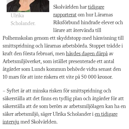
Skolvärlden har
tidigare
rapporterat
om hur Lärarnas
Ulrika
Riksförbund hindrade elever och
Scholander.
lärare att återvända till
Polhemskolan
g
enom ett skyddstopp med hänvisning till
smittspridning och lärarnas arbetsbörda. Stoppet trädde i
kraft den första februari, men
hävdes dagen därpå
av
Arbetsmiljöverket, som istället presenterade ett antal
åtgärder som Lunds kommun behövde vidta senast den
10 mars för att inte riskera ett vite på 50 000 kronor.
– Syftet är att minska risken för smittspridning och
säkerställa att det finns en tydlig plan och åtgärder för att
säkerställa att de som berörs av arbetsmiljölagen kan ha en
säker arbetsmiljö, säger Ulrika Scholander i
en tidigare
intervju
med Skolvärlden.