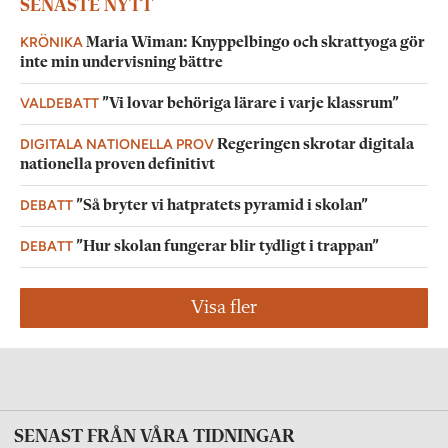
SENASTE NYTT
KRÖNIKA
Maria Wiman: Knyppelbingo och skrattyoga gör
inte min undervisning bättre
VALDEBATT
”Vi lovar behöriga lärare i varje klassrum”
DIGITALA NATIONELLA PROV
Regeringen skrotar digitala
nationella proven definitivt
DEBATT
”Så bryter vi hatpratets pyramid i skolan”
DEBATT
”Hur skolan fungerar blir tydligt i trappan”
Visa fler
SENAST FRÅN VÅRA TIDNINGAR