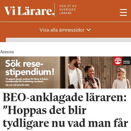
GES UT AV
T
SVERIGES
LÄRARE
M
i
e
l
Visa alla ämnessidor
n
l
y
s
t
Annons
a
r
t
s
i
BEO-anklagade läraren:
d
a
”Hoppas det blir
n
tydligare nu vad man får