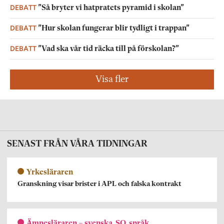
DEBATT
”Så bryter vi hatpratets pyramid i skolan”
DEBATT
”Hur skolan fungerar blir tydligt i trappan”
DEBATT
”Vad ska vår tid räcka till på förskolan?”
Visa fler
SENAST FRÅN VÅRA TIDNINGAR
Yrkesläraren
Granskning visar brister i APL och falska kontrakt
Ämnesläraren – svenska, SO, språk