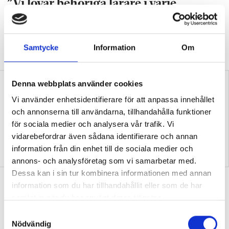
”Vi lovar behöriga lärare i varje
klassrum”
VALDEBATT
Centerpartiets tioåriga plan:
Inga fler obehöriga lärare.
Samtycke
Information
Om
Denna webbplats använder cookies
Vi använder enhetsidentifierare för att anpassa innehållet
och annonserna till användarna, tillhandahålla funktioner
för sociala medier och analysera vår trafik. Vi
vidarebefordrar även sådana identifierare och annan
”Så bryter vi hatpratets
”Hur skolan fungerar blir
information från din enhet till de sociala medier och
pyramid i skolan”
tydligt i trappan”
annons- och analysföretag som vi samarbetar med.
Dessa kan i sin tur kombinera informationen med annan
”Vad ska vår tid räcka till på
information som du har tillhandahållit eller som de har
förskolan?”
samlat in när du har använt deras tjänster.
DEBATT
S
”Ska jag som förskollärare duka,
Nödvändig
damma, snygga upp i hallen, svara i telefon
a