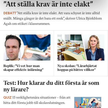
”Att ställa krav är inte elakt”
DEBATT
”Att ställa krav är inte elakt. Att vara schysst är inte alltid
snällt. Många gånger är det bara ett svek”, skriver Ulrica Björkblom
Agah om stöket i klassrummen.
Replik: ”Vi vet hur man
Nya skolan: ”Lärarhjärtat
skapar effektiv inlärning”
hoppas på bättre villkor"
Test: Hur klarar du ditt första år som
ny lärare?
QUIZ
15 verklighetsnära situationer – från att
hitta ditt första jobb till skolavslutningen.