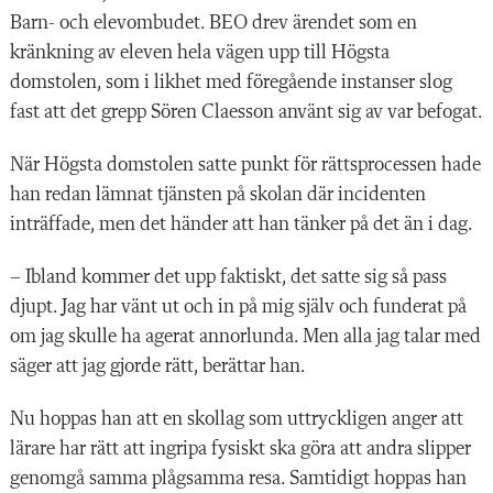
Barn- och elevombudet. BEO drev ärendet som en
kränkning av eleven hela vägen upp till Högsta
domstolen, som i likhet med föregående instanser slog
fast att det grepp Sören Claesson använt sig av var befogat.
När Högsta domstolen satte punkt för rättsprocessen hade
han redan lämnat tjänsten på skolan där incidenten
inträffade, men det händer att han tänker på det än i dag.
– Ibland kommer det upp faktiskt, det satte sig så pass
djupt. Jag har vänt ut och in på mig själv och funderat på
om jag skulle ha agerat annorlunda. Men alla jag talar med
säger att jag gjorde rätt, berättar han.
Nu hoppas han att en skollag som uttryckligen anger att
lärare har rätt att ingripa fysiskt ska göra att andra slipper
genomgå samma plågsamma resa. Samtidigt hoppas han