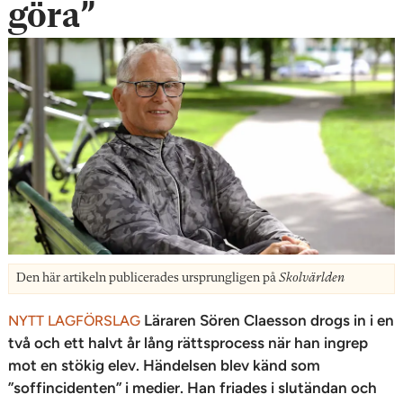
göra”
Den här artikeln publicerades ursprungligen på
Skolvärlden
Läraren Sören Claesson drogs in i en
NYTT LAGFÖRSLAG
två och ett halvt år lång rättsprocess när han ingrep
mot en stökig elev. Händelsen blev känd som
”soffincidenten” i medier. Han friades i slutändan och