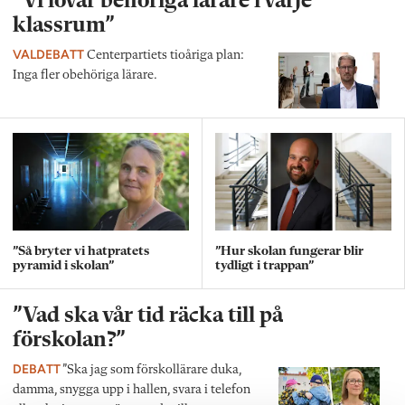
”Vi lovar behöriga lärare i varje
klassrum”
VALDEBATT
Centerpartiets tioåriga plan:
Inga fler obehöriga lärare.
”Så bryter vi hatpratets
”Hur skolan fungerar blir
pyramid i skolan”
tydligt i trappan”
”Vad ska vår tid räcka till på
förskolan?”
DEBATT
”Ska jag som förskollärare duka,
damma, snygga upp i hallen, svara i telefon