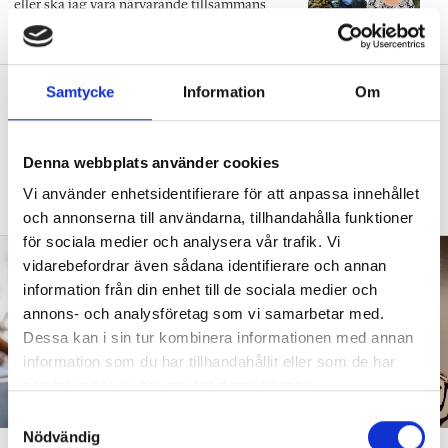
eller ska jag vara närvarande tillsammans
med barnen?”
”Vad säger det om skolan när allt fler
Samtycke
Information
Om
barn behöver anpassas?”
DEBATT
”Frågan är hur skolan kan ge plats åt
Denna webbplats använder cookies
fler barn från början – inte hur de ska
Vi använder enhetsidentifierare för att anpassa innehållet
anpassas till skolan”.
och annonserna till användarna, tillhandahålla funktioner
för sociala medier och analysera vår trafik. Vi
vidarebefordrar även sådana identifierare och annan
information från din enhet till de sociala medier och
annons- och analysföretag som vi samarbetar med.
Dessa kan i sin tur kombinera informationen med annan
information som du har tillhandahållit eller som de har
samlat in när du har använt deras tjänster.
S
Nödvändig
a