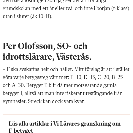
den bästa lösningen som jag ser det att förlänga
grundskolan med ett år eller två, och inte i början (f-klass)
utan i slutet (åk 10-11).
Per Olofsson, SO- och
idrottslärare, Västerås.
–
F ska avskaffas helt och hållet. Mitt förslag är att i stället
göra varje betygssteg värt mer: E=10, D=15, C=20, B=25
och A=30. Betyget E blir då mer motsvarande gamla
betyget 1, alltså att man inte riskerar utestängande från
gymnasiet. Streck kan dock vara kvar.
Läs alla artiklar i Vi Lärares granskning om
F-betyget