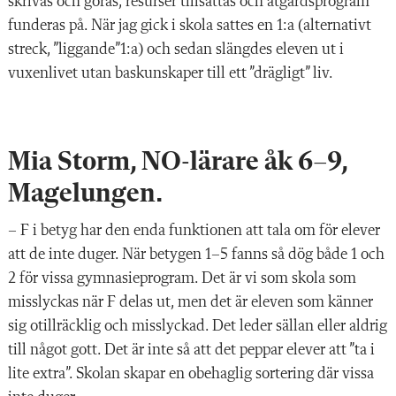
skrivas och göras, resurser tillsättas och åtgärdsprogram
funderas på. När jag gick i skola sattes en 1:a (alternativt
streck, ”liggande”1:a) och sedan slängdes eleven ut i
vuxenlivet utan baskunskaper till ett ”drägligt” liv.
Mia Storm, NO-lärare åk 6–9,
Magelungen.
–
F i betyg har den enda funktionen att tala om för elever
att de inte duger. När betygen 1–5 fanns så dög både 1 och
2 för vissa gymnasieprogram. Det är vi som skola som
misslyckas när F delas ut, men det är eleven som känner
sig otillräcklig och misslyckad. Det leder sällan eller aldrig
till något gott. Det är inte så att det peppar elever att ”ta i
lite extra”. Skolan skapar en obehaglig sortering där vissa