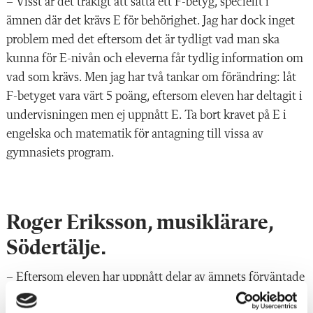
–
Visst är det tråkigt att sätta ett F-betyg, speciellt i
ämnen där det krävs E för behörighet. Jag har dock inget
problem med det eftersom det är tydligt vad man ska
kunna för E-nivån och eleverna får tydlig information om
vad som krävs. Men jag har två tankar om förändring: låt
F-betyget vara värt 5 poäng, eftersom eleven har deltagit i
undervisningen men ej uppnått E. Ta bort kravet på E i
engelska och matematik för antagning till vissa av
gymnasiets program.
Roger Eriksson, musiklärare,
Södertälje.
–
Eftersom eleven har uppnått delar av ämnets förväntade
förmågor och färdigheter så kan man ge betyget F 5