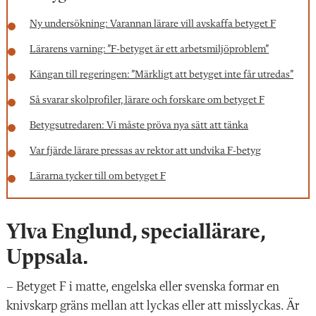
Ny undersökning: Varannan lärare vill avskaffa betyget F
Lärarens varning: ”F-betyget är ett arbetsmiljöproblem”
Kängan till regeringen: ”Märkligt att betyget inte får utredas”
Så svarar skolprofiler, lärare och forskare om betyget F
Betygsutredaren: Vi måste pröva nya sätt att tänka
Var fjärde lärare pressas av rektor att undvika F-betyg
Lärarna tycker till om betyget F
Ylva Englund, speciallärare,
Uppsala.
–
Betyget F i matte, engelska eller svenska formar en
knivskarp gräns mellan att lyckas eller att misslyckas. Är