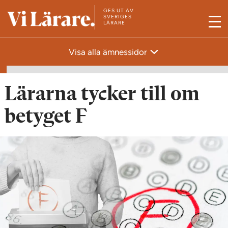
GES UT AV
T
SVERIGES
LÄRARE
M
i
e
l
Visa alla ämnessidor
n
l
y
s
t
Lärarna tycker till om
a
betyget F
r
t
s
i
d
a
n