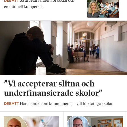
DEBATT
Så arbetar läraren för social och
emotionell kompetens
”Vi accepterar slitna och
underfinansierade skolor”
DEBATT
Hårda orden om kommunerna – vill förstatliga skolan