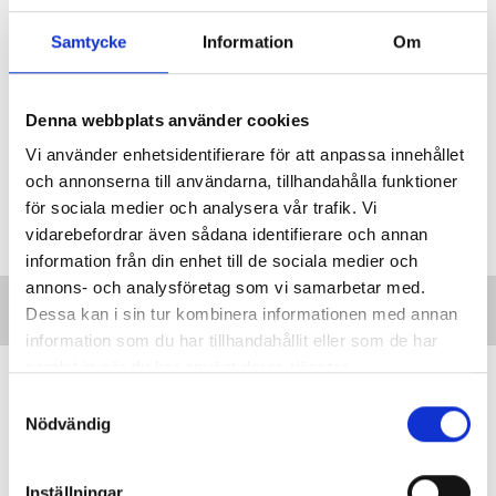
poäng. Men det måste även finnas möjlighet att sätta
streck på en elev som har varit på lektionerna men inte har
Samtycke
Information
Om
gjort någonting. Jag är inte främmande för att det för vissa
utbildningar på gymnasiet krävs exempelvis C i vissa
Denna webbplats använder cookies
ämnen såsom kärnämnena.
Vi använder enhetsidentifierare för att anpassa innehållet
och annonserna till användarna, tillhandahålla funktioner
Taggar:
Betyg
för sociala medier och analysera vår trafik. Vi
vidarebefordrar även sådana identifierare och annan
information från din enhet till de sociala medier och
annons- och analysföretag som vi samarbetar med.
Dessa kan i sin tur kombinera informationen med annan
information som du har tillhandahållit eller som de har
samlat in när du har använt deras tjänster.
”Vi lovar behöriga lärare i varje
S
klassrum”
Nödvändig
a
VALDEBATT
Centerpartiets tioåriga plan:
m
Inga fler obehöriga lärare.
t
Inställningar