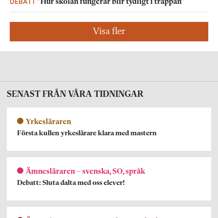
DEBATT
”Hur skolan fungerar blir tydligt i trappan”
Visa fler
SENAST FRÅN VÅRA TIDNINGAR
Yrkesläraren
Första kullen yrkeslärare klara med mastern
Ämnesläraren – svenska, SO, språk
Debatt: Sluta dalta med oss elever!