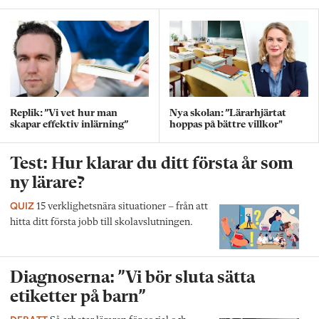
Replik: ”Vi vet hur man
Nya skolan: ”Lärarhjärtat
skapar effektiv inlärning”
hoppas på bättre villkor"
Test: Hur klarar du ditt första år som
ny lärare?
QUIZ
15 verklighetsnära situationer – från att
hitta ditt första jobb till skolavslutningen.
Diagnoserna: ”Vi bör sluta sätta
etiketter på barn”