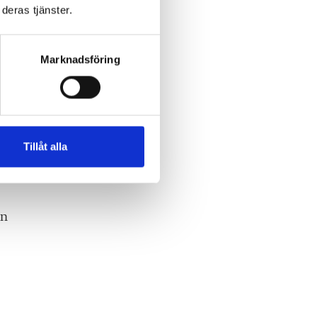
deras tjänster.
it
Marknadsföring
ga
Tillåt alla
,
en