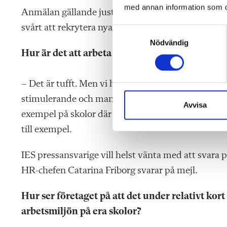
med annan information som du 
Anmälan gällande just Landskrona skickades aldri
svårt att rekrytera nya ombud, eftersom rollen varit
S
Nödvändig
a
Hur är det att arbeta fackligt inom din koncer
m
t
y
– Det är tufft. Men vi har ombud på nästan varenda
c
stimulerande och man utvecklas av att lära sig så
k
Avvisa
exempel på skolor där det blivit bättre och rektor
e
s
till exempel.
v
a
IES pressansvarige vill helst vänta med att svara 
l
HR-chefen Catarina Friborg svarar på mejl.
Hur ser företaget på att det under relativt kor
arbetsmiljön på era skolor?