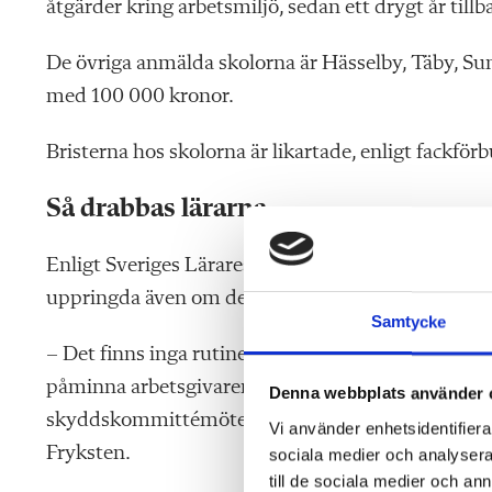
åtgärder kring arbetsmiljö, sedan ett drygt år tillb
De övriga anmälda skolorna är Hässelby, Täby, Su
med 100 000 kronor.
Bristerna hos skolorna är likartade, enligt fackför
Så drabbas lärarna
Enligt Sveriges Lärares anmälningar drabbas lärare
uppringda även om de vabbar eller är sjuka.
Samtycke
– Det finns inga rutiner för uppföljning, personal 
påminna arbetsgivaren samt visa hur man gör anmä
Denna webbplats använder 
skyddskommittémöten. När de fackliga gör detta får
Vi använder enhetsidentifierar
Fryksten.
sociala medier och analysera 
till de sociala medier och a