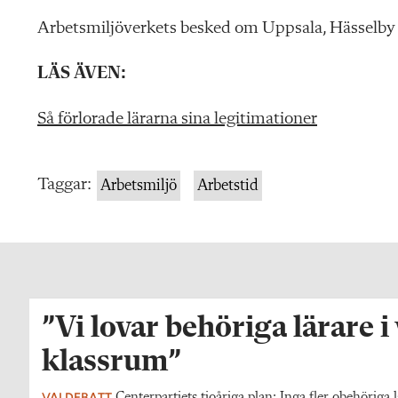
Arbetsmiljöverkets besked om Uppsala, Hässelby
LÄS ÄVEN:
Så förlorade lärarna sina legitimationer
Taggar:
Arbetsmiljö
Arbetstid
”Vi lovar behöriga lärare i
klassrum”
VALDEBATT
Centerpartiets tioåriga plan: Inga fler obehöriga l