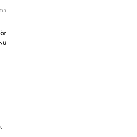
rna
För
 Nu
t