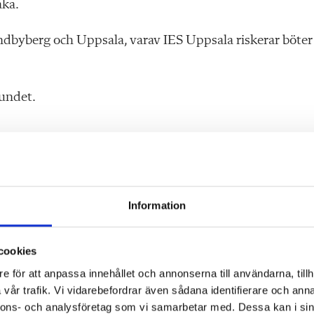
aka.
ndbyberg och Uppsala, varav IES Uppsala riskerar böter
bundet.
 av panikångest, hinner inte gå på toaletten och blir
Information
vet inte hur man gör tillbudsrapporter, vi i facket måste
lningar om arbetsskada. Det är vi som måste kalla till
cookies
 vi ett motstånd, i stället för samarbete, säger Jessica
e för att anpassa innehållet och annonserna till användarna, tillh
vår trafik. Vi vidarebefordrar även sådana identifierare och anna
nnons- och analysföretag som vi samarbetar med. Dessa kan i sin