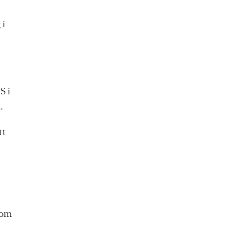
 i
S i
.
tt
 om