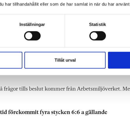
har tillhandahållit eller som de har samlat in när du har använt 
g in eftersom skyddsombudet slutat. Det har också var
 utsatt, enligt Jessica Fryksten.
Inställningar
Statistik
n?
 skola så det finns mycket att göra och då blir det
 mycket. Det gör att vi får starka ombud. Och vi har mån
Tillåt urval
erna det positiva med att samarbeta med oss. Som i Täby
på frågor tills beslut kommer från Arbetsmiljöverket. M
t tid förekommit fyra stycken 6:6 a gällande