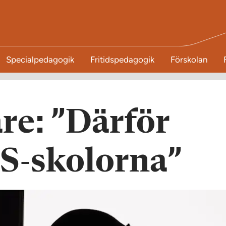
Specialpedagogik
Fritidspedagogik
Förskolan
re: ”Därför
ES-skolorna”