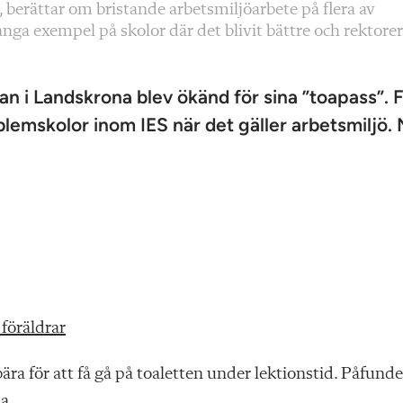
, berättar om bristande arbetsmiljöarbete på flera av
ånga exempel på skolor där det blivit bättre och rektore
an i Landskrona blev ökänd för sina ”toapass”. 
blemskolor inom IES när det gäller arbetsmiljö.
föräldrar
bära för att få gå på toaletten under lektionstid. Påfunde
a.