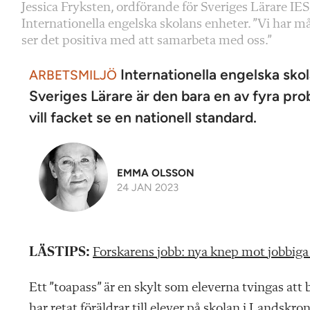
Jessica Fryksten, ordförande för Sveriges Lärare IES
Internationella engelska skolans enheter. ”Vi har m
ser det positiva med att samarbeta med oss.”
Internationella engelska skol
ARBETSMILJÖ
Sveriges Lärare är den bara en av fyra pro
vill facket se en nationell standard.
EMMA OLSSON
24 JAN 2023
LÄSTIPS:
Forskarens jobb: nya knep mot jobbiga 
Ett ”toapass” är en skylt som eleverna tvingas att 
har retat föräldrar till elever på skolan i Landskron