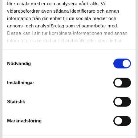
för sociala medier och analysera vår trafik. Vi
DEBATT
vidarebefordrar även sådana identifierare och annan
”Att ställa krav är inte elakt. Att vara schysst är inte alltid
snällt. Många gånger är det bara ett svek”, skriver Ulrica Björkblom
information från din enhet till de sociala medier och
Agah om stöket i klassrummen.
annons- och analysföretag som vi samarbetar med.
Dessa kan i sin tur kombinera informationen med annan
information som du har tillhandahållit eller som de har
samlat in när du har använt deras tjänster.
S
Nödvändig
a
m
Replik: ”Vi vet hur man
Nya skolan: ”Lärarhjärtat
t
Inställningar
skapar effektiv inlärning”
hoppas på bättre villkor"
y
c
Test: Hur klarar du ditt första år som
k
Statistik
ny lärare?
e
s
QUIZ
15 verklighetsnära situationer – från att
Marknadsföring
v
hitta ditt första jobb till skolavslutningen.
a