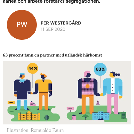
kärlek och arbete förstärks segregationen.
PW
PER WESTERGÅRD
11 SEP 2020
63 procent fann en partner med utländsk härkomst
Illustration: Romualdo Faura