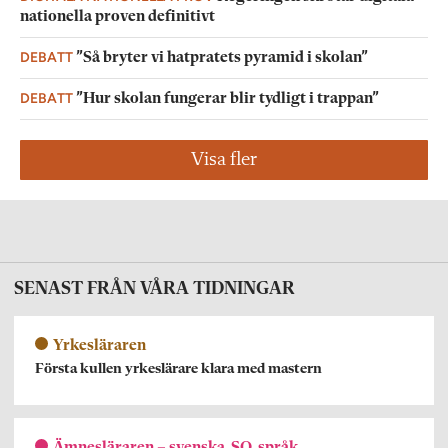
nationella proven definitivt
DEBATT
”Så bryter vi hatpratets pyramid i skolan”
DEBATT
”Hur skolan fungerar blir tydligt i trappan”
Visa fler
SENAST FRÅN VÅRA TIDNINGAR
Yrkesläraren
Första kullen yrkeslärare klara med mastern
Ämnesläraren – svenska, SO, språk