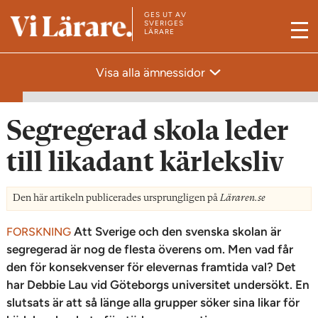
GES UT AV
T
SVERIGES
LÄRARE
M
i
e
l
Visa alla ämnessidor
n
l
y
s
t
Segregerad skola leder
a
till likadant kärleksliv
r
t
Den här artikeln publicerades ursprungligen på
Läraren.se
s
i
Att Sverige och den svenska skolan är
FORSKNING
d
segregerad är nog de flesta överens om. Men vad får
a
den för konsekvenser för elevernas framtida val? Det
n
har Debbie Lau vid Göteborgs universitet undersökt. En
slutsats är att så länge alla grupper söker sina likar för