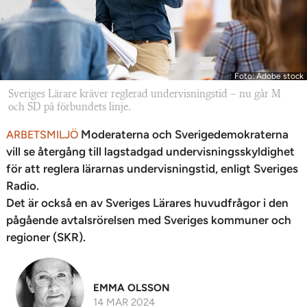
Foto: Adobe stock
Sveriges Lärare kräver reglerad undervisningstid – nu går M
och SD på förbundets linje.
Moderaterna och Sverigedemokraterna
ARBETSMILJÖ
vill se återgång till lagstadgad undervisningsskyldighet
för att reglera lärarnas undervisningstid, enligt Sveriges
Radio.
Det är också en av Sveriges Lärares huvudfrågor i den
pågående avtalsrörelsen med Sveriges kommuner och
regioner (SKR).
EMMA OLSSON
14 MAR 2024