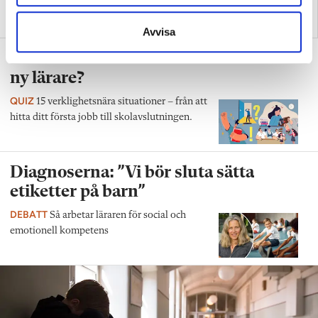
Replik: ”Vi vet hur man
Nya skolan: ”Lärarhjärtat
skapar effektiv inlärning”
hoppas på bättre villkor"
Avvisa
Test: Hur klarar du ditt första år som
ny lärare?
QUIZ
15 verklighetsnära situationer – från att
hitta ditt första jobb till skolavslutningen.
Diagnoserna: ”Vi bör sluta sätta
etiketter på barn”
DEBATT
Så arbetar läraren för social och
emotionell kompetens