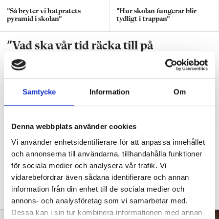
”Så bryter vi hatpratets
”Hur skolan fungerar blir
pyramid i skolan”
tydligt i trappan”
”Vad ska vår tid räcka till på
förskolan?”
DEBATT
”Ska jag som förskollärare duka,
damma, snygga upp i hallen, svara i telefon
Samtycke
Information
Om
eller ska jag vara närvarande tillsammans
med barnen?”
Denna webbplats använder cookies
”Vad säger det om skolan när allt fler
Vi använder enhetsidentifierare för att anpassa innehållet
barn behöver anpassas?”
och annonserna till användarna, tillhandahålla funktioner
för sociala medier och analysera vår trafik. Vi
DEBATT
”Frågan är hur skolan kan ge plats åt
vidarebefordrar även sådana identifierare och annan
fler barn från början – inte hur de ska
information från din enhet till de sociala medier och
anpassas till skolan”.
annons- och analysföretag som vi samarbetar med.
Dessa kan i sin tur kombinera informationen med annan