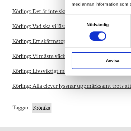
med annan information som du 
Körling: Det är inte skryt att berätta om sitt vikti
S
Nödvändig
a
Körling: Vad ska vi läsa i dessa dystra tider?
m
t
Körling: Ett skärmstopp främjar den så viktiga ö
y
c
Körling: Vi måste väcka liv i lärares nedtystade 
k
Avvisa
e
Körling: Livsviktigt med böcker för att barnens fant
s
v
Körling: Alla elever lyssnar uppmärksamt trots att 
a
l
Taggar:
Krönika