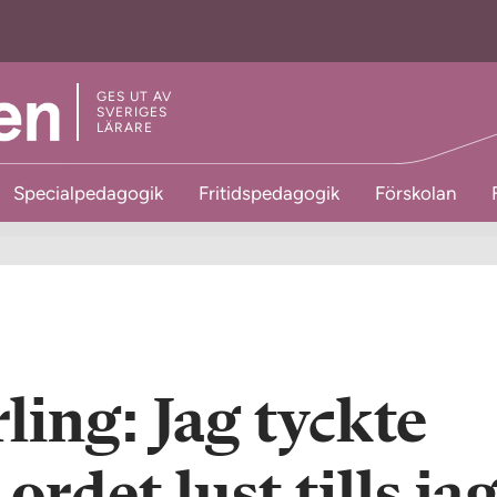
GES UT AV
SVERIGES
LÄRARE
Specialpedagogik
Fritidspedagogik
Förskolan
ling: Jag tyckte