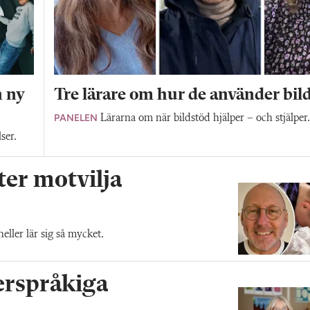
n ny
Tre lärare om hur de använder bil
PANELEN
Lärarna om när bildstöd hjälper – och stjälper
ser.
ter motvilja
ller lär sig så mycket.
lerspråkiga