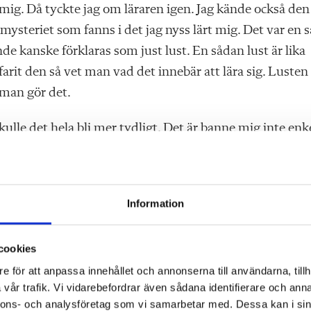
mig. Då tyckte jag om läraren igen. Jag kände också den
 mysteriet som fanns i det jag nyss lärt mig. Det var en s
 kanske förklaras som just lust. En sådan lust är lika
farit den så vet man vad det innebär att lära sig. Lusten
man gör det.
ulle det hela bli mer tydligt. Det är banne mig inte enk
r i cykeln. Det fungerar inte så bra att med lusten att lär
gligt. Man kan ramla. Man ska kunna trampa, styra och 
 cyklar. Man kan. Då uppstår lusten att cykla. Man vill
Information
ar om lusten att läsa handlar det inte bara om att själv lä
cookies
re och adjunkt vid Uppsala universitet.
e för att anpassa innehållet och annonserna till användarna, tillh
vår trafik. Vi vidarebefordrar även sådana identifierare och anna
nnons- och analysföretag som vi samarbetar med. Dessa kan i sin