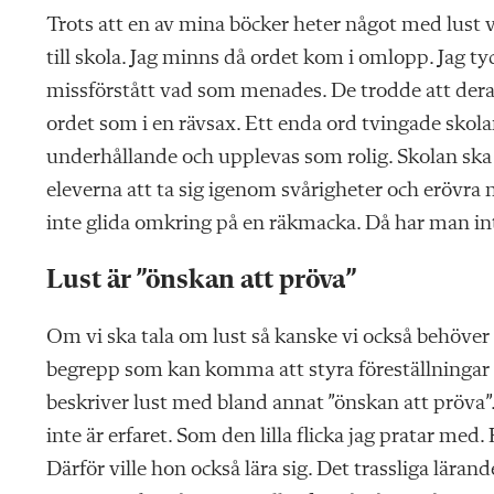
Trots att en av mina böcker heter något med lust vr
till skola. Jag minns då ordet kom i omlopp. Jag tyc
missförstått vad som menades. De trodde att deras b
ordet som i en rävsax. Ett enda ord tvingade skolan
underhållande och upplevas som rolig. Skolan ska
eleverna att ta sig igenom svårigheter och erövra 
inte glida omkring på en räkmacka. Då har man inte
Lust är ”önskan att pröva”
Om vi ska tala om lust så kanske vi också behöver 
begrepp som kan komma att styra föreställningar 
beskriver lust med bland annat ”önskan att pröva”
inte är erfaret. Som den lilla flicka jag pratar me
Därför ville hon också lära sig. Det trassliga lär