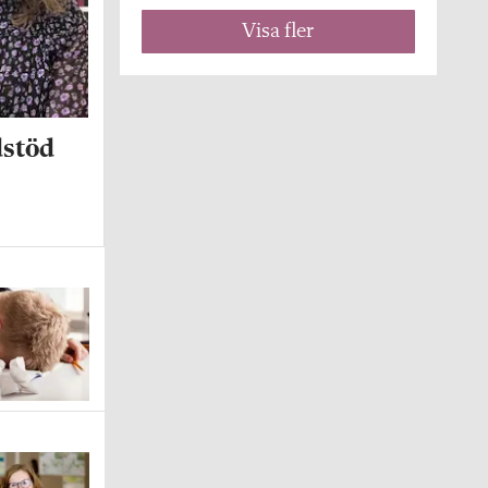
Visa fler
dstöd
.