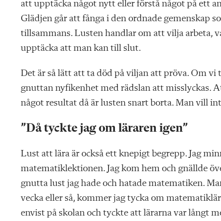
att upptäcka något nytt eller förstå något på ett a
Glädjen går att fånga i den ordnade gemenskap som
tillsammans. Lusten handlar om att vilja arbeta,
upptäcka att man kan till slut.
Det är så lätt att ta död på viljan att pröva. Om vi
gnuttan nyfikenhet med rädslan att misslyckas. A
något resultat då är lusten snart borta. Man vill int
”Då tyckte jag om läraren igen”
Lust att lära är också ett knepigt begrepp. Jag mi
matematiklektionen. Jag kom hem och gnällde öve
gnutta lust jag hade och hatade matematiken. Mam
vecka eller så, kommer jag tycka om matematiklära
envist på skolan och tyckte att lärarna var långt m