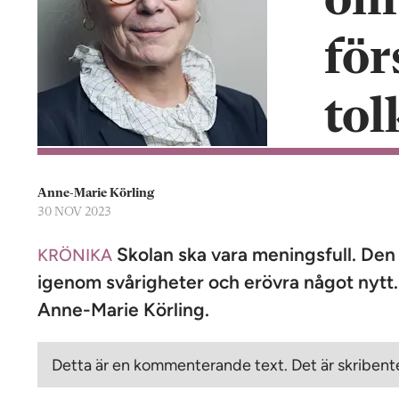
om 
n
för
tol
Anne-Marie Körling
30 NOV 2023
Skolan ska vara meningsfull. Den 
KRÖNIKA
igenom svårigheter och erövra något nytt. 
Anne-Marie Körling.
Detta är en kommenterande text. Det är skribente