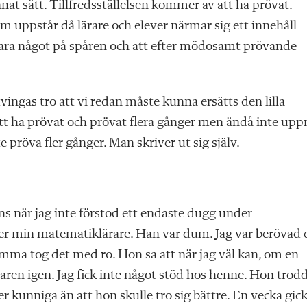
nnat sätt. Tillfredsställelsen kommer av att ha prövat.
 uppstår då lärare och elever närmar sig ett innehåll
 vara något på spåren och att efter mödosamt prövande
 tvingas tro att vi redan måste kunna ersätts den lilla
tt ha prövat och prövat flera gånger men ändå inte upp
e pröva fler gånger. Man skriver ut sig själv.
nns när jag inte förstod ett endaste dugg under
r min matematiklärare. Han var dum. Jag var berövad
ma tog det med ro. Hon sa att när jag väl kan, om en
ren igen. Jag fick inte något stöd hos henne. Hon trod
er kunniga än att hon skulle tro sig bättre. En vecka gic