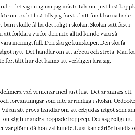
ider det sig i mig när jag måste tala om just lust koppl
kte om ordet lust tills jag förstod att föräldrarna hade
arn skulle få ha det roligt i skolan. Skolan satt fast i
 att förklara varför den inte alltid kunde vara så
 vara meningsfull. Den ska ge kunskaper. Den ska få
något nytt. Det handlar om att arbeta och streta. Man k
 förstått hur det känns att verkligen lära sig.
definiera vad vi menar med just lust. Det är annars ett
och förväntningar som inte är rimliga i skolan. Ordbok
. Viljan att pröva handlar om att erbjudas något som ä
d. Hon såg hur andra hoppade hopprep. Det såg roligt ut.
andet var glömt då hon väl kunde. Lust kan därför handla