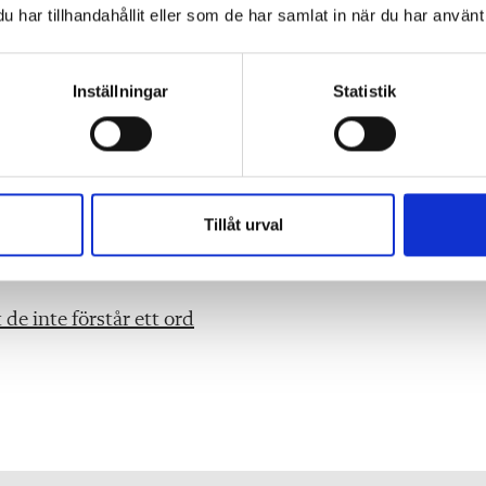
har tillhandahållit eller som de har samlat in när du har använt 
ga arbete som lärare
Inställningar
Statistik
gonkontakten
kompetens
Tillåt urval
asi ska flöda fritt
de inte förstår ett ord