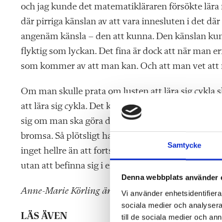
och jag kunde det matematikläraren försökte lära 
där pirriga känslan av att vara innesluten i det där
angenäm känsla – den att kunna. Den känslan kunde
flyktig som lyckan. Det fina är dock att när man er
som kommer av att man kan. Och att man vet att 
Om man skulle prata om lusten att lära sig cykla sk
att lära sig cykla. Det kräver att någon vuxen hålle
sig om man ska göra det på egen hand. Det är vin
bromsa. Så plötsligt har morfar släppt cykeln. Man
Samtycke
inget hellre än att fortsätta att cykla. Så när vi tal
utan att befinna sig i en värld av läsare.
Denna webbplats använder 
Anne-Marie Körling är lärare, författare, läsfrämja
Vi använder enhetsidentifierar
sociala medier och analysera 
LÄS ÄVEN
till de sociala medier och a