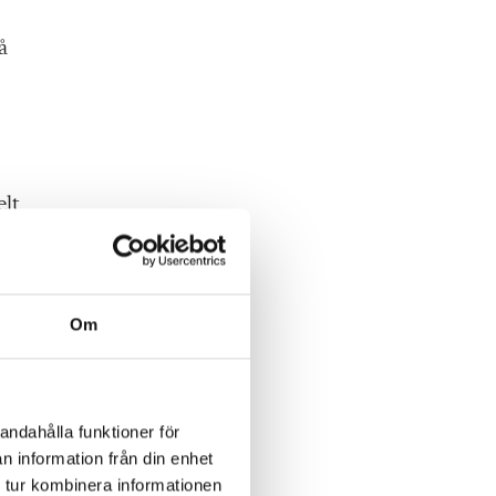
å
elt
a
sen
Om
sa
andahålla funktioner för
n information från din enhet
 tur kombinera informationen