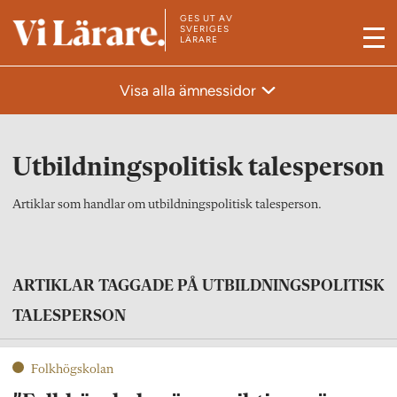
GES UT AV
T
SVERIGES
LÄRARE
M
i
e
l
Visa alla ämnessidor
n
l
y
s
t
Utbildningspolitisk talesperson
a
r
Artiklar som handlar om utbildningspolitisk talesperson.
t
s
i
ARTIKLAR TAGGADE PÅ UTBILDNINGSPOLITISK
d
TALESPERSON
a
n
Folkhögskolan