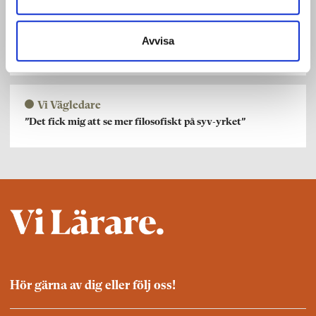
Folkhögskolan
Avvisa
Debatt: Vem tar ansvar när folkbildningen tystnar?
Vi Vägledare
”Det fick mig att se mer filosofiskt på syv-yrket”
Hör gärna av dig eller följ oss!