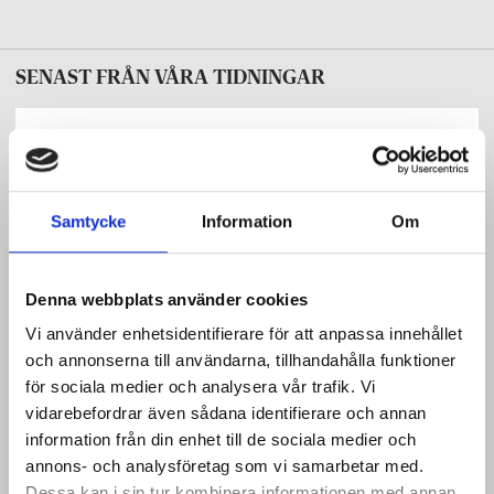
SENAST FRÅN VÅRA TIDNINGAR
Yrkesläraren
Första kullen yrkeslärare klara med mastern
Samtycke
Information
Om
Ämnesläraren – svenska, SO, språk
Debatt: Sluta dalta med oss elever!
Denna webbplats använder cookies
Vi använder enhetsidentifierare för att anpassa innehållet
och annonserna till användarna, tillhandahålla funktioner
Ämnesläraren – matematik, NO, teknik
för sociala medier och analysera vår trafik. Vi
Debatt: Matten stänger dörren för många komvuxelever
vidarebefordrar även sådana identifierare och annan
information från din enhet till de sociala medier och
annons- och analysföretag som vi samarbetar med.
Ämnesläraren – praktisk-estetiska
Dessa kan i sin tur kombinera informationen med annan