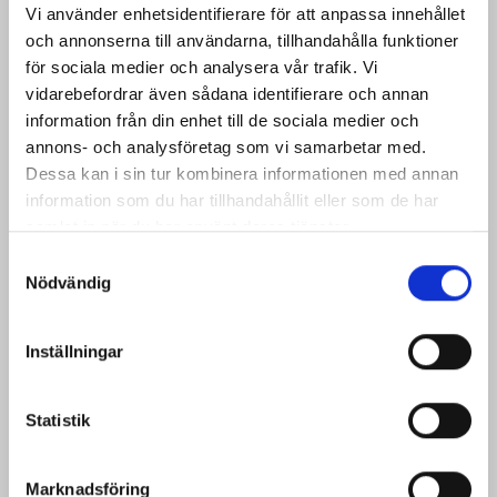
Vi använder enhetsidentifierare för att anpassa innehållet
Första kullen yrkeslärare klara med mastern
och annonserna till användarna, tillhandahålla funktioner
för sociala medier och analysera vår trafik. Vi
vidarebefordrar även sådana identifierare och annan
Ämnesläraren – svenska, SO, språk
information från din enhet till de sociala medier och
Debatt: Sluta dalta med oss elever!
annons- och analysföretag som vi samarbetar med.
Dessa kan i sin tur kombinera informationen med annan
information som du har tillhandahållit eller som de har
Ämnesläraren – matematik, NO, teknik
samlat in när du har använt deras tjänster.
Debatt: Matten stänger dörren för många komvuxelever
S
Nödvändig
a
m
Ämnesläraren – praktisk-estetiska
t
Inställningar
Egenvalda aktiviteter lockar tillbaka elever till idrotten
y
c
k
Statistik
e
Grundskolläraren
s
Stora brister i känslig övergång
Marknadsföring