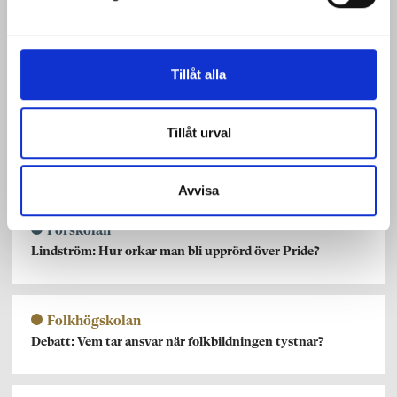
v
a
l
Specialpedagogik
Bakom varje beteende finns en hjärna som försöker
Tillåt alla
Tillåt urval
Fritidspedagogik
Pionjären Elisabeth: Vi skapade en helt ny yrkeskår
Avvisa
Förskolan
Lindström: Hur orkar man bli upprörd över Pride?
Folkhögskolan
Debatt: Vem tar ansvar när folkbildningen tystnar?