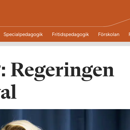
Specialpedagogik
Fritidspedagogik
Förskolan
g: Regeringen
al