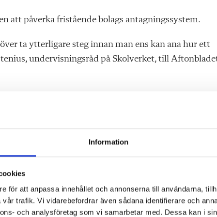
ten att påverka fristående bolags antagningssystem.
höver ta ytterligare steg innan man ens kan ana hur ett
tenius, undervisningsråd på Skolverket, till Aftonblade
grant och vi får återkomma inom kort. I Tidöavtalet slå
ättre information och kortad kötid, säger Lotta Edholm.
Information
 för när utredningen sjösätts.
cookies
e för att anpassa innehållet och annonserna till användarna, tillh
vår trafik. Vi vidarebefordrar även sådana identifierare och anna
nnons- och analysföretag som vi samarbetar med. Dessa kan i sin