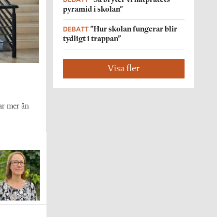
pyramid i skolan”
DEBATT
”Hur skolan fungerar blir
tydligt i trappan”
Visa fler
ar mer än