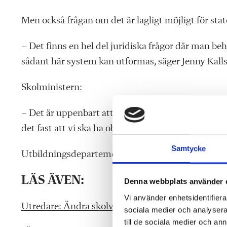
Men också frågan om det är lagligt möjligt för sta
– Det finns en hel del juridiska frågor där man be
sådant här system kan utformas, säger Jenny Kalls
Skolministern:
– Det är uppenbart att frågan behöver utredas nog
det fast att vi ska ha obligatoriskt skolval med b
Samtycke
Utbildningsdepartementet kan inte ge något datum
LÄS ÄVEN:
Denna webbplats använder 
Vi använder enhetsidentifierar
Utredare: Ändra skolvalet och skolpengsystemet
sociala medier och analysera 
till de sociala medier och a