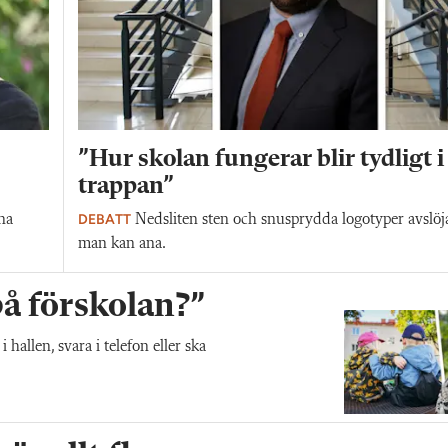
”Hur skolan fungerar blir tydligt i
trappan”
DEBATT
na
Nedsliten sten och snusprydda logotyper avslöj
man kan ana.
 på förskolan?”
allen, svara i telefon eller ska