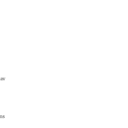
 av
ns