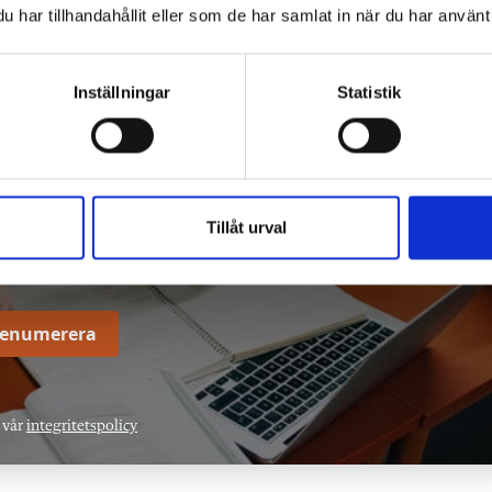
har tillhandahållit eller som de har samlat in när du har använt 
från ViLärare.se
Inställningar
Statistik
on om läraryrket till din inkorg.
Tillåt urval
renumerera
 vår
integritetspolicy