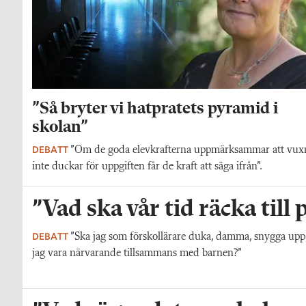
”Så bryter vi hatpratets pyramid i
skolan”
DEBATT
”Om de goda elevkrafterna uppmärksammar att vux
inte duckar för uppgiften får de kraft att säga ifrån”.
”Vad ska vår tid räcka till
DEBATT
”Ska jag som förskollärare duka, damma, snygga upp i h
jag vara närvarande tillsammans med barnen?”