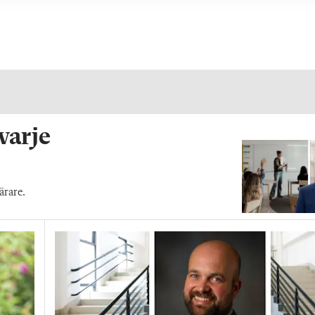
 varje
ärare.