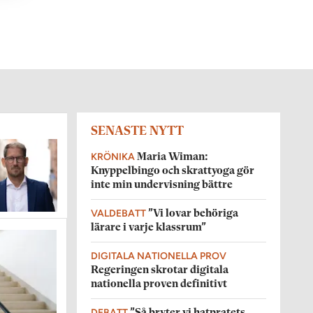
SENASTE NYTT
KRÖNIKA
Maria Wiman:
Knyppelbingo och skrattyoga gör
inte min undervisning bättre
VALDEBATT
”Vi lovar behöriga
lärare i varje klassrum”
DIGITALA NATIONELLA PROV
Regeringen skrotar digitala
nationella proven definitivt
DEBATT
”Så bryter vi hatpratets