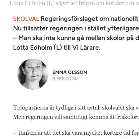
Lotta Edholm (L) säger att frågan om kötider och ce
Regeringsförslaget om nationellt 
SKOLVAL
Nu tillsätter regeringen i stället ytterliga
– Man ska inte kunna gå mellan skolor på d
Lotta Edholm (L) till Vi Lärare.
EMMA OLSSON
5 FEB 2024
Tidöpartierna är tydliga i sitt avtal: skolvalet ska 
Men regeringen vill samtidigt komma åt friskolorn
– Tanken är att det ska vara mycket kortare tid fö