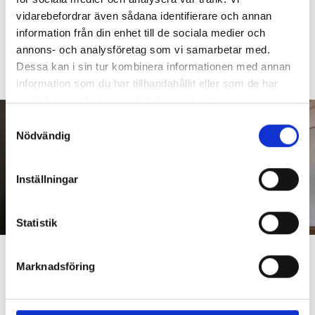
Diagnoserna: ”Vi bör sluta sätta
vidarebefordrar även sådana identifierare och annan
etiketter på barn”
information från din enhet till de sociala medier och
annons- och analysföretag som vi samarbetar med.
DEBATT
Så arbetar läraren för social och
Dessa kan i sin tur kombinera informationen med annan
emotionell kompetens
information som du har tillhandahållit eller som de har
samlat in när du har använt deras tjänster.
S
Nödvändig
a
m
t
Inställningar
y
c
k
Statistik
e
”Vi accepterar slitna och
s
Marknadsföring
v
underfinansierade skolor”
a
DEBATT
Hårda orden om kommunerna – vill förstatliga skolan
l