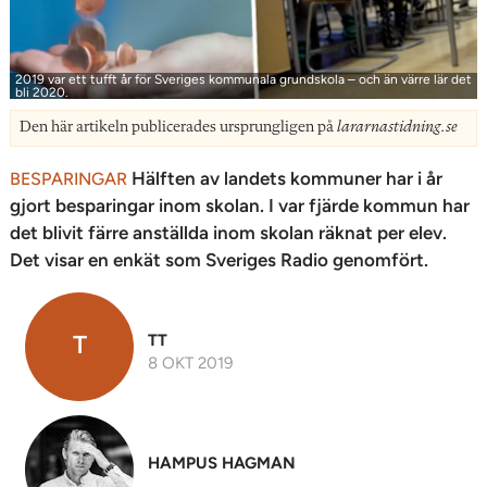
2019 var ett tufft år för Sveriges kommunala grundskola – och än värre lär det
bli 2020.
Den här artikeln publicerades ursprungligen på
lararnastidning.se
Hälften av landets kommuner har i år
BESPARINGAR
gjort besparingar inom skolan. I var fjärde kommun har
det blivit färre anställda inom skolan räknat per elev.
Det visar en enkät som Sveriges Radio genomfört.
T
TT
8 OKT 2019
HAMPUS HAGMAN