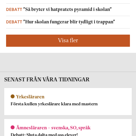
DEBATT
”Så bryter vi hatpratets pyramid i skolan”
DEBATT
”Hur skolan fungerar blir tydligt i trappan”
Visa fler
SENAST FRÅN VÅRA TIDNINGAR
Yrkesläraren
Första kullen yrkeslärare klara med mastern
Ämnesläraren – svenska, SO, språk
Debatt: Sluta dalta med oss elever!