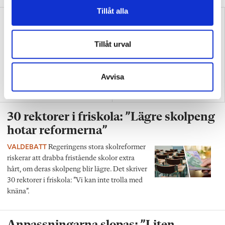
Tillåt alla
Tillåt urval
Avvisa
”Det krävs mindre
”Skolans halvblindhet botas
kreativitet av mina elever”
inte med ännu en reform”
30 rektorer i friskola: ”Lägre skolpeng
hotar reformerna”
VALDEBATT
Regeringens stora skolreformer
riskerar att drabba fristående skolor extra
hårt, om deras skolpeng blir lägre. Det skriver
30 rektorer i friskola: ”Vi kan inte trolla med
knäna”.