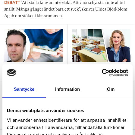
DEBATT
”Att ställa krav är inte elakt. Att vara schysst är inte alltid
snällt. Många gånger är det bara ett svek”, skriver Ulrica Björkblom
Agah om stöket i klassrummen.
Replik: ”Vi vet hur man
Nya skolan: ”Lärarhjärtat
skapar effektiv inlärning”
hoppas på bättre villkor"
Test: Hur klarar du ditt första år som
Samtycke
Information
Om
ny lärare?
QUIZ
15 verklighetsnära situationer – från att
Denna webbplats använder cookies
hitta ditt första jobb till skolavslutningen.
Vi använder enhetsidentifierare för att anpassa innehållet
och annonserna till användarna, tillhandahålla funktioner
för sociala medier och analysera vår trafik. Vi