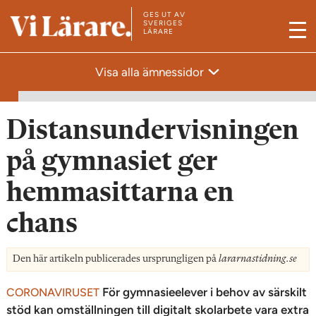
GES UT AV
T
SVERIGES
LÄRARE
M
i
e
l
Visa alla ämnessidor
n
l
y
s
t
Distansundervisningen
a
på gymnasiet ger
r
t
hemmasittarna en
s
chans
i
d
a
Den här artikeln publicerades ursprungligen på
lararnastidning.se
n
För gymnasieelever i behov av särskilt
CORONAVIRUSET
stöd kan omställningen till digitalt skolarbete vara extra