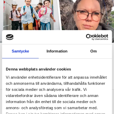
”Vad säger det om skolan när
Samtycke
Information
Om
allt fler barn behöver
anpassas?”
Denna webbplats använder cookies
DEBATT
Vi använder enhetsidentifierare för att anpassa innehållet
”Frågan är hur skolan kan ge plats åt fler barn från början –
inte hur de ska anpassas till skolan”.
och annonserna till användarna, tillhandahålla funktioner
för sociala medier och analysera vår trafik. Vi
vidarebefordrar även sådana identifierare och annan
information från din enhet till de sociala medier och
annons- och analysföretag som vi samarbetar med.
Dessa kan i sin tur kombinera informationen med annan