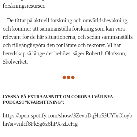
forskningsresurser.
– De tittar på aktuell forskning och omvärldsbevakning,
och kommer att sammanställa forskning som kan vara
relevant för de här situationerna, och sedan sammanställa
och tillgängliggöra den för lärare och rektorer. Vi har
beredskap så länge det behövs, säger Roberth Olofsson,
Skolverket.
LYSSNA PÅ EXTRAAVSNITT OM CORONA I VÅR NYA
PODCAST "KVARSITTNING":
https://open.spotify.com/show/3ZevuDqHo53UYJxOloyb
hr?si=vnlcf8FkSg6z8hPX-zLeHg