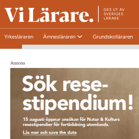
GES UT AV
T
SVERIGES
LÄRARE
i
l
Yrkesläraren
Ämnesläraren
Grundskolläraren
l
s
t
a
Annons
r
t
s
i
d
a
n