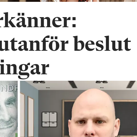
rkänner:
utanför beslut
ingar