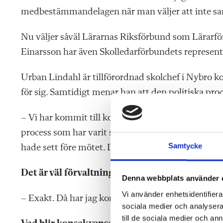
medbestämmandelagen när man väljer att inte sam
Nu väljer såväl Lärarnas Riksförbund som Lärarför
Einarsson har även Skolledarförbundets representa
Urban Lindahl är tillförordnad skolchef i Nybro k
för sig. Samtidigt menar han att den politiska proce
– Vi har kommit till korta i detta. Det här är ingen 
process som har varit svåröverblickbar. Beslutet 
Samtycke
hade sett före mötet. Det är mycket ovanligt, säge
Det är väl förvaltningens ansvar att se till at
Denna webbplats använder 
Vi använder enhetsidentifierar
– Exakt. Då har jag konstaterat att vi inte har levt
sociala medier och analysera 
till de sociala medier och a