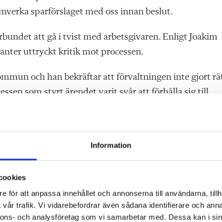
verka sparförslaget med oss innan beslut.
bundet att gå i tvist med arbetsgivaren. Enligt Joakim
nter uttryckt kritik mot processen.
ommun och han bekräftar att förvaltningen inte gjort rä
ssen som styrt ärendet varit svår att förhålla sig till.
enkel sak att beskriva i ord. Det har varit en politisk
fattades på ett förslag i nämnden som ordföranden inte
Information
r han.
t uppfylla samverkansskyldigheten?
cookies
e för att anpassa innehållet och annonserna till användarna, tillh
 upp till den skyldigheten.
vår trafik. Vi vidarebefordrar även sådana identifierare och anna
nnons- och analysföretag som vi samarbetar med. Dessa kan i sin