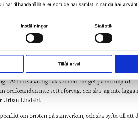
har tillhandahållit eller som de har samlat in när du har använt 
 att backa. I fortsättningen kommer vi hantera vår
Inställningar
Statistik
e bara det övergripande besparingsmålet, man har även
a ner, och hur mycket.
Tillåt urval
förvaltningen?
anligt. Att en så viktig sak som en budget på en miljard
m ordföranden inte sett i förväg. Sen ska jag inte lägga
ger Urban Lindahl.
cifikt om bristen på samverkan, och ska syfta till att 