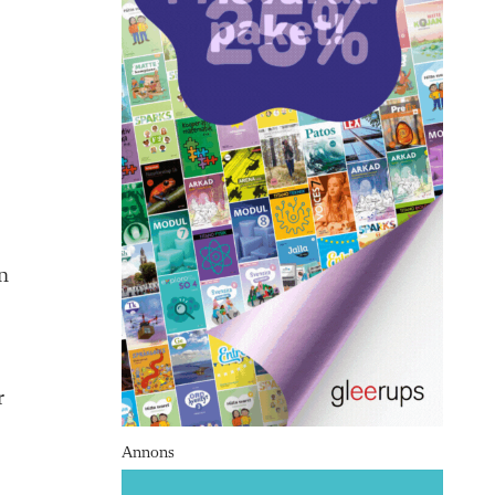
en
r
Annons