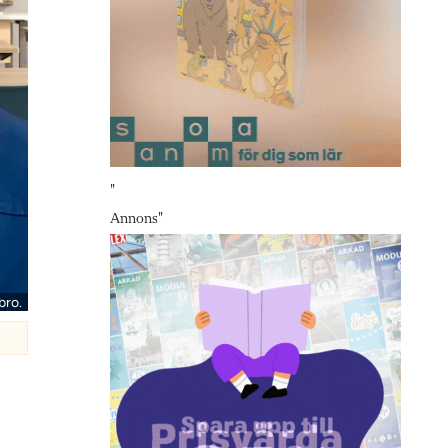
"
Annons
"
bro.