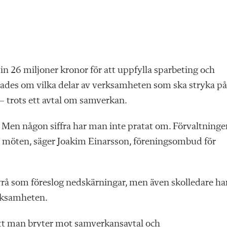
 26 miljoner kronor för att uppfylla sparbeting och
tades om vilka delar av verksamheten som ska stryka på
– trots ett avtal om samverkan.
ll. Men någon siffra har man inte pratat om. Förvaltning
ra möten, säger Joakim Einarsson, föreningsombud för
rå som föreslog nedskärningar, men även skolledare ha
rksamheten.
att man bryter mot samverkansavtal och