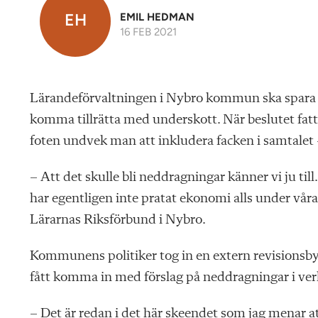
EH
EMIL HEDMAN
16 FEB 2021
Lärandeförvaltningen i Nybro kommun ska spara in
komma tillrätta med underskott. När beslutet fat
foten undvek man att inkludera facken i samtalet 
– Att det skulle bli neddragningar känner vi ju ti
har egentligen inte pratat ekonomi alls under vå
Lärarnas Riksförbund i Nybro.
Kommunens politiker tog in en extern revisionsby
fått komma in med förslag på neddragningar i ve
– Det är redan i det här skeendet som jag menar 