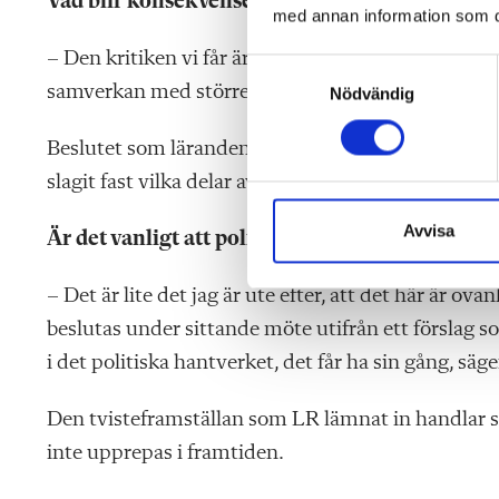
Vad blir konsekvensen av att konstatera det?
med annan information som du 
– Den kritiken vi får är korrekt men tiden går inte
S
samverkan med större noggrannhet.
Nödvändig
a
m
t
Beslutet som lärandenämnden tagit innefattar int
y
slagit fast vilka delar av verksamheten som ska dr
c
k
Avvisa
Är det vanligt att politiken i Nybro detaljstyr 
e
s
– Det är lite det jag är ute efter, att det här är ov
v
beslutas under sittande möte utifrån ett förslag so
a
l
i det politiska hantverket, det får ha sin gång, sä
Den tvisteframställan som LR lämnat in handlar spe
inte upprepas i framtiden.