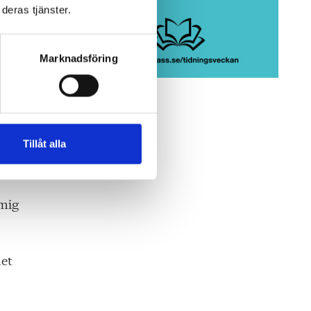
deras tjänster.
Marknadsföring
Tillåt alla
 mig
det