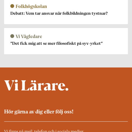
Folkhögskolan
Debatt: Vem tar ansvar när folkbildningen tystnar?
Vi Vägledare
”Det fick mig att se mer filosofiskt på syv-yrket”
Hör gärna av dig eller följ oss!
Vi finns på mejl, telefon och i sociala medier.