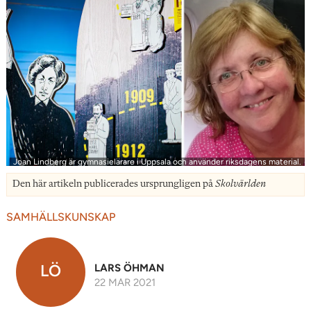
Joan Lindberg är gymnasielärare i Uppsala och använder riksdagens material.
Den här artikeln publicerades ursprungligen på
Skolvärlden
SAMHÄLLSKUNSKAP
LÖ
LARS ÖHMAN
22 MAR 2021