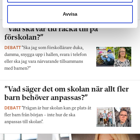
”Så bryter vi hatpratets
”Hur skolan fungerar blir
pyramid i skolan”
tydligt i trappan”
Avvisa
”Vad ska vår tid räcka till på
förskolan?”
DEBATT
”Ska jag som förskollärare duka,
damma, snygga upp i hallen, svara i telefon
eller ska jag vara närvarande tillsammans
med barnen?”
”Vad säger det om skolan när allt fler
barn behöver anpassas?”
DEBATT
”Frågan är hur skolan kan ge plats åt
fler barn från början – inte hur de ska
anpassas till skolan”.