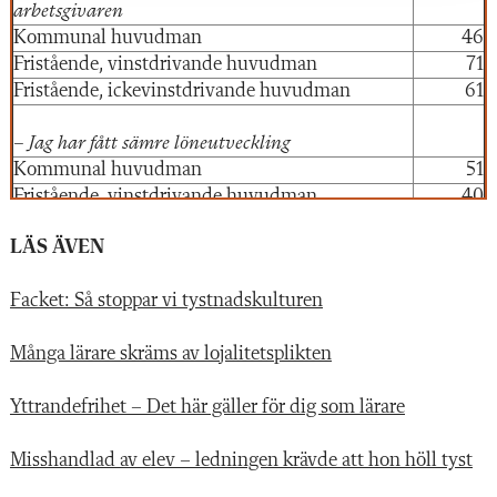
arbetsgivaren
Kommunal huvudman
46
Fristående, vinstdrivande huvudman
71
Fristående, ickevinstdrivande huvudman
61
– Jag har fått sämre löneutveckling
Kommunal huvudman
51
Fristående, vinstdrivande huvudman
40
Fristående, ickevinstdrivande huvudman
25
LÄS ÄVEN
– Jag har fått sämre schema eller arbetstider
Facket: Så stoppar vi tystnadskulturen
Kommunal huvudman
29
Fristående, vinstdrivande huvudman
26
Många lärare skräms av lojalitetsplikten
Fristående, ickevinstdrivande huvudman
29
Yttrandefrihet – Det här gäller för dig som lärare
Jag vågar engagera mig fackligt men är lite
Andel i
eller mycket rädd för att eventuella negativa
procent
konsekvenser
Misshandlad av elev – ledningen krävde att hon höll tyst
21