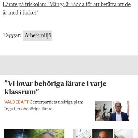
Kommunal huvudman
Lärare på friskolan: ”Många är rädda för att berätta att de
Fristående, vinstdrivande huvudman
26
är med i facket”
Fristående, ickevinstdrivande huvudman
14
Jag vågar inte engagera mig fackligt
Taggar:
Arbetsmiljö
Kommunal huvudman
3
Fristående, vinstdrivande huvudman
7
Fristående, ickevinstdrivande huvudman
2
”Vi lovar behöriga lärare i varje
klassrum”
VALDEBATT
Centerpartiets tioåriga plan:
Inga fler obehöriga lärare.