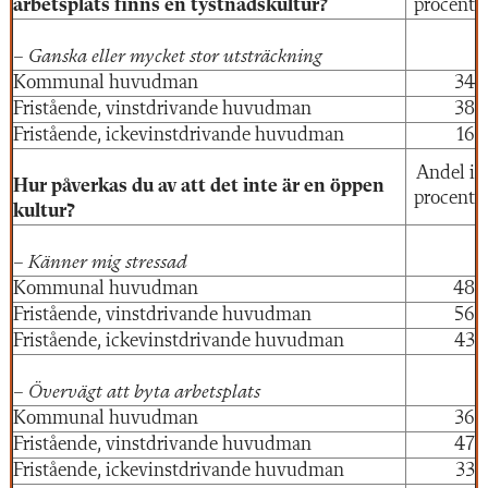
arbetsplats finns en tystnadskultur?
procent
– Ganska eller mycket stor utsträckning
Kommunal huvudman
34
Fristående, vinstdrivande huvudman
38
Fristående, ickevinstdrivande huvudman
16
Andel i
Hur påverkas du av att det inte är en öppen
procent
kultur?
– Känner mig stressad
Kommunal huvudman
48
Fristående, vinstdrivande huvudman
56
Fristående, ickevinstdrivande huvudman
43
– Övervägt att byta arbetsplats
Kommunal huvudman
36
Fristående, vinstdrivande huvudman
47
Fristående, ickevinstdrivande huvudman
33