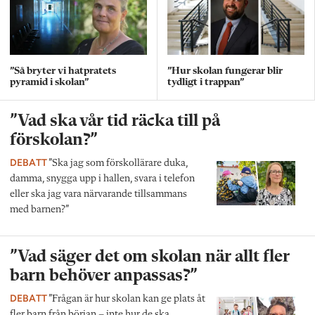
”Så bryter vi hatpratets
”Hur skolan fungerar blir
pyramid i skolan”
tydligt i trappan”
”Vad ska vår tid räcka till på
förskolan?”
DEBATT
”Ska jag som förskollärare duka,
damma, snygga upp i hallen, svara i telefon
eller ska jag vara närvarande tillsammans
med barnen?”
”Vad säger det om skolan när allt fler
barn behöver anpassas?”
DEBATT
”Frågan är hur skolan kan ge plats åt
fler barn från början – inte hur de ska