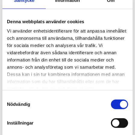
Samtycke
Information
Om
– Stämmer helt eller delvis
Kommunal huvudman
46
Fristående, vinstdrivande huvudman
40
Denna webbplats använder cookies
Fristående, ickevinstdrivande huvudman
24
Vi använder enhetsidentifierare för att anpassa innehållet
Har det på din arbets hänt att någon har fått
och annonserna till användarna, tillhandahålla funktioner
Andel i
negativa konsekvenser på grund av att de
för sociala medier och analysera vår trafik. Vi
procent
har påtalat brister eller haft synpunkter på
vidarebefordrar även sådana identifierare och annan
verksamheten?
information från din enhet till de sociala medier och
annons- och analysföretag som vi samarbetar med.
– Jag eller kollega/kollegor har fått det
Dessa kan i sin tur kombinera informationen med annan
Kommunal huvudman
33
information som du har tillhandahållit eller som de har
Fristående, vinstdrivande huvudman
41
samlat in när du har använt deras tjänster.
Fristående, ickevinstdrivande huvudman
20
S
Nödvändig
a
Andel i
m
Vad har bristerna eller synpunkterna handlat
procent
t
Inställningar
om?
y
c