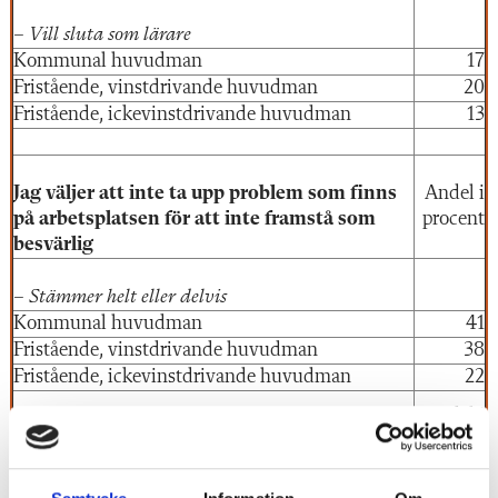
– Vill sluta som lärare
Kommunal huvudman
17
Fristående, vinstdrivande huvudman
20
Fristående, ickevinstdrivande huvudman
13
Jag väljer att inte ta upp problem som finns
Andel i
på arbetsplatsen för att inte framstå som
procent
besvärlig
– Stämmer helt eller delvis
Kommunal huvudman
41
Fristående, vinstdrivande huvudman
38
Fristående, ickevinstdrivande huvudman
22
Andel i
Jag känner en rädsla för att öppet prata om
procent
problem som finns på arbetsplatsen