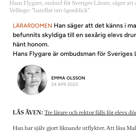
Hans Flygare, ombud för Sveriges Lärare, säger att
Vellinge: ”handlar om ögonblick”
Han säger att det känns i ma
LÄRARDOMEN
befunnits skyldiga till en sexårig elevs dr
hänt honom.
Hans Flygare är ombudsman för Sveriges Lä
EMMA OLSSON
24 APR 2023
LÄS ÄVEN:
Tre lärare och rektor fälls för elevs dö
Han har själv gjort liknande utflykter. Att läsa M