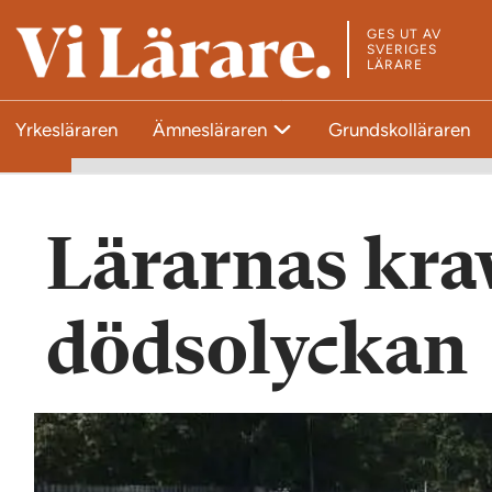
GES UT AV
T
SVERIGES
LÄRARE
i
l
Yrkesläraren
Ämnesläraren
Grundskolläraren
l
s
t
a
Lärarnas krav
r
t
s
dödsolyckan
i
d
a
n