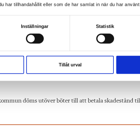
har tillhandahållit eller som de har samlat in när du har använt 
Inställningar
Statistik
iljöverket och Myndigheten för samhällsskydd och
isning och säkra utflykter.
Tillåt urval
nte riktigt resurser att göra det på det vis som
ksamhet och dessutom ett kursplanemål i årskurs 6, me
kommun döms utöver böter till att betala skadestånd til