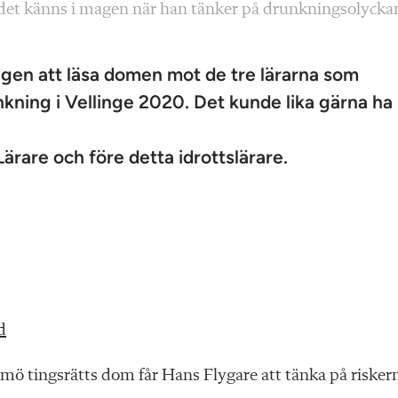
 det känns i magen när han tänker på drunkningsolyckan
gen att läsa domen mot de tre lärarna som
unkning i Vellinge 2020. Det kunde lika gärna ha
rare och före detta idrottslärare.
d
almö tingsrätts dom får Hans Flygare att tänka på risker