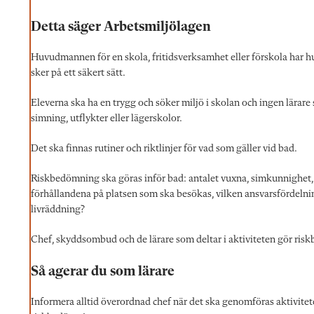
Detta säger Arbetsmiljölagen
Huvudmannen för en skola, fritidsverksamhet eller förskola har h
sker på ett säkert sätt.
Eleverna ska ha en trygg och söker miljö i skolan och ingen lärar
simning, utflykter eller lägerskolor.
Det ska finnas rutiner och riktlinjer för vad som gäller vid bad.
Riskbedömning ska göras inför bad: antalet vuxna, simkunnighet,
förhållandena på platsen som ska besökas, vilken ansvarsfördelnin
livräddning?
Chef, skyddsombud och de lärare som deltar i aktiviteten gör ri
Så agerar du som lärare
Informera alltid överordnad chef när det ska genomföras aktivitete