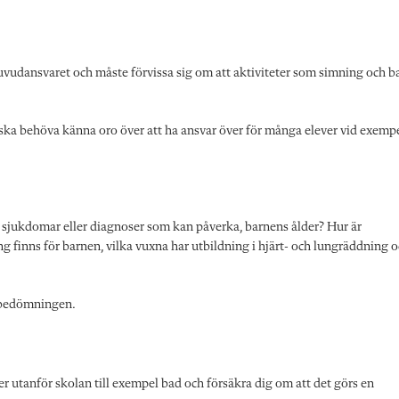
uvudansvaret och måste förvissa sig om att aktiviteter som simning och b
e ska behöva känna oro över att ha ansvar över för många elever vid exemp
 sjukdomar eller diagnoser som kan påverka, barnens ålder? Hur är
g finns för barnen, vilka vuxna har utbildning i hjärt- och lungräddning 
skbedömningen.
r utanför skolan till exempel bad och försäkra dig om att det görs en