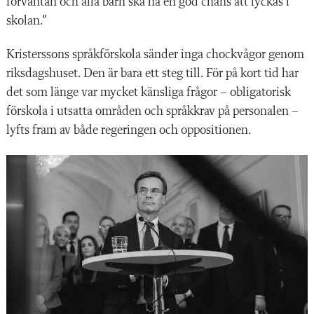
förväntan och alla barn ska ha en god chans att lyckas i
skolan.”
Kristerssons språkförskola sänder inga chockvågor genom
riksdagshuset. Den är bara ett steg till. För på kort tid har
det som länge var mycket känsliga frågor – obligatorisk
förskola i utsatta områden och språkkrav på personalen –
lyfts fram av både regeringen och oppositionen.