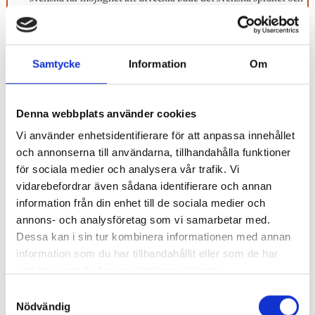
sitt modersmål.
Skolverkets allmänna råd:
Samtycke
Information
Om
Utbildningen i förskolan ska vara likvärdig oavsett var i landet
den bedrivs, vilket enligt skollagen kan belysas utifrån: lika
tillgång till utbildning, lika kvalitet på utbildning – att
utbildningen ska vara kompensa­torisk.
Denna webbplats använder cookies
Vi använder enhetsidentifierare för att anpassa innehållet
och annonserna till användarna, tillhandahålla funktioner
Förutom en kvalitetshöjning menar Sara Dahl att
för sociala medier och analysera vår trafik. Vi
språktesterna gjort det mindre känsligt att prata om vikten
vidarebefordrar även sådana identifierare och annan
av goda kunskaper i svenska bland personalen.
information från din enhet till de sociala medier och
annons- och analysföretag som vi samarbetar med.
– Sedan vi införde språktestet (även i grundskolan från
Dessa kan i sin tur kombinera informationen med annan
2023, reds anm.) märker vi att det blivit lättare att prata
information som du har tillhandahållit eller som de har
samlat in när du har använt deras tjänster.
om svenska som utbildningsspråk i personalgrupperna.
Det kan fortfarande vara känsligt, men inte lika tabu som
S
Nödvändig
a
det var innan.