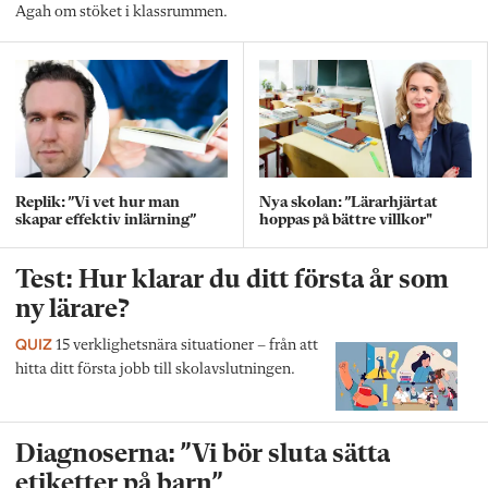
Agah om stöket i klassrummen.
Replik: ”Vi vet hur man
Nya skolan: ”Lärarhjärtat
skapar effektiv inlärning”
hoppas på bättre villkor"
Test: Hur klarar du ditt första år som
ny lärare?
QUIZ
15 verklighetsnära situationer – från att
hitta ditt första jobb till skolavslutningen.
Diagnoserna: ”Vi bör sluta sätta
etiketter på barn”