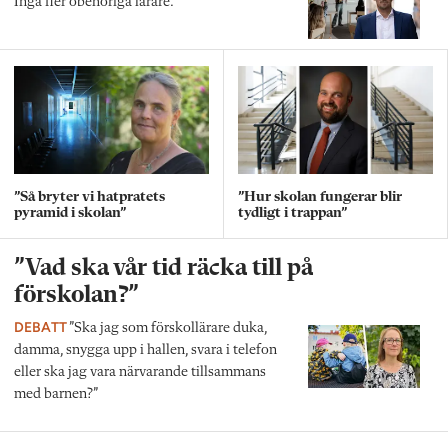
Inga fler obehöriga lärare.
”Så bryter vi hatpratets
”Hur skolan fungerar blir
pyramid i skolan”
tydligt i trappan”
”Vad ska vår tid räcka till på
förskolan?”
DEBATT
”Ska jag som förskollärare duka,
damma, snygga upp i hallen, svara i telefon
eller ska jag vara närvarande tillsammans
med barnen?”