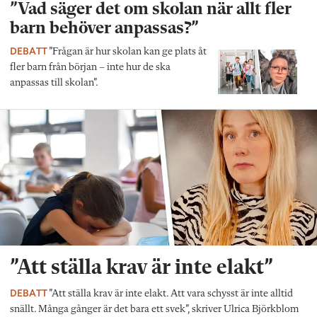
”Vad säger det om skolan när allt fler
barn behöver anpassas?”
DEBATT
”Frågan är hur skolan kan ge plats åt
fler barn från början – inte hur de ska
anpassas till skolan”.
”Att ställa krav är inte elakt”
DEBATT
”Att ställa krav är inte elakt. Att vara schysst är inte alltid
snällt. Många gånger är det bara ett svek”, skriver Ulrica Björkblom