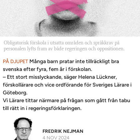
Obligatorisk förskola i utsatta områden och språkkrav på
personalen lyfts fram av både regeringen och oppositionen.
Många barn pratar inte tillräckligt bra
PÅ DJUPET
svenska efter fyra, fem år i förskolan.
– Ett stort misslyckande, säger Helena Lückner,
förskollärare och vice ordförande för Sveriges Lärare i
Göteborg.
Vi Lärare tittar närmare på frågan som gått från tabu
till rätt in i regeringsförklaringen.
FREDRIK NEJMAN
4 NOV 2024