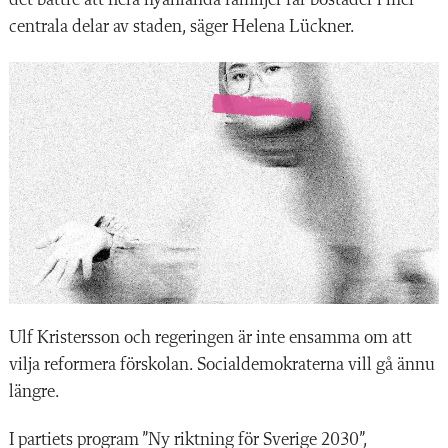
det bättre att flera nyanlända familjer får bostäder i mer
centrala delar av staden, säger Helena Lückner.
Ulf Kristersson och regeringen är inte ensamma om att
vilja reformera förskolan. Socialdemokraterna vill gå ännu
längre.
I partiets program ”Ny riktning för Sverige 2030”,