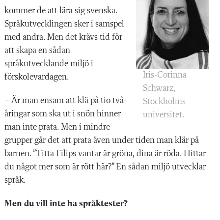
kommer de att lära sig svenska.
Språkutvecklingen sker i samspel
med andra. Men det krävs tid för
att skapa en sådan
språkutvecklande miljö i
Iris-Corinna
förskolevardagen.
Schwarz,
– Är man ensam att klä på tio två­
Stockholms
åringar som ska ut i snön hinner
universitet.
man inte prata. Men i mindre
grupper går det att prata även under tiden man klär på
barnen. ”Titta Filips vantar är gröna, dina är röda. Hittar
du något mer som är rött här?” En sådan miljö utvecklar
språk.
Men du vill inte ha språktester?