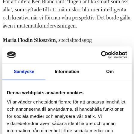
För att citera Ken Blanchard: ”Ingen är lika smart som oss
alla”
,
som syftade till att människor blir mer intelligenta
och kreativa när vi förenar våra perspektiv. Det borde gälla
även i matematikundervisningen.
Maria Flodin Sikström
, specialpedagog
LÄS ÄVEN
Debatt: Muntliga NP utsätter eleverna för en orimlig
Samtycke
Information
Om
stress
De tar stor hänsyn till NP – kritiseras av kommunen
Denna webbplats använder cookies
Vi använder enhetsidentifierare för att anpassa innehållet
NP-resultaten i mattekurs störtdök – men inte betygen
och annonserna till användarna, tillhandahålla funktioner
för sociala medier och analysera vår trafik. Vi
Allt fler godkänns på NP i matematik 1
vidarebefordrar även sådana identifierare och annan
information från din enhet till de sociala medier och