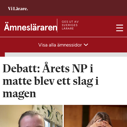
T
i
l
GES UT AV
T
SVERIGES
LÄRARE
l
M
i
s
e
l
Visa alla ämnessidor
t
n
l
a
y
s
r
t
Debatt: Årets NP i
t
a
s
matte blev ett slag i
r
i
t
magen
d
s
a
i
n
d
a