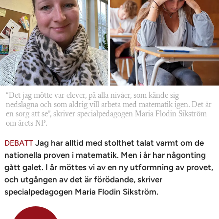
n
”Det jag mötte var elever, på alla nivåer, som kände sig
nedslagna och som aldrig vill arbeta med matematik igen. Det är
en sorg att se”, skriver specialpedagogen Maria Flodin Sikström
om årets NP.
Jag har alltid med stolthet talat varmt om de
DEBATT
nationella proven i matematik. Men i år har någonting
gått galet. I år möttes vi av en ny utformning av provet,
och utgången av det är förödande, skriver
specialpedagogen Maria Flodin Sikström.