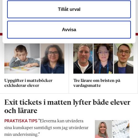
vårens NP i matte
Tillåt urval
KRÖNIKA
”Är Skolverket helt
verklighetsfrånvänt?”
Avvisa
Uppgifter i matteböcker
Tre lärare om bristen på
exkluderar elever
vardagsmatte
Exit tickets i matten lyfter både elever
och lärare
PRAKTISKA TIPS
”Eleverna kan utvärdera
sina kunskaper samtidigt som jag utvärderar
min undervisning.”